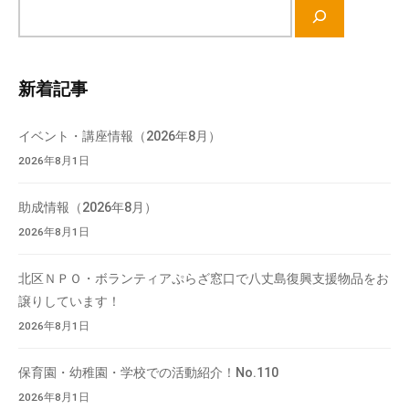
サ
て
イ
い
ト
ま
内
す
新着記事
検
。
索
場
イベント・講座情報（2026年8月）
所
2026年8月1日
は
北
助成情報（2026年8月）
と
2026年8月1日
ぴ
あ
北区ＮＰＯ・ボランティアぷらざ窓口で八丈島復興支援物品をお
1
譲りしています！
1
2026年8月1日
階
で
保育園・幼稚園・学校での活動紹介！No.110
す
2026年8月1日
。