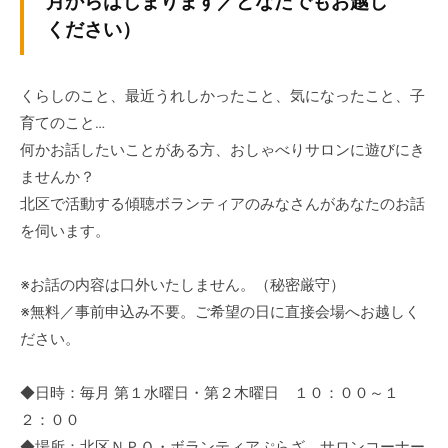
月からはじまります／どなたでもお越し
ぷ
-
ぷ
ください）
ら
a
ら
ざ
d
ざ
」
m
くらしのこと、最近うれしかったこと、気になったこと、子
は
i
育てのこと…
、
n
何かお話したいことがある方、おしゃべりサロンに遊びにき
N
ませんか？
P
北区で活動する傾聴ボランティアのみなさんがあなたのお話
O
を伺います。
・
ボ
ラ
※お話の内容は口外いたしません。（秘密厳守）
ン
※無料／事前申込み不要。ご希望の日に直接会場へお越しく
テ
ださい。
ィ
ア
◆日時：毎月 第１水曜日・第２木曜日 １０：００～１
活
２：００
動
◆場所：北区ＮＰＯ・ボランティアぷらざ サロンコーナー