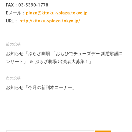
会
FAX：03-5390-1778
場
Eメール：
plaza@kitaku-vplaza.tokyo.jp
や
URL：
http://kitaku-vplaza.tokyo.jp/
機
材
の
投
前の投稿
貸
稿
お知らせ「ぷらざ劇場 「おもひでチューズデー 郷愁歌謡コ
出
ナ
ンサート」 ＆ ぷらざ劇場 出演者大募集！」
な
ビ
ど
ゲ
の
次の投稿
ー
事
お知らせ「今月の新刊本コーナー」
業
シ
を
ョ
お
ン
こ
な
っ