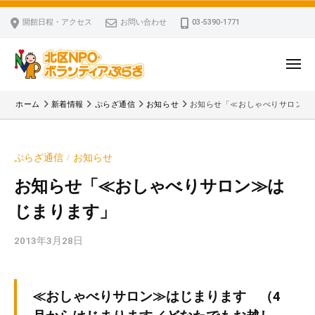
ー
コ
区
開館日程・アクセス
お問い合わせ
03-5390-1771
N
ン
P
テ
O
ン
メ
・
ニ
ツ
北
ュ
ボ
「
へ
ー
ホーム
新着情報
ぷらざ通信
お知らせ
お知らせ「≪おしゃべりサロン≫
ラ
区
北
ス
ン
区
N
キ
テ
N
P
ぷらざ通信
お知らせ
/
ッ
ィ
P
O
ア
プ
O
お知らせ「≪おしゃべりサロン≫は
・
ぷ
・
じまります」
ボ
ら
ボ
ざ
ラ
ラ
2013年3月28日
b
ン
ン
y
テ
テ
k
ィ
ィ
v
≪おしゃべりサロン≫はじまります （4
ア
ア
p