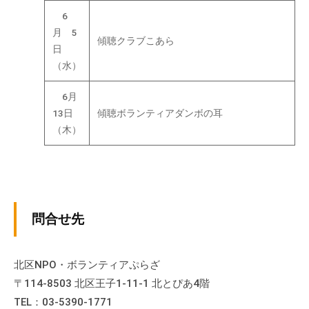
流
6
の
月 5
傾聴クラブこあら
場
日
で
（水）
す
。
6月
様
13日
傾聴ボランティアダンボの耳
々
（木）
な
催
し
・
講
問合せ先
座
の
北区NPO・ボランティアぷらざ
開
〒114-8503 北区王子1-11-1 北とぴあ4階
催
TEL：03-5390-1771
、