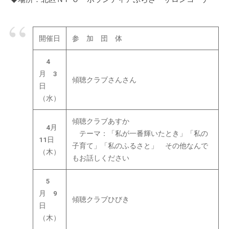
の
支
援
開催日
参 加 団 体
や
、
4
活
月 3
傾聴クラブさんさん
動
日
に
（水）
関
す
傾聴クラブあすか
4月
る
テーマ：「私が一番輝いたとき」「私の
11日
子育て」「私のふるさと」 その他なんで
総
（木）
もお話しください
合
的
5
な
月 9
情
傾聴クラブひびき
日
報
（木）
交