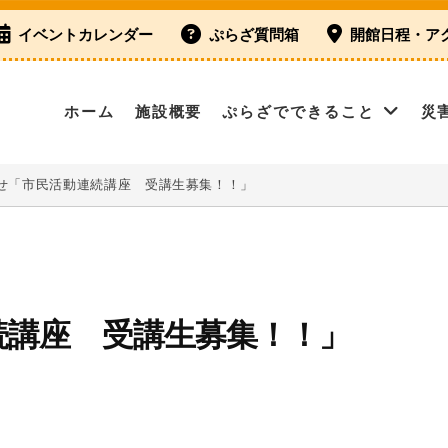
イベントカレンダー
ぷらざ質問箱
開館日程・ア
ホーム
施設概要
ぷらざでできること
災
せ「市民活動連続講座 受講生募集！！」
続講座 受講生募集！！」