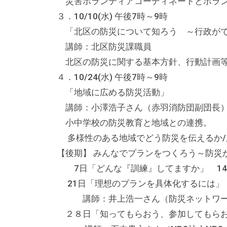
る
災害ボランティアコーディネートとボラ
総
３．10/10(水) 午後7時～9時
合
「北区の防災について知ろう ～行政がで
的
講師：北区防災課職員
な
北区の防災に関する基本方針、行動計画
情
４．10/24(水) 午後7時～9時
報
「地域に広める防災活動」
交
講師：小澤浩子さん（赤羽消防団副団長
流
小中学校の防災教育と地域との連携。
の
多様性のある地域でどう防災を伝えるか/
場
【後期】 みんなでプランをつくろう～防災
で
7日「どんな『訓練』してますか」 1
す
21日「理想のプランを具体化するには」
。
講師：井上浩一さん（防災ネットワー
様
２８日「知ってもらおう、参加してもら
々