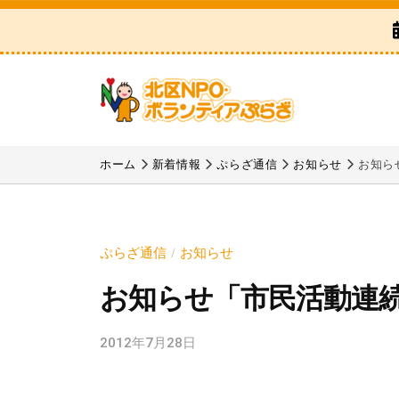
区
コ
N
ン
P
テ
O
ン
・
ツ
ボ
北
「
へ
ラ
区
北
ホーム
新着情報
ぷらざ通信
お知らせ
お知ら
ス
ン
区
N
テ
キ
N
P
ィ
ッ
P
ア
O
プ
ぷらざ通信
お知らせ
/
O
ぷ
・
お知らせ「市民活動連
・
ら
ボ
ボ
ざ
ラ
2012年7月28日
b
ラ
y
ン
ン
k
テ