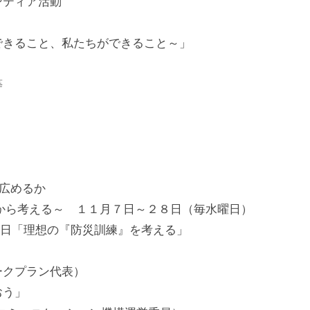
ンティア活動
きること、私たちができること～」
等
）
広めるか
から考える～ １１月７日～２８日（毎水曜日）
4日「理想の『防災訓練』を考える」
クプラン代表）
おう」