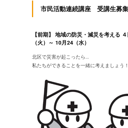
テ
v
ィ
市民活動連続講座 受講生募
ィ
p
ア
ア
-
ぷ
a
ぷ
ら
【前期】 地域の防災・減災を考える 
d
ら
ざ
（火）～ 10月24（水）
m
ざ
」
i
北区で災害が起こったら…
は
n
私たちができることを一緒に考えましょう
、
N
P
O
・
ボ
ラ
ン