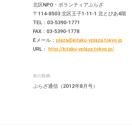
の
北区NPO・ボランティアぷらざ
貸
〒114-8503 北区王子1-11-1 北とぴあ4階
出
TEL：03-5390-1771
な
FAX：03-5390-1778
ど
Eメール：
plaza@kitaku-vplaza.tokyo.jp
の
URL：
http://kitaku-vplaza.tokyo.jp/
事
業
を
投
前の投稿
お
稿
ぷらざ通信（2012年8月号）
こ
ナ
な
っ
ビ
て
ゲ
い
ー
ま