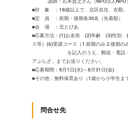
講師：石本貴之さん（NPO法人NPOコ
な
■対 象 ：18歳以上で、北区在住、在勤
催
■定 員 ：前期・後期各30名（先着順
し
■会 場 ：北とぴあ
・
■応募方法：(1)お名前 (2)年齢 (3)性別
講
ス等）(6)受講コース（1.前期のみ 2.後期の
座
を記入のうえ、郵送・電話・FAX・
の
アぷらざ」までお送りください。
開
■応募期間：8月1日(水)～8月31日(金)
催
■その他：無料保育あり（1歳から小学生ま
、
会
場
や
問合せ先
機
材