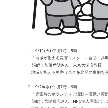
テ
ィ
ア
活
動
の
支
１．9/11(火) 午後7時～9時
援
「地域が抱える災害リスク ～自助・共
や
講師：加藤孝明さん（東京大学准教授）
、
地域が抱える災害リスクを北区の事例を
活
動
２．9/26(水) 午後7時～9時
に
「災害時のボランティア活動～活動と
関
す
講師：宮崎猛志さん（NPO法人国際ボラ