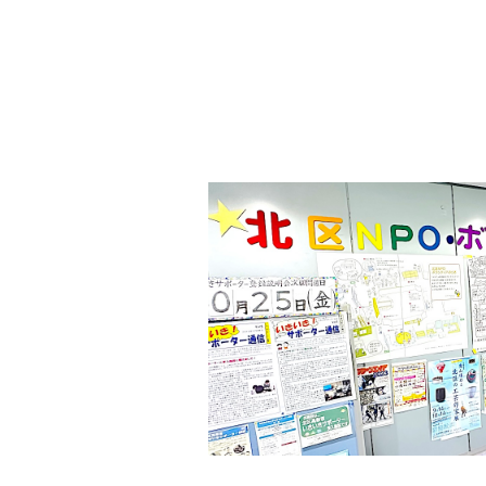
シ
す
ョ
。
ン
場
所
は
北
と
ぴ
あ
1
1
階
で
す
。