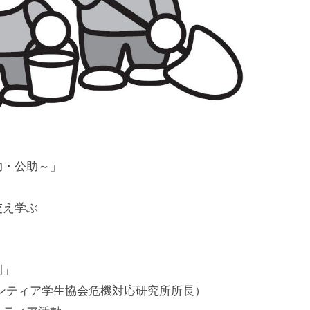
助・公助～」
交え学ぶ
実例」
ンティア学生協会危機対応研究所所長）