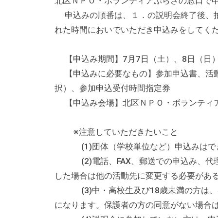
北区ＮＰＯ・ボランティアぷらざの窓口で
な
申込みの順番は、１．の説明会終了後、抽
催
れた時間においでいただき申込みをしてく
し
・
【申込み期間】7月7日（土）、8日（日）
講
【申込みに必要なもの】参加申込書、活動
座
択）、参加申込受付時間指定券
の
【申込み会場】北区ＮＰＯ・ボランティアぷ
開
催
※注意していただきたいこと
、
(1)団体（学校単位など）申込みはでき
会
(2)電話、FAX、郵送での申込み、代
場
した場合は他の活動先に変更する必要があ
や
(3)中・高校生及び18歳未満の方は、
機
になります。保護者の方の同意がない場合
材