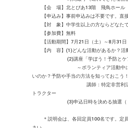
テ
【会 場】北とぴあ13階 飛鳥ホー
ィ
【申込み】事前申込みは不要です。直
ア
【対 象】中学生以上の方ならどなた
活
【参加費】無料
動
【活動期間】7月21日（土）～8月31
の
【内 容】(1)どんな活動があるか？活
支
(2)講座「学ぼう！予防とケ
援
～ボランティア活動中に自分やお
や
いのか？予防や手当の方法を知っておこう
、
講師：特定非営利活動法人日本
活
トラクター
動
(3)申込日時を決める抽選（
に
関
＊説明会は、各回定員100名です。定員
す
さい。