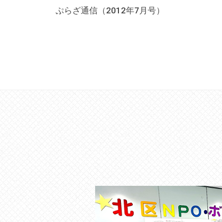
稿
す
ぷらざ通信（2012年7月号）
。
ナ
場
ビ
所
ゲ
は
ー
北
シ
と
ョ
ぴ
ン
あ
1
1
階
で
す
。