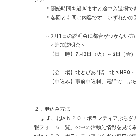
る
＊開始時間を過ぎますと途中入退場でき
総
＊各回とも同じ内容です。いずれかの回
合
的
な
～7月1日の説明会に都合がつかない方
情
＜追加説明会＞
報
【日 時】7月3日（火）～6日（金） 午
交
午後6時～7
流
【会 場】北とぴあ4階 北区NPO・ボ
の
【申込み】事前申込制。電話で「ぷら
場
で
す
２．申込み方法
。
まず、北区ＮＰＯ・ボランティアぷらざ内
様
報フォーム一覧」の中の活動先情報を見て
々