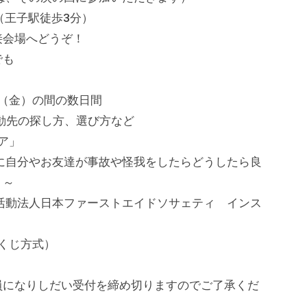
ル（王子駅徒歩3分）
接会場へどうぞ！
でも
日（金）の間の数日間
動先の探し方、選び方など
ア」
友達が事故や怪我をしたらどうしたら良
！～
ファーストエイドソサェティ インス
くじ方式）
になりしだい受付を締め切りますのでご了承くだ