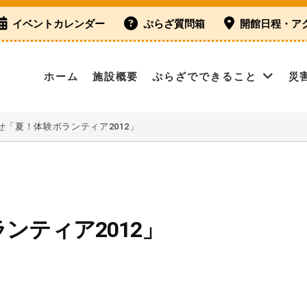
イベントカレンダー
ぷらざ質問箱
開館日程・ア
ホーム
施設概要
ぷらざでできること
災
せ「夏！体験ボランティア2012」
ンティア2012」