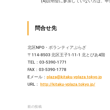
(4)説明会に参加していない方は、申
の
貸
出
な
問合せ先
ど
の
事
北区NPO・ボランティアぷらざ
業
〒114-8503 北区王子1-11-1 北とぴあ4階
を
TEL：03-5390-1771
お
FAX：03-5390-1778
こ
Eメール：
plaza@kitaku-vplaza.tokyo.jp
な
URL：
http://kitaku-vplaza.tokyo.jp/
っ
て
い
投
前の投稿
ま