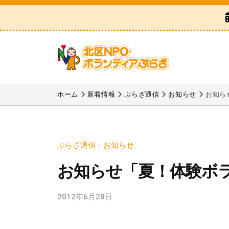
区
コ
N
ン
P
テ
O
ン
・
ツ
ボ
北
「
へ
ラ
区
北
ホーム
新着情報
ぷらざ通信
お知らせ
お知ら
ス
ン
区
N
テ
キ
N
P
ィ
ッ
P
ア
O
プ
ぷらざ通信
お知らせ
/
O
ぷ
・
お知らせ「夏！体験ボラ
・
ら
ボ
ボ
ざ
ラ
2012年6月28日
b
ラ
y
ン
ン
k
テ