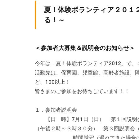
テ
v
ィ
夏！体験ボランティア２０１
ィ
p
ア
る！～
ア
-
ぷ
a
ぷ
ら
d
ら
ざ
＜参加者大募集＆説明会のお知らせ＞
m
ざ
」
i
は
今年は「夏！体験ボランティア2012」で
n
、
活動先は、保育園、児童館、高齢者施設、
N
ど、100以上！
P
皆さまのご参加をお待ちしています！！
O
・
１．参加者説明会
ボ
【日 時】7月1日（日） 第１回説明会
ラ
（午後２時～３時３０分） 第３回説明会
ン
時間厳守（遅れてきた場合は、そ