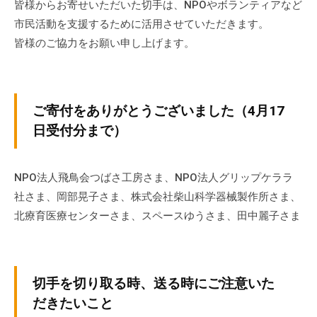
皆様からお寄せいただいた切手は、NPOやボランティアなど
の
市民活動を支援するために活用させていただきます。
支
皆様のご協力をお願い申し上げます。
援
や
、
活
ご寄付をありがとうございました（4月17
動
日受付分まで）
に
関
す
NPO法人飛鳥会つばさ工房さま、NPO法人グリップケララ
る
社さま、岡部晃子さま、株式会社柴山科学器械製作所さま、
総
北療育医療センターさま、スペースゆうさま、田中麗子さま
合
的
な
情
切手を切り取る時、送る時にご注意いた
報
だきたいこと
交