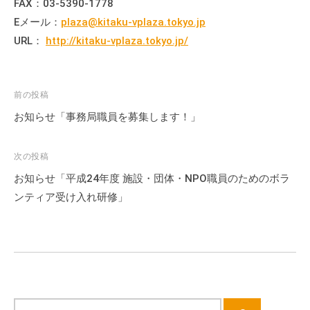
FAX：03-5390-1778
会
Eメール：
plaza@kitaku-vplaza.tokyo.jp
場
URL：
http://kitaku-vplaza.tokyo.jp/
や
機
材
投
前の投稿
の
稿
貸
お知らせ「事務局職員を募集します！」
出
ナ
な
ビ
次の投稿
ど
ゲ
お知らせ「平成24年度 施設・団体・NPO職員のためのボラ
の
ー
ンティア受け入れ研修」
事
シ
業
ョ
を
ン
お
こ
な
っ
サ