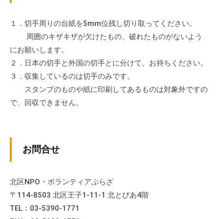
流
の
１．切手周りの台紙を5mm位残し切り取ってください。
場
周囲のキザキザが欠けたもの、破れたものがないよう
で
にお願いします。
す
２．日本の切手と外国の切手とに分けて、お持ちください。
。
３．収集しているのは切手のみです。
様
スタンプのものや紙に印刷してあるものは対象外ですの
々
で、回収できません。
な
催
し
・
お問合せ
講
座
の
北区NPO・ボランティアぷらざ
開
〒114-8503 北区王子1-11-1 北とぴあ4階
催
TEL：03-5390-1771
、