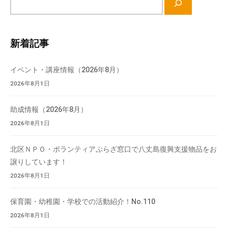
て
イ
い
ト
ま
内
新着記事
す
検
。
索
イベント・講座情報（2026年8月）
場
2026年8月1日
所
は
助成情報（2026年8月）
北
と
2026年8月1日
ぴ
あ
北区ＮＰＯ・ボランティアぷらざ窓口で八丈島復興支援物品をお
1
譲りしています！
1
2026年8月1日
階
で
保育園・幼稚園・学校での活動紹介！No.110
す
2026年8月1日
。