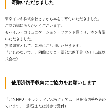
v
寄贈いただきました
ぷ
ぷ
p
ら
ら
-
ざ
ざ
a
東京インキ株式会社さまから本をご寄付いただきました。
」
d
ご協力誠にありがとうございます。
は
m
モバイル・コミュニケーション・ファンド様より、本を寄贈
、
i
いただきました。
N
n
貸出図書として、皆様にご活用いただきます。
P
O
『いじめないで。』阿蘭ヒサコ・冨部志保子著《NTT出版株
・
式会社》
ボ
ラ
ン
使用済切手収集にご協力をお願いします
テ
ィ
ア
「北区NPO・ボランティアぷらざ」では、使用済切手を集め
活
ています。（郵送または持参で受付）
動