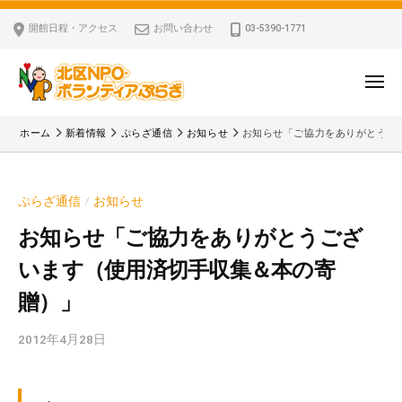
ー
コ
区
開館日程・アクセス
お問い合わせ
03-5390-1771
N
ン
P
テ
O
ン
メ
・
ニ
ツ
北
ュ
ボ
「
へ
ー
ホーム
新着情報
ぷらざ通信
お知らせ
お知らせ「ご協力をありがとうご
ラ
区
北
ス
ン
区
N
キ
テ
N
P
ぷらざ通信
お知らせ
/
ッ
ィ
P
O
ア
プ
O
お知らせ「ご協力をありがとうござ
・
ぷ
・
います（使用済切手収集＆本の寄
ボ
ら
ボ
ざ
ラ
贈）」
ラ
ン
ン
2012年4月28日
b
テ
テ
y
ィ
ィ
k
ア
ア