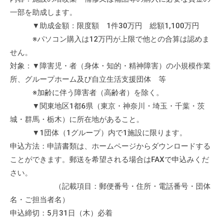
流
一部を助成します。
の
▼助成金額：限度額 1件30万円 総額1,100万円
場
※パソコン購入は12万円が上限で他との合算は認めま
で
せん。
す
対象：▼障害児・者（身体・知的・精神障害）の小規模作業
。
所、グループホーム及び自立生活支援団体 等
様
※加齢に伴う障害者（高齢者）を除く。
々
な
▼関東地区1都6県（東京・神奈川・埼玉・千葉・茨
催
城・群馬・栃木）に所在地があること。
し
▼1団体（1グループ）内で1施設に限ります。
・
申込方法：申請書類は、ホームページからダウンロードする
講
ことができます。郵送を希望される場合はFAXで申込みくだ
座
さい。
の
（記載項目：郵便番号・住所・電話番号・団体
開
名・ご担当者名）
催
申込締切：5月31日（木）必着
、