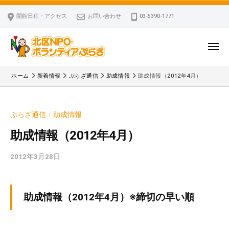
ー
コ
区
開館日程・アクセス
お問い合わせ
03-5390-1771
N
ン
P
テ
O
ン
メ
・
ニ
ツ
北
ュ
ボ
「
へ
ー
ホーム
新着情報
ぷらざ通信
助成情報
助成情報（2012年4月）
ラ
区
北
ス
ン
区
N
キ
テ
N
P
ぷらざ通信
助成情報
/
ッ
ィ
P
O
ア
プ
O
助成情報（2012年4月）
・
ぷ
・
ボ
ら
2012年3月28日
b
ボ
ざ
ラ
y
ラ
ン
k
ン
v
テ
テ
助成情報（2012年4月）※締切の早い順
p
ィ
ィ
-
ア
ア