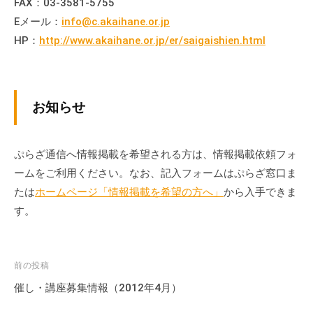
FAX：03-3581-5755
Eメール：
info@c.akaihane.or.jp
HP：
http://www.akaihane.or.jp/er/saigaishien.html
お知らせ
ぷらざ通信へ情報掲載を希望される方は、情報掲載依頼フォ
ームをご利用ください。なお、記入フォームはぷらざ窓口ま
たは
ホームページ「情報掲載を希望の方へ」
から入手できま
す。
投
前の投稿
稿
催し・講座募集情報（2012年4月）
ナ