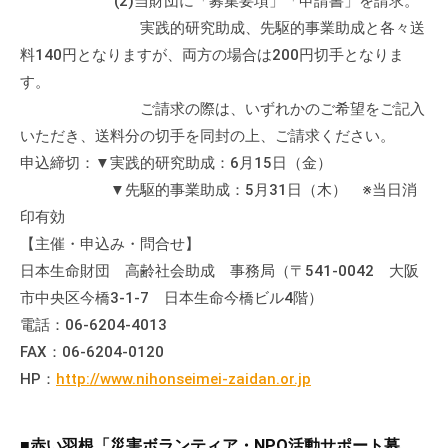
(2)当財団に「募集要項」「申請書」を請求。
実践的研究助成、先駆的事業助成と各々送
料140円となりますが、両方の場合は200円切手となりま
す。
ご請求の際は、いずれかのご希望をご記入
いただき、送料分の切手を同封の上、ご請求ください。
申込締切：▼実践的研究助成：6月15日（金）
▼先駆的事業助成：5月31日（木） ※当日消
印有効
【主催・申込み・問合せ】
日本生命財団 高齢社会助成 事務局（〒541-0042 大阪
市中央区今橋3-1-7 日本生命今橋ビル4階）
電話：06-6204-4013
FAX：06-6204-0120
HP：
http://www.nihonseimei-zaidan.or.jp
■赤い羽根「災害ボランティア・NPO活動サポート募