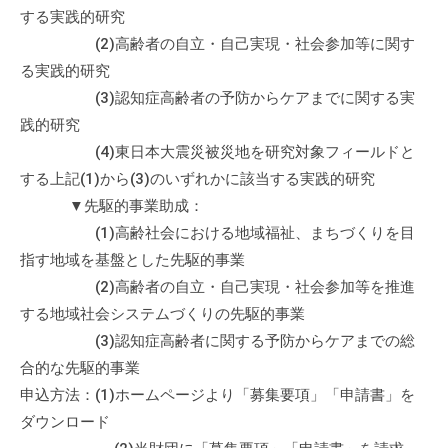
する実践的研究
て
い
(2)高齢者の自立・自己実現・社会参加等に関す
ま
る実践的研究
す
(3)認知症高齢者の予防からケアまでに関する実
。
践的研究
場
(4)東日本大震災被災地を研究対象フィールドと
所
する上記(1)から(3)のいずれかに該当する実践的研究
は
▼先駆的事業助成：
北
(1)高齢社会における地域福祉、まちづくりを目
と
指す地域を基盤とした先駆的事業
ぴ
(2)高齢者の自立・自己実現・社会参加等を推進
あ
する地域社会システムづくりの先駆的事業
1
(3)認知症高齢者に関する予防からケアまでの総
1
階
合的な先駆的事業
で
申込方法：(1)ホームページより「募集要項」「申請書」を
す
ダウンロード
。