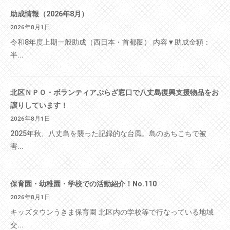
助成情報（2026年8月）
2026年8月1日
令和8年度上期一般助成（西日本・首都圏） 内容▼助成金額：
半...
北区ＮＰＯ・ボランティアぷらざ窓口で八丈島復興支援物品をお
譲りしています！
2026年8月1日
2025年秋、八丈島を襲った記録的な台風。島のあちこちで被
害...
保育園・幼稚園・学校での活動紹介！No.110
2026年8月1日
キッズタウンうきま保育園 北区内の学校等で行なっている地域
交...