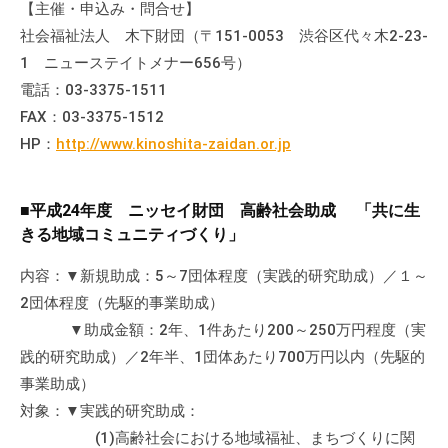
【主催・申込み・問合せ】
会
社会福祉法人 木下財団（〒151-0053 渋谷区代々木2-23-
場
1 ニューステイトメナー656号）
や
電話：03-3375-1511
機
材
FAX：03-3375-1512
の
HP：
http://www.kinoshita-zaidan.or.jp
貸
出
■平成24年度 ニッセイ財団 高齢社会助成 「共に生
な
きる地域コミュニティづくり」
ど
の
内容：▼新規助成：5～7団体程度（実践的研究助成）／１～
事
2団体程度（先駆的事業助成）
業
▼助成金額：2年、1件あたり200～250万円程度（実
を
践的研究助成）／2年半、1団体あたり700万円以内（先駆的
お
事業助成）
こ
対象：▼実践的研究助成：
な
(1)高齢社会における地域福祉、まちづくりに関
っ