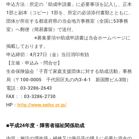
の
申込方法：所定の「助成申請書」に必要事項を記入し、正本
支
1部と副本（コピー）1部を、所定の必須添付書類とともに、
援
団体が所在する都道府県の当会地方事務室（全国に53事務
や
室）へ郵便（簡易書留）で送付。
、
※募集要項や助成申請書は当会ホームページに
活
掲載しております。
動
申込締切：4月27日（金）当日消印有効
に
【主催・申込み・問合せ】
関
生命保険協会「子育て家庭支援団体に対する助成活動」事務
す
局（〒100-0005 千代田区丸の内3-4-1 新国際ビル3階）
る
電話：03-3286-2643
総
FAX：：03-3286-2730
合
的
HP：
http://www.seiho.or.jp/
な
情
■平成24年度・障害者福祉関係助成
報
交
内容：施設の増改築・補修又は備品等の購入に必要な資金の