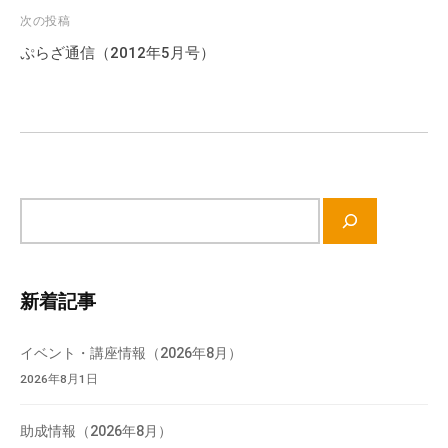
ビ
次の投稿
ゲ
ぷらざ通信（2012年5月号）
ー
シ
ョ
ン
サ
イ
ト
内
新着記事
検
索
イベント・講座情報（2026年8月）
2026年8月1日
助成情報（2026年8月）