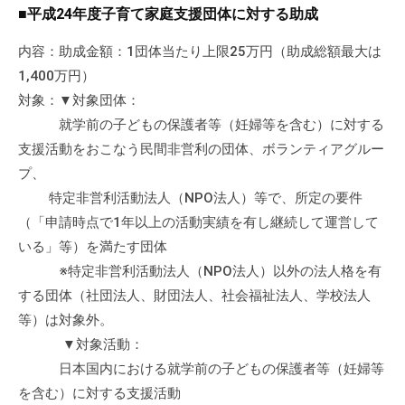
a
ぷ
■平成24年度子育て家庭支援団体に対する助成
ぷ
d
ら
ら
m
内容：助成金額：1団体当たり上限25万円（助成総額最大は
ざ
ざ
i
1,400万円）
」
n
は
対象：▼対象団体：
、
就学前の子どもの保護者等（妊婦等を含む）に対する
N
支援活動をおこなう民間非営利の団体、ボランティアグルー
P
プ、
O
特定非営利活動法人（NPO法人）等で、所定の要件
・
（「申請時点で1年以上の活動実績を有し継続して運営して
ボ
いる」等）を満たす団体
ラ
※特定非営利活動法人（NPO法人）以外の法人格を有
ン
する団体（社団法人、財団法人、社会福祉法人、学校法人
テ
等）は対象外。
ィ
▼対象活動：
ア
日本国内における就学前の子どもの保護者等（妊婦等
活
動
を含む）に対する支援活動