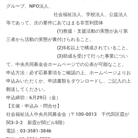
グループ、NPO法人、
社会福祉法人、学校法人、公益法人
等であって、次の要件にあてはまる非営利団体
(1)救援・支援活動の実態があり第
三者から活動の実態が裏付けられること。
(2)5名以上で構成されていること。
(3)助成を受けて行った事業につい
て、中央共同募金会ホームページでの公表が可能なこと。
申込方法：必ず応募要項をご確認の上、ホームページよりお
申込みいただくか、申請書類をダウンロードし、ご記入の上
郵送してください。
申込締切：6月29日（金）
【主催・申込み・問合せ】
社会福祉法人中央共同募金会（〒100-0013 千代田区霞が
関3-3-2 新霞が関ビル5階）
電話：03-3581-3846