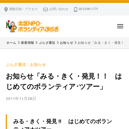
ー
コ
区
開館日程・アクセス
お問い合わせ
03-5390-1771
N
ン
P
テ
O
ン
メ
・
ニ
ツ
北
ュ
ボ
「
へ
ー
ホーム
新着情報
ぷらざ通信
お知らせ
お知らせ「みる・きく・発見！！
ラ
区
北
ス
ン
区
N
キ
テ
N
P
ぷらざ通信
お知らせ
/
ッ
ィ
P
O
ア
プ
O
お知らせ「みる・きく・発見！！ は
・
ぷ
・
じめてのボランティア･ツアー」
ボ
ら
ボ
ざ
ラ
ラ
2011年11月28日
b
ン
ン
y
テ
テ
k
ィ
ィ
v
みる・きく・発見 !! はじめてのボラン
ア
ア
p