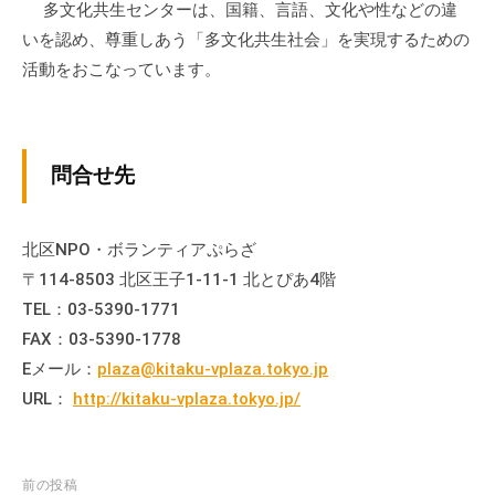
多文化共生センターは、国籍、言語、文化や性などの違
流
いを認め、尊重しあう「多文化共生社会」を実現するための
の
活動をおこなっています。
場
で
す
。
問合せ先
様
々
な
北区NPO・ボランティアぷらざ
催
〒114-8503 北区王子1-11-1 北とぴあ4階
し
TEL：03-5390-1771
・
FAX：03-5390-1778
講
Eメール：
plaza@kitaku-vplaza.tokyo.jp
座
URL：
http://kitaku-vplaza.tokyo.jp/
の
開
催
、
投
前の投稿