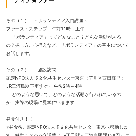
ティア★ツアー
ぷ
-
ぷ
ら
a
ら
ざ
d
その（１） ～ボランティア入門講座～
ざ
」
m
ファーストステップ 午前11時～正午
は
i
「ボランティア」ってどんなこと？どんな活動がある
、
n
の？探し方、心構えなど、「ボランティア」の基本について
N
お話します。
P
O
その（２） ～施設訪問～
・
認定NPO法人多文化共生センター東京（荒川区西日暮里：
ボ
JR三河島駅下車すぐ） 午後2時～4時
ラ
ン
どのような思いで、どのような活動が行われているの
テ
か、実際の現場に見学にいきます!!
ィ
ア
昼食付き！！
活
※昼食後、認定NPO法人多文化共生センター東京へ移動しま
動
す。移動にかかる交通費（JR王子駅～三河島駅間150円）は