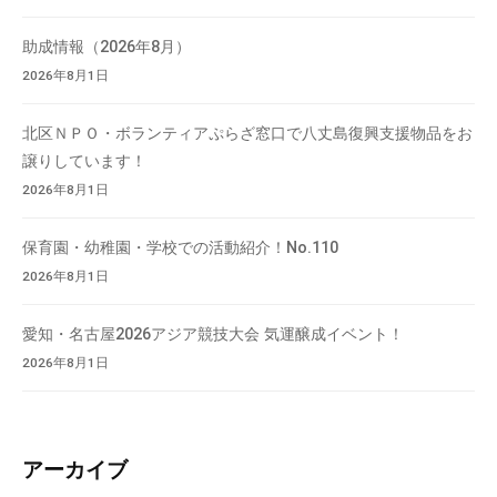
て
い
助成情報（2026年8月）
ま
2026年8月1日
す
。
北区ＮＰＯ・ボランティアぷらざ窓口で八丈島復興支援物品をお
場
譲りしています！
所
2026年8月1日
は
北
保育園・幼稚園・学校での活動紹介！No.110
と
2026年8月1日
ぴ
あ
愛知・名古屋2026アジア競技大会 気運醸成イベント！
1
2026年8月1日
1
階
で
す
アーカイブ
。