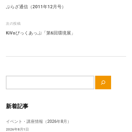
会
稿
ぷらざ通信（2011年12月号）
場
ナ
や
ビ
次の投稿
機
ゲ
KiVoぴっくあっぷ「第6回環境展」
材
ー
の
シ
貸
ョ
出
ン
な
ど
の
サ
事
イ
業
ト
を
内
新着記事
お
検
こ
索
イベント・講座情報（2026年8月）
な
2026年8月1日
っ