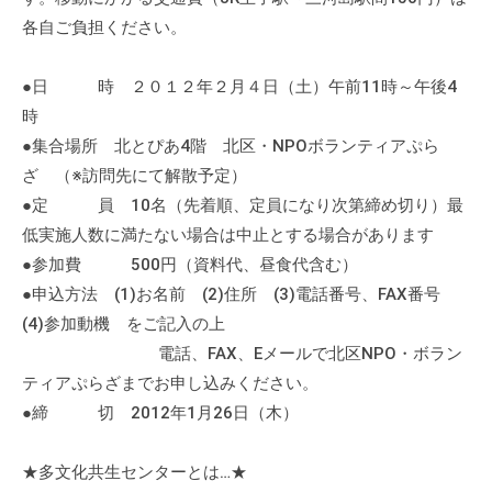
の
各自ご負担ください。
支
援
●日 時 ２０１２年２月４日（土）午前11時～午後4
や
時
、
●集合場所 北とぴあ4階 北区・NPOボランティアぷら
活
ざ （※訪問先にて解散予定）
動
に
●定 員 10名（先着順、定員になり次第締め切り）最
関
低実施人数に満たない場合は中止とする場合があります
す
●参加費 500円（資料代、昼食代含む）
る
●申込方法 (1)お名前 (2)住所 (3)電話番号、FAX番号
総
(4)参加動機 をご記入の上
合
電話、FAX、Eメールで北区NPO・ボラン
的
ティアぷらざまでお申し込みください。
な
●締 切 2012年1月26日（木）
情
報
★多文化共生センターとは…★
交