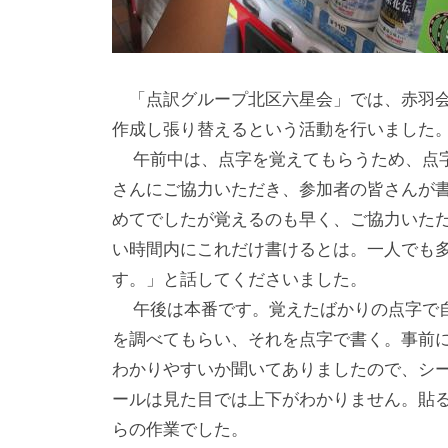
な
催
し
「点訳グループ北区六星会」では、赤羽会
・
作成し張り替えるという活動を行いました
講
午前中は、点字を覚えてもらうため、点字
座
さんにご協力いただき、参加者の皆さんが
の
めてでしたが覚えるのも早く、ご協力いた
開
い時間内にこれだけ書けるとは。一人でも
催
、
す。」と話してくださいました。
会
午後は本番です。覚えたばかりの点字で自
場
を調べてもらい、それを点字で書く。事前
や
わかりやすいか聞いてありましたので、シ
機
ールは見た目では上下がわかりません。貼
材
らの作業でした。