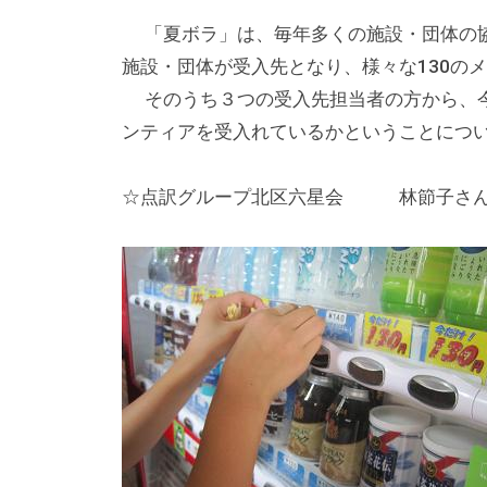
る
総
「夏ボラ」は、毎年多くの施設・団体の協
合
施設・団体が受入先となり、様々な130の
的
そのうち３つの受入先担当者の方から、今
な
ンティアを受入れているかということにつ
情
報
☆点訳グループ北区六星会 林節子さ
交
流
の
場
で
す
。
様
々