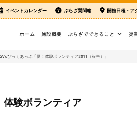
イベントカレンダー
ぷらざ質問箱
開館日程・ア
ホーム
施設概要
ぷらざでできること
災
KiVoぴっくあっぷ「夏！体験ボランティア2011（報告）」
夏！体験ボランティア