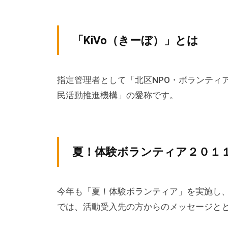
テ
y
ィ
ィ
k
ア
v
ア
「KiVo（きーぼ）」とは
ぷ
p
ぷ
ら
-
ら
ざ
a
指定管理者として「北区NPO・ボランティ
ざ
」
d
民活動推進機構」の愛称です。
は
m
i
、
n
N
P
夏！体験ボランティア２０１
O
・
ボ
今年も「夏！体験ボランティア」を実施し
ラ
では、活動受入先の方からのメッセージと
ン