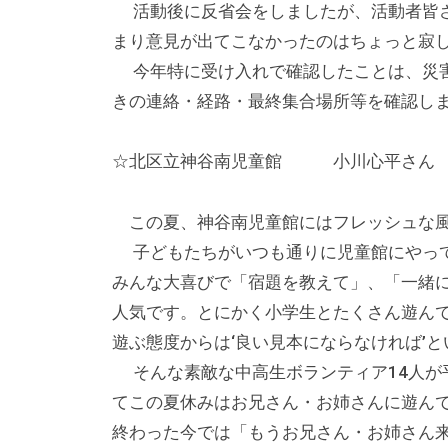
の
活動後に反省会をしましたが、活動者皆さ
貸
まり意見が出てこなかったのはちょっと寂
出
今年特に受け入れで確認したことは、災害
な
きの連絡・経路・最終集合場所等を確認し
ど
の
☆北区立神谷南児童館 小川心平さん
事
業
この夏、神谷南児童館にはフレッシュな風
を
子どもたちがいつも通りに児童館にやって
お
みんな大喜びで「宿題を教えて」、「一緒
こ
人気です。とにかく小学生とたくさん遊ん
な
遊ぶ態度からは‘良い見本にならなければ’
っ
そんな素敵な中高生ボランティア14人が
て
てこの夏休みはお兄さん・お姉さんに遊ん
い
終わった今では「もうお兄さん・お姉さん
ま