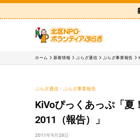
区
コ
N
ン
P
テ
O
ン
・
ツ
ボ
北
「
へ
ラ
区
北
ホーム
新着情報
ぷらざ通信
ぷらざ事業報告
ス
ン
区
N
テ
キ
N
P
ィ
ッ
P
ア
O
プ
ぷらざ通信
ぷらざ事業報告
/
O
ぷ
・
KiVoぴっくあっぷ「
・
ら
ボ
ボ
ざ
2011（報告）」
ラ
ラ
ン
ン
2011年9月28日
b
テ