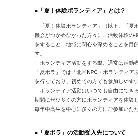
テ
●「夏！体験ボランティア」とは？
ィ
ア
「夏！体験ボランティア」（以下、「夏ボ
活
機会がつかめなかった方々に、活動体験の
動
をすること、地域に関心を深めることを目
の
す。
支
ボランティア活動をする際、通常は活動者
援
「夏ボラ」では「北区NPO・ボランティア
や
を行っており、初めての方でも参加しやす
、
ボランティア活動はいつでも自由にできる
活
期間にぜひ多くの方にボランティアを体験
動
毎年中高生を中心に多くの方にご参加いただ
に
関
す
●「夏ボラ」の活動受入先について