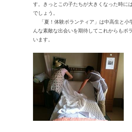
す。きっとこの子たちが大きくなった時に
す
でしょう。
。
「夏！体験ボランティア」は中高生と小学
場
んな素敵な出会いを期待してこれからもボ
所
います。
は
北
と
ぴ
あ
1
1
階
で
す
。