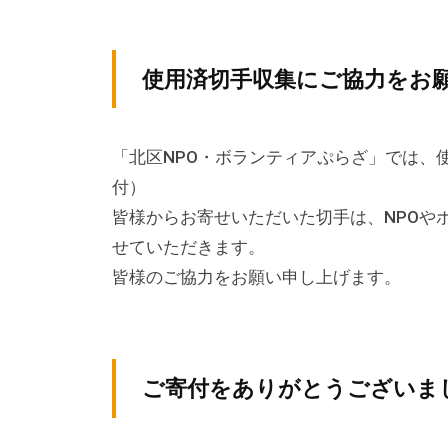
テ
y
ィ
ィ
k
ア
v
ア
使用済切手収集にご協力をお
ぷ
p
ぷ
ら
-
ら
ざ
a
「北区NPO・ボランティアぷらざ」では、
ざ
」
d
付）
は
m
皆様からお寄せいただいた切手は、NPOや
i
、
せていただきます。
n
N
皆様のご協力をお願い申し上げます。
P
O
・
ボ
ご寄付をありがとうございまし
ラ
ン