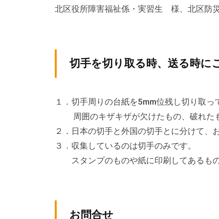
テ
北区役所障害福祉係・実習生 様、北区防災
ィ
ア
活
切手を切り取る時、送る時に
動
の
支
１．切手周りの台紙を5mm位残し切り取っ
援
周囲のキザキザが欠けたもの、破れたも
や
２．日本の切手と外国の切手とに分けて、
、
３．収集しているのは切手のみです。
活
スタンプのものや紙に印刷してあるもの
動
に
関
す
お問合せ