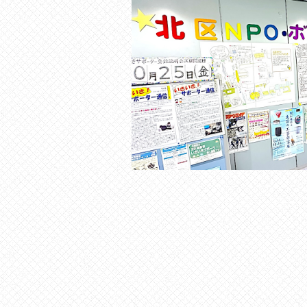
の
貸
出
な
ど
の
事
業
を
お
こ
な
っ
て
い
ま