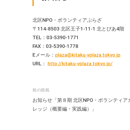
る
総
合
北区NPO・ボランティアぷらざ
的
〒114-8503 北区王子1-11-1 北とぴあ4階
な
TEL：03-5390-1771
情
FAX：03-5390-1778
報
Eメール：
plaza@kitaku-vplaza.tokyo.jp
交
URL：
http://kitaku-vplaza.tokyo.jp/
流
の
場
投
前の投稿
で
稿
お知らせ「第８期 北区NPO・ボランティア
す
レッジ（概要編・実践編）」
ナ
。
様
ビ
々
ゲ