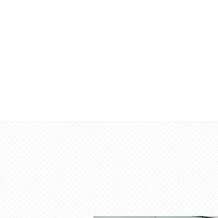
な
ー
催
シ
し
ョ
・
ン
講
座
の
開
催
、
会
場
や
機
材