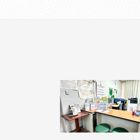
す
。
場
所
は
北
と
ぴ
あ
1
1
階
で
す
。