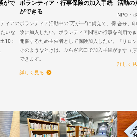
談がで
ボランティア・行事保険の加入手続
活動の
ができる
NPO・
ティアの
ボランティア活動中の“万が一”に備えて、保
合せ、印
りたいな
険に加入したい。ボランティア関連の行事を
利用でき
土10：
開催するため主催者として保険加入したい。
「サロン
）。
そのようなときは、ぷらざ窓口で加入手続が
ます（原
できます。
詳しく見
詳しく見る