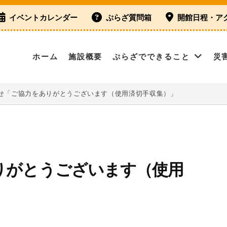
イベントカレンダー
ぷらざ質問箱
開館日程・ア
ホーム
施設概要
ぷらざでできること
災
せ「ご協力をありがとうございます（使用済切手収集）」
りがとうございます（使用