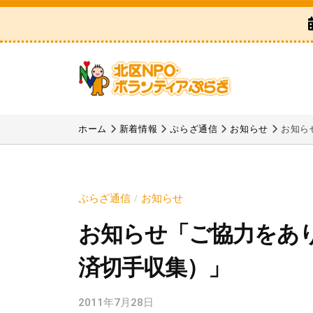
区
コ
N
ン
P
テ
O
ン
・
ツ
ボ
北
「
へ
ラ
区
北
ホーム
新着情報
ぷらざ通信
お知らせ
お知ら
ス
ン
区
N
テ
キ
N
P
ィ
ッ
P
ア
O
プ
ぷらざ通信
お知らせ
/
O
ぷ
・
お知らせ「ご協力をあ
・
ら
ボ
ボ
ざ
済切手収集）」
ラ
ラ
ン
ン
2011年7月28日
b
テ