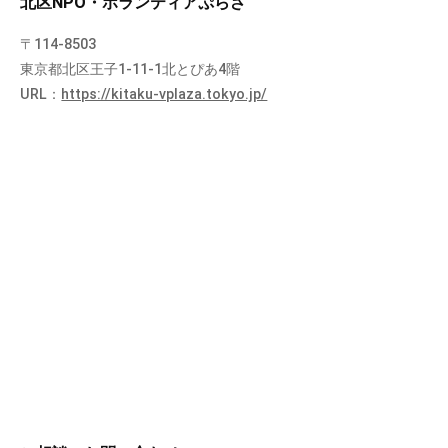
北区NPO・ボランティアぷらざ
〒114-8503
東京都北区王子1-11-1北とぴあ4階
URL：
https://kitaku-vplaza.tokyo.jp/