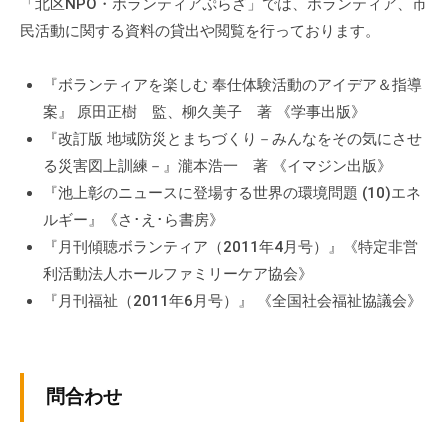
a
「北区NPO・ボランティアぷらざ」では、ボランティア、市
ぷ
ぷ
d
民活動に関する資料の貸出や閲覧を行っております。
ら
ら
m
ざ
ざ
i
」
『ボランティアを楽しむ 奉仕体験活動のアイデア＆指導
n
は
案』 原田正樹 監、柳久美子 著 《学事出版》
、
『改訂版 地域防災とまちづくり－みんなをその気にさせ
N
る災害図上訓練－』瀧本浩一 著 《イマジン出版》
P
『池上彰のニュースに登場する世界の環境問題 (10)エネ
O
ルギー』《さ･え･ら書房》
・
『月刊傾聴ボランティア（2011年4月号）』《特定非営
ボ
利活動法人ホールファミリーケア協会》
ラ
『月刊福祉（2011年6月号）』 《全国社会福祉協議会》
ン
テ
ィ
ア
問合わせ
活
動