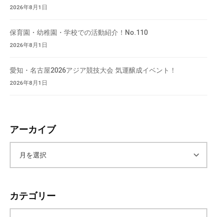
会
2026年8月1日
場
や
保育園・幼稚園・学校での活動紹介！No.110
機
2026年8月1日
材
の
愛知・名古屋2026アジア競技大会 気運醸成イベント！
貸
2026年8月1日
出
な
ど
アーカイブ
の
事
業
ア
を
お
ー
こ
カテゴリー
な
カ
っ