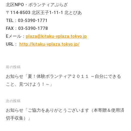
の
北区NPO・ボランティアぷらざ
支
〒114-8503 北区王子1-11-1 北とぴあ
援
TEL：03-5390-1771
や
FAX：03-5390-1778
、
Eメール：
plaza@kitaku-vplaza.tokyo.jp
活
URL：
http://kitaku-vplaza.tokyo.jp/
動
に
関
投
前の投稿
す
稿
お知らせ「夏！体験ボランティア２０１１ ～自分にできる
る
ナ
総
こと、見つけよう！～」
合
ビ
的
ゲ
次の投稿
な
ー
お知らせ「ご協力をありがとうございます（本寄贈＆使用済
情
シ
切手収集）」
報
ョ
交