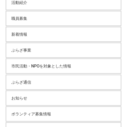
活動紹介
て
イ
い
職員募集
ま
ブ
す
。
新着情報
場
所
ぷらざ事業
は
北
市民活動・NPOを対象とした情報
と
ぴ
ぷらざ通信
あ
1
1
お知らせ
階
で
ボランティア募集情報
す
。