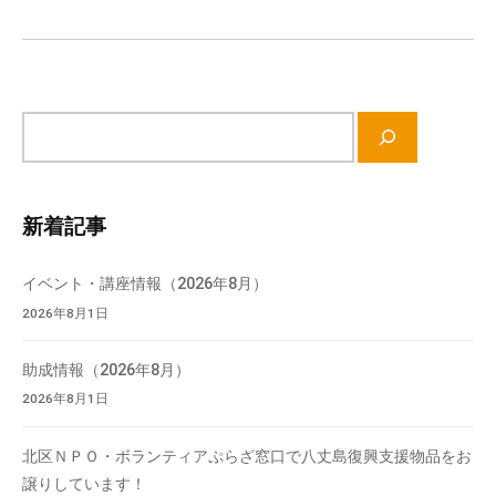
ン
流
の
場
で
サ
す
イ
。
ト
様
内
々
新着記事
検
な
索
催
イベント・講座情報（2026年8月）
し
2026年8月1日
・
講
助成情報（2026年8月）
座
2026年8月1日
の
開
北区ＮＰＯ・ボランティアぷらざ窓口で八丈島復興支援物品をお
催
譲りしています！
、