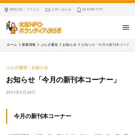
ー
コ
区
開館日程・アクセス
お問い合わせ
03-5390-1771
N
ン
P
テ
O
ン
メ
・
ニ
ツ
北
ュ
ボ
「
へ
ー
ホーム
新着情報
ぷらざ通信
お知らせ
お知らせ「今月の新刊本コーナー
ラ
区
北
ス
ン
区
N
キ
テ
N
P
ぷらざ通信
お知らせ
/
ッ
ィ
P
O
ア
プ
O
お知らせ「今月の新刊本コーナー」
・
ぷ
・
ボ
ら
2011年5月28日
b
ボ
ざ
ラ
y
ラ
ン
k
ン
v
テ
テ
今月の新刊本コーナー
p
ィ
ィ
-
ア
ア