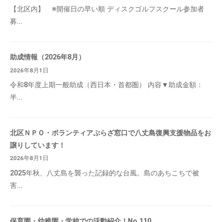
【北区内】 ※開催日の早い順 ディスクゴルフスクール参加者
募...
助成情報（2026年8月）
2026年8月1日
令和8年度上期一般助成（西日本・首都圏） 内容▼助成金額：
半...
北区ＮＰＯ・ボランティアぷらざ窓口で八丈島復興支援物品をお
譲りしています！
2026年8月1日
2025年秋、八丈島を襲った記録的な台風。島のあちこちで被
害...
保育園・幼稚園・学校での活動紹介！No.110