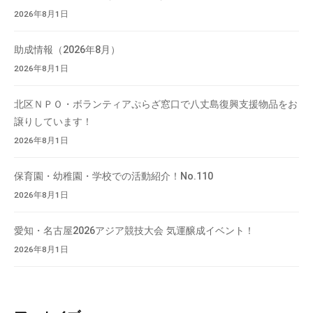
て
2026年8月1日
い
ま
助成情報（2026年8月）
す
2026年8月1日
。
場
北区ＮＰＯ・ボランティアぷらざ窓口で八丈島復興支援物品をお
所
譲りしています！
は
2026年8月1日
北
と
保育園・幼稚園・学校での活動紹介！No.110
ぴ
2026年8月1日
あ
1
愛知・名古屋2026アジア競技大会 気運醸成イベント！
1
2026年8月1日
階
で
す
。