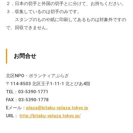
２．日本の切手と外国の切手とに分けて、お持ちください。
流
の
３．収集しているのは切手のみです。
場
スタンプのものや紙に印刷してあるものは対象外ですの
で
で、回収できません。
す
。
様
お問合せ
々
な
催
北区NPO・ボランティアぷらざ
し
〒114-8503 北区王子1-11-1 北とぴあ4階
・
TEL：03-5390-1771
講
FAX：03-5390-1778
座
Eメール：
plaza@kitaku-vplaza.tokyo.jp
の
開
URL：
http://kitaku-vplaza.tokyo.jp/
催
、