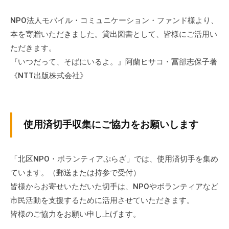
ぷ
-
ぷ
ら
a
NPO法人モバイル・コミュニケーション・ファンド様より、
ら
ざ
d
本を寄贈いただきました。貸出図書として、皆様にご活用い
ざ
」
m
ただきます。
は
i
『いつだって、そばにいるよ。』阿蘭ヒサコ・冨部志保子著
、
n
《NTT出版株式会社》
N
P
O
・
使用済切手収集にご協力をお願いします
ボ
ラ
ン
「北区NPO・ボランティアぷらざ」では、使用済切手を集め
テ
ています。（郵送または持参で受付）
ィ
皆様からお寄せいただいた切手は、NPOやボランティアなど
ア
市民活動を支援するために活用させていただきます。
活
皆様のご協力をお願い申し上げます。
動