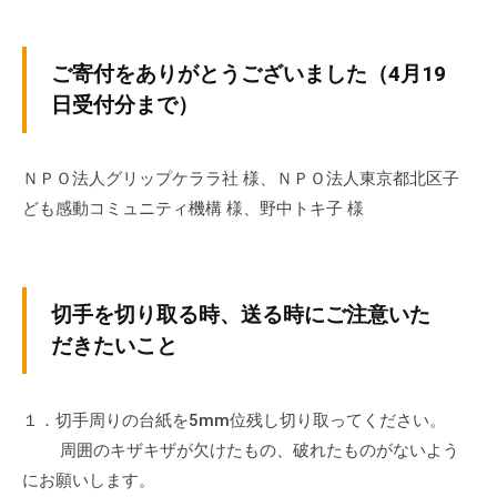
の
支
援
ご寄付をありがとうございました（4月19
や
日受付分まで）
、
活
ＮＰＯ法人グリップケララ社 様、ＮＰＯ法人東京都北区子
動
に
ども感動コミュニティ機構 様、野中トキ子 様
関
す
る
切手を切り取る時、送る時にご注意いた
総
だきたいこと
合
的
な
１．切手周りの台紙を5mm位残し切り取ってください。
情
周囲のキザキザが欠けたもの、破れたものがないよう
報
にお願いします。
交