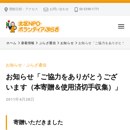
ー
コ
区
開館日程・アクセス
お問い合わせ
03-5390-1771
N
ン
P
テ
O
ン
メ
・
ニ
ツ
北
ュ
ボ
「
へ
ー
ホーム
新着情報
ぷらざ通信
お知らせ
お知らせ「ご協力をありがとうご
ラ
区
北
ス
ン
区
N
キ
テ
N
P
お知らせ
ぷらざ通信
/
ッ
ィ
P
O
ア
プ
O
お知らせ「ご協力をありがとうござ
・
ぷ
・
います（本寄贈＆使用済切手収集）」
ボ
ら
ボ
ざ
ラ
ラ
2011年4月28日
b
ン
ン
y
テ
テ
k
ィ
ィ
v
寄贈いただきました
ア
ア
p