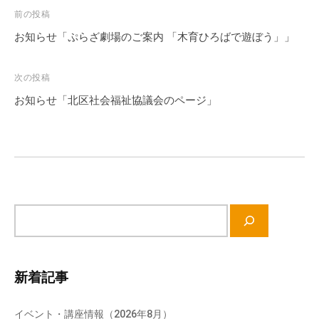
会
投
前の投稿
場
稿
お知らせ「ぷらざ劇場のご案内 「木育ひろばで遊ぼう」」
や
ナ
機
ビ
次の投稿
材
ゲ
の
お知らせ「北区社会福祉協議会のページ」
ー
貸
シ
出
な
ョ
ど
ン
の
事
サ
業
イ
を
ト
お
内
新着記事
こ
検
な
索
っ
イベント・講座情報（2026年8月）