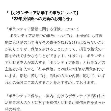
ぷ
-
ぷ
ら
a
ら
『【ボランティア活動中の事故について】
ざ
d
ざ
『23年度保険への更新のお知らせ』
」
m
は
i
『ボランティア活動に関する保険』について
、
n
ボランティア活動中の事故については、社会的にも道義
N
的にも活動の当事者がその責任を負わなければならないこと
P
がありますが、保険を掛けることによって、損害や賠償の一
O
部を金銭でまかなうことができます。保険には、ボランティ
・
ア活動者本人が加入する「ボランティア保険」と行事などの
ボ
主催者が加入する「行事保険」と2種類の保険が用意されて
ラ
います。活動に際しては、活動の方法や内容に応じて、いず
ン
れかの保険にご加入することをおすすめしております。
テ
ィ
ア
『ボランティア保険』：国内におけるボランティア活動中の
活
活動者本人のケガに対する補償と活動者が賠償責任を負った
動
時の補償。