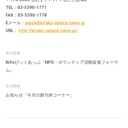
て
TEL：03-5390-1771
い
FAX：03-5390-1778
ま
Eメール：
plaza@kitaku-vplaza.tokyo.jp
す
URL：
http://kitaku-vplaza.tokyo.jp/
。
場
所
投
前の投稿
は
稿
北
KiVoぴっくあっぷ「NPO・ボランティア活動促進フォーラ
ナ
と
ム」
ぴ
ビ
あ
ゲ
次の投稿
1
ー
お知らせ「今月の新刊本コーナー」
1
シ
階
ョ
で
ン
す
。