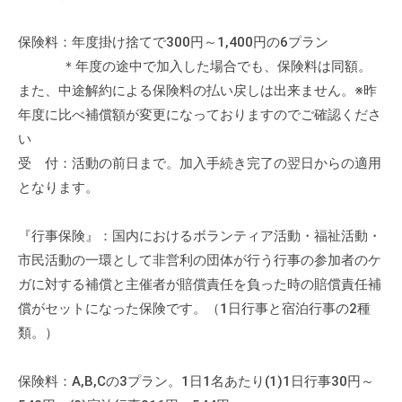
の
支
保険料：年度掛け捨てで300円～1,400円の6プラン
援
＊年度の途中で加入した場合でも、保険料は同額。
や
また、中途解約による保険料の払い戻しは出来ません。※昨
、
年度に比べ補償額が変更になっておりますのでご確認くださ
活
い
動
受 付：活動の前日まで。加入手続き完了の翌日からの適用
に
となります。
関
す
る
『行事保険』：国内におけるボランティア活動・福祉活動・
総
市民活動の一環として非営利の団体が行う行事の参加者のケ
合
ガに対する補償と主催者が賠償責任を負った時の賠償責任補
的
償がセットになった保険です。（1日行事と宿泊行事の2種
な
類。）
情
報
保険料：A,B,Cの3プラン。1日1名あたり(1)1日行事30円～
交