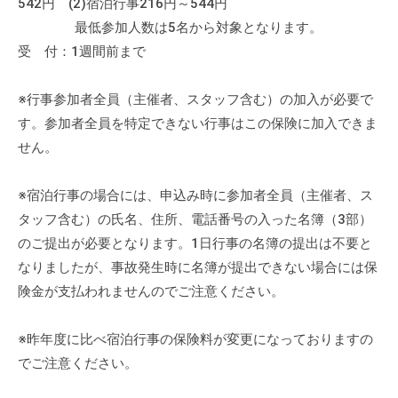
542円 (2)宿泊行事216円～544円
流
最低参加人数は5名から対象となります。
の
受 付：1週間前まで
場
で
※行事参加者全員（主催者、スタッフ含む）の加入が必要で
す
。
す。参加者全員を特定できない行事はこの保険に加入できま
様
せん。
々
な
※宿泊行事の場合には、申込み時に参加者全員（主催者、ス
催
タッフ含む）の氏名、住所、電話番号の入った名簿（3部）
し
のご提出が必要となります。1日行事の名簿の提出は不要と
・
なりましたが、事故発生時に名簿が提出できない場合には保
講
険金が支払われませんのでご注意ください。
座
の
※昨年度に比べ宿泊行事の保険料が変更になっておりますの
開
でご注意ください。
催
、