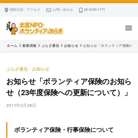
ー
コ
区
開館日程・アクセス
お問い合わせ
03-5390-1771
N
ン
P
テ
O
ン
メ
・
ニ
ツ
北
ュ
ボ
「
へ
ー
ホーム
新着情報
ぷらざ通信
お知らせ
お知らせ「ボランティア保険のお
ラ
区
北
ス
ン
区
N
キ
テ
N
P
ぷらざ通信
お知らせ
/
ッ
ィ
P
O
ア
プ
O
お知らせ「ボランティア保険のお知ら
・
ぷ
・
せ（23年度保険への更新について）」
ボ
ら
ボ
ざ
ラ
ラ
2011年3月28日
b
ン
ン
y
テ
テ
k
ィ
ィ
v
ボランティア保険・行事保険について
ア
ア
p