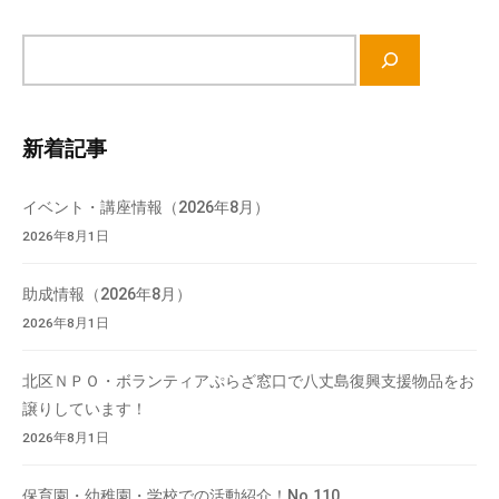
サ
イ
ト
内
新着記事
検
索
イベント・講座情報（2026年8月）
2026年8月1日
助成情報（2026年8月）
2026年8月1日
北区ＮＰＯ・ボランティアぷらざ窓口で八丈島復興支援物品をお
譲りしています！
2026年8月1日
保育園・幼稚園・学校での活動紹介！No.110