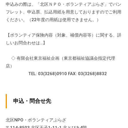
申込みの際は、「北区ＮＰＯ・ボランティアぷらざ」でパン
会
場
フレット、申込票、払込用紙を用意しておりますのでご利用
や
ください。（22年度の用紙は使用できません。）
機
材
【ボランティア保険内容（対象、補償内容等）に関する、詳
の
しいお問合わせは…】
貸
出
◇ 有限会社東京福祉企画（東京都福祉協議会指定代理
な
店）
ど
TEL: 03(3268)0910 FAX: 03(3268)8832
の
事
業
を
申込・問合せ先
お
こ
な
北区NPO・ボランティアぷらざ
っ
〒114-8503 北区王子1-11-1 北とぴあ4階