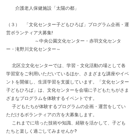
会
介護老人保健施設「太陽の都」
場
や
（３） 「文化センター子どもひろば」プログラム企画・運
機
営ボランティア大募集!
材
～中央公園文化センター・赤羽文化センタ
の
ー・滝野川文化センター～
貸
出
な
北区立文化センターでは、学習・文化活動の場として各
ど
学習室をご利用いただいているほか、さまざまな講座やイベ
の
ントを開催し、生涯学習を支援しています。「文化センター
事
子どもひろば」は、文化センターを会場に子どもたちがさま
業
ざまなプログラムを体験するイベントです。
を
子どもたちが体験するプログラムの企画・運営をしてい
お
ただけるボランティアの方を大募集します。
こ
これまでに培った技術や知識、経験を活かして、子ども
な
たちと楽しく過ごしてみませんか?
っ