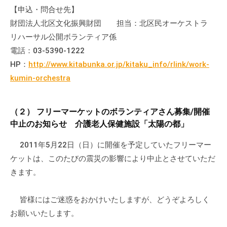
流
【申込・問合せ先】
の
財団法人北区文化振興財団 担当：北区民オーケストラ
場
リハーサル公開ボランティア係
で
電話：03-5390-1222
す
HP：
http://www.kitabunka.or.jp/kitaku_info/rlink/work-
。
kumin-orchestra
様
々
な
（２） フリーマーケットのボランティアさん募集/開催
催
中止のお知らせ 介護老人保健施設「太陽の都」
し
2011年5月22日（日）に開催を予定していたフリーマー
・
ケットは、このたびの震災の影響により中止とさせていただ
講
座
きます。
の
開
皆様にはご迷惑をおかけいたしますが、どうぞよろしく
催
お願いいたします。
、