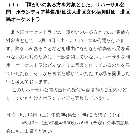
a
ぷ
（１） 「障がいのある方を対象とした、リハーサル公
ぷ
d
ら
開」ボランティア募集/財団法人北区文化振興財団 北区
ら
m
ざ
民オーケストラ
ざ
i
」
n
北区民オーケストラでは、障がいのある方とそのご家族を
は
対象者として、5月14日（土）にリハーサル公開を行いま
、
す。障がいがあることなどを理由になかなか演奏会へ足を運
N
P
べない方たちのために、一般公開していないリハーサルを利
O
用しオーケストラはどんなふうに音楽を作っているのかを観
・
ていただき、そこから音楽を感じていただける場を提供した
ボ
いと考えております。
ラ
このリハーサル公開の当日の受付や会場内のご案内など
ン
をしていただけるボランティアを募集しています。
テ
ィ
日時：5月14日（土）午後4時集合～9時ごろ終了（予定）
ア
※5月7日（土)午後4時30分～6時（予定）の事前説明
活
会にもご出席ください
動