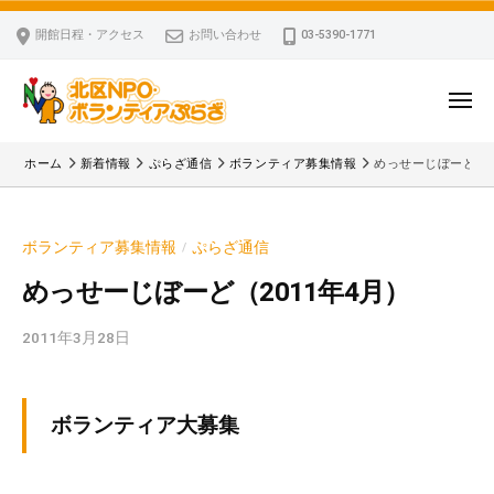
ー
コ
区
開館日程・アクセス
お問い合わせ
03-5390-1771
N
ン
P
テ
O
ン
メ
・
ニ
ツ
北
ュ
ボ
「
へ
ー
ホーム
新着情報
ぷらざ通信
ボランティア募集情報
めっせーじぼーど（2
ラ
区
北
ス
ン
区
N
キ
テ
N
P
ボランティア募集情報
ぷらざ通信
/
ッ
ィ
P
O
ア
プ
O
めっせーじぼーど（2011年4月）
・
ぷ
・
ボ
ら
2011年3月28日
b
ボ
ざ
ラ
y
ラ
ン
k
ン
v
テ
テ
ボランティア大募集
p
ィ
ィ
-
ア
ア