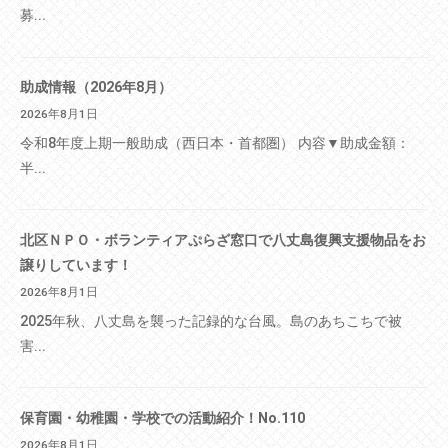
募...
助成情報（2026年8月）
2026年8月1日
令和8年度上期一般助成（西日本・首都圏） 内容▼助成金額：
半...
北区ＮＰＯ・ボランティアぷらざ窓口で八丈島復興支援物品をお
譲りしています！
2026年8月1日
2025年秋、八丈島を襲った記録的な台風。島のあちこちで被
害...
保育園・幼稚園・学校での活動紹介！No.110
2026年8月1日