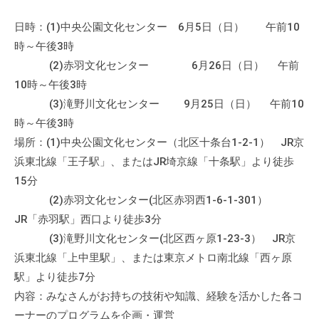
て
日時：(1)中央公園文化センター 6月5日（日） 午前10
い
時～午後3時
ま
(2)赤羽文化センター 6月26日（日） 午前
す
。
10時～午後3時
場
(3)滝野川文化センター 9月25日（日） 午前10
所
時～午後3時
は
場所：(1)中央公園文化センター（北区十条台1-2-1） JR京
北
浜東北線「王子駅」、またはJR埼京線「十条駅」より徒歩
と
15分
ぴ
(2)赤羽文化センター(北区赤羽西1-6-1-301）
あ
JR「赤羽駅」西口より徒歩3分
1
(3)滝野川文化センター(北区西ヶ原1-23-3） JR京
1
浜東北線「上中里駅」、または東京メトロ南北線「西ヶ原
階
駅」より徒歩7分
で
内容：みなさんがお持ちの技術や知識、経験を活かした各コ
す
。
ーナーのプログラムを企画・運営