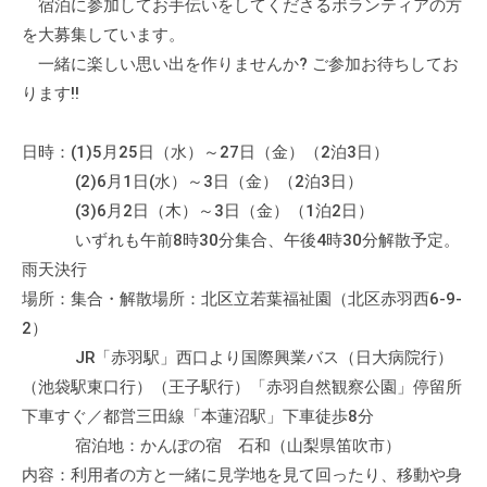
宿泊に参加してお手伝いをしてくださるボランティアの方
を大募集しています。
一緒に楽しい思い出を作りませんか? ご参加お待ちしてお
ります!!
日時：(1)5月25日（水）～27日（金）（2泊3日）
(2)6月1日(水）～3日（金）（2泊3日）
(3)6月2日（木）～3日（金）（1泊2日）
いずれも午前8時30分集合、午後4時30分解散予定。
雨天決行
場所：集合・解散場所：北区立若葉福祉園（北区赤羽西6-9-
2）
JR「赤羽駅」西口より国際興業バス（日大病院行）
（池袋駅東口行）（王子駅行）「赤羽自然観察公園」停留所
下車すぐ／都営三田線「本蓮沼駅」下車徒歩8分
宿泊地：かんぽの宿 石和（山梨県笛吹市）
内容：利用者の方と一緒に見学地を見て回ったり、移動や身