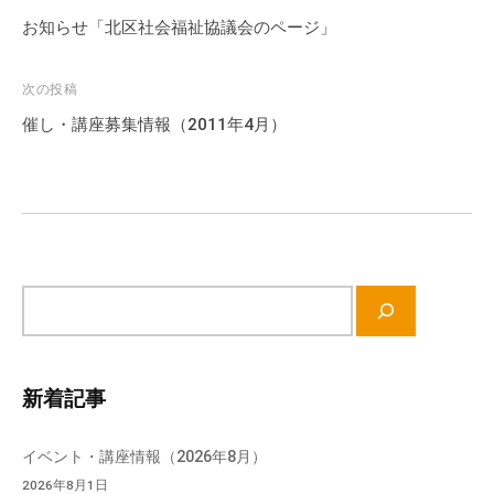
稿
お知らせ「北区社会福祉協議会のページ」
ナ
ビ
次の投稿
ゲ
催し・講座募集情報（2011年4月）
ー
シ
ョ
ン
サ
イ
ト
内
新着記事
検
索
イベント・講座情報（2026年8月）
2026年8月1日