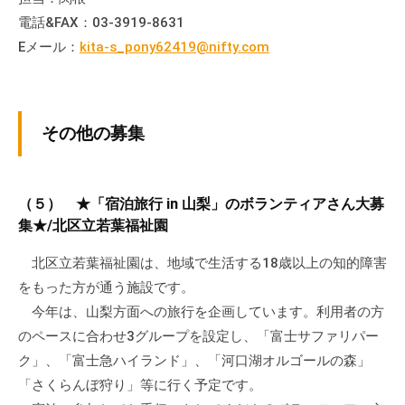
電話&FAX：03-3919-8631
Eメール：
kita-s_pony62419@nifty.com
その他の募集
（５） ★「宿泊旅行 in 山梨」のボランティアさん大募
集★/北区立若葉福祉園
北区立若葉福祉園は、地域で生活する18歳以上の知的障害
をもった方が通う施設です。
今年は、山梨方面への旅行を企画しています。利用者の方
のペースに合わせ3グループを設定し、「富士サファリパー
ク」、「富士急ハイランド」、「河口湖オルゴールの森」
「さくらんぼ狩り」等に行く予定です。