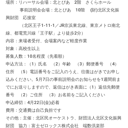
場所：リハーサル会場：北とぴあ 2階 さくらホール
の
事前説明会会場：北とぴあ 10階 (財)北区文化振
支
援
興財団 応接室
や
（北区王子1-11-1／JR京浜東北線、東京メトロ南北
、
線、都電荒川線「王子駅」より徒歩2分）
活
内容：来場者受付、会場案内など軽度作業
動
対象：高校生以上
に
募集人数：10名程度（先着順）
関
申込方法：（1）氏名 （2）年齢 （3）郵便番号 （4）
す
住所 （5）電話番号をご記入のうえ、往復はがきでお申し
る
込みください。5月7日の事前説明会のお知らせを1週間前ま
総
でにお送りしますので、返信はがき表面に（1）返信先郵便
合
番号 （2）ご住所 （3）お名前をご記入ください
的
申込締切：4月22日(金)必着
な
費用：交通費は自己負担です
情
報
その他：主催：北区民オーケストラ、財団法人北区文化振興
交
財団 協力：富士ゼロックス株式会社 端数倶楽部