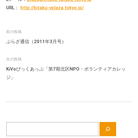
の
URL：
http://kitaku-vplaza.tokyo.jp/
支
援
や
投
前の投稿
、
稿
ぷらざ通信（2011年3月号）
活
ナ
動
に
ビ
次の投稿
関
ゲ
KiVoぴっくあっぷ「第7期北区NPO・ボランティアカレッ
す
ー
ジ」
る
シ
総
ョ
合
ン
的
な
情
サ
報
イ
交