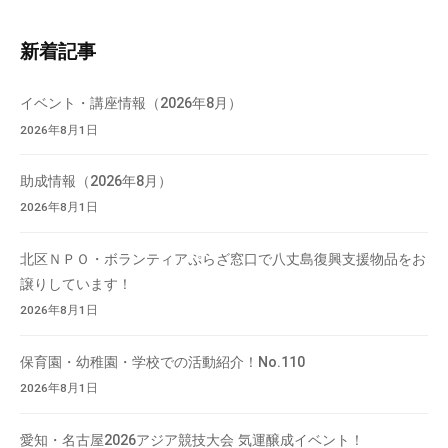
ト
流
内
の
新着記事
検
場
索
で
イベント・講座情報（2026年8月）
す
2026年8月1日
。
様
助成情報（2026年8月）
々
2026年8月1日
な
催
北区ＮＰＯ・ボランティアぷらざ窓口で八丈島復興支援物品をお
し
譲りしています！
・
2026年8月1日
講
座
保育園・幼稚園・学校での活動紹介！No.110
の
開
2026年8月1日
催
、
愛知・名古屋2026アジア競技大会 気運醸成イベント！