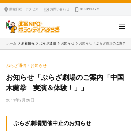
ー
コ
区
開館日程・アクセス
お問い合わせ
03-5390-1771
N
ン
P
テ
O
ン
メ
・
ニ
ツ
北
ュ
ボ
「
へ
ー
ホーム
新着情報
ぷらざ通信
お知らせ
お知らせ「ぷらざ劇場のご案内「
ラ
区
北
ス
ン
区
N
キ
テ
N
P
ぷらざ通信
お知らせ
/
ッ
ィ
P
O
ア
プ
O
お知らせ「ぷらざ劇場のご案内「中国
・
ぷ
・
木蘭拳 実演＆体験！」」
ボ
ら
ボ
ざ
ラ
ラ
2011年2月28日
b
ン
ン
y
テ
テ
k
ィ
ィ
v
ぷらざ劇場開催中止のお知らせ
ア
ア
p