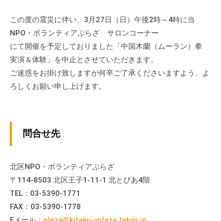
ぷ
-
ぷ
ら
a
この度の震災に伴い、3月27日（日）午後2時～4時に当
ら
ざ
d
NPO・ボランティアぷらざ サロンコーナー
ざ
」
m
にて開催を予定しておりました「中国木蘭（ムーラン）拳
は
i
実演＆体験」を中止とさせていただきます。
、
n
ご迷惑をお掛け致しますが何卒ご了承くださいますよう、よ
N
ろしくお願い申し上げます。
P
O
・
ボ
問合せ先
ラ
ン
テ
北区NPO・ボランティアぷらざ
ィ
〒114-8503 北区王子1-11-1 北とぴあ4階
ア
TEL：03-5390-1771
活
FAX：03-5390-1778
動
Eメール：
plaza@kitaku-vplaza.tokyo.jp