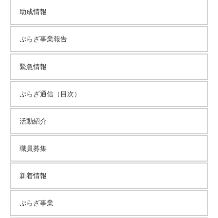
て
助成情報
い
ま
ぷらざ事業報告
す
。
緊急情報
場
所
は
ぷらざ通信（目次）
北
と
活動紹介
ぴ
あ
職員募集
1
1
新着情報
階
で
す
ぷらざ事業
。