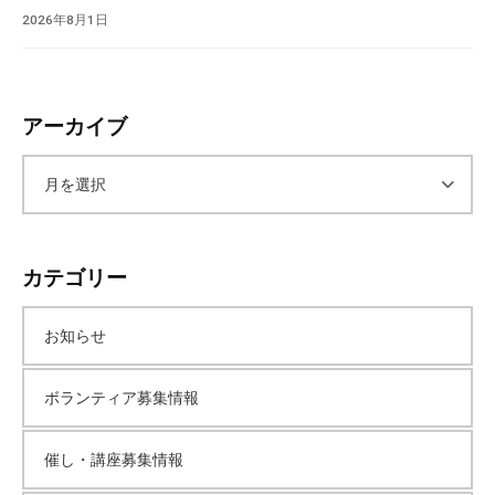
会
2026年8月1日
場
や
機
アーカイブ
材
の
貸
ア
出
な
ー
ど
カテゴリー
の
カ
事
お知らせ
業
イ
を
ボランティア募集情報
お
ブ
こ
な
催し・講座募集情報
っ