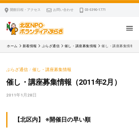
ー
コ
区
開館日程・アクセス
お問い合わせ
03-5390-1771
N
ン
P
テ
O
ン
メ
・
ニ
ツ
北
ュ
ボ
「
へ
ー
ホーム
新着情報
ぷらざ通信
催し・講座募集情報
催し・講座募集情報（2
ラ
区
北
ス
ン
区
N
キ
テ
N
P
ぷらざ通信
催し・講座募集情報
/
ッ
ィ
P
O
ア
プ
O
催し・講座募集情報（2011年2月）
・
ぷ
・
ボ
ら
2011年1月28日
b
ボ
ざ
ラ
y
ラ
ン
k
ン
v
テ
テ
【北区内】 ※開催日の早い順
p
ィ
ィ
-
ア
ア