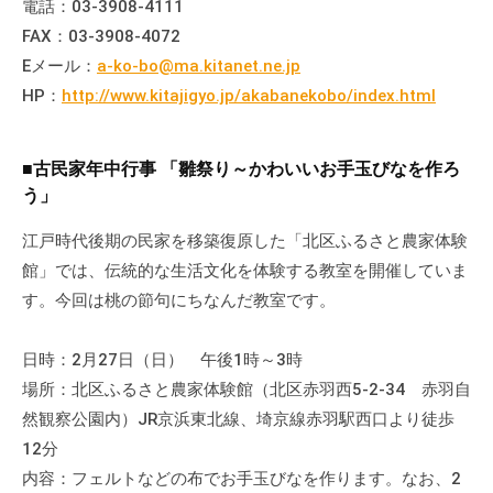
電話：03-3908-4111
会
FAX：03-3908-4072
場
Eメール：
a-ko-bo@ma.kitanet.ne.jp
や
HP：
http://www.kitajigyo.jp/akabanekobo/index.html
機
材
の
■古民家年中行事 「雛祭り～かわいいお手玉びなを作ろ
貸
う」
出
な
江戸時代後期の民家を移築復原した「北区ふるさと農家体験
ど
館」では、伝統的な生活文化を体験する教室を開催していま
の
す。今回は桃の節句にちなんだ教室です。
事
業
日時：2月27日（日） 午後1時～3時
を
場所：北区ふるさと農家体験館（北区赤羽西5-2-34 赤羽自
お
然観察公園内）JR京浜東北線、埼京線赤羽駅西口より徒歩
こ
12分
な
内容：フェルトなどの布でお手玉びなを作ります。なお、2
っ