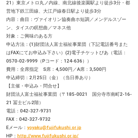
21）東京メトロ丸ノ内線、南北線後楽園駅より徒歩3分・都
営地下鉄三田線、大江戸線春日駅より徒歩3分
内容：曲目：ヴァイオリン協奏曲ホ短調／メンデルスゾー
ン、タイスの瞑想曲／マネス他
対象：ご興味のある方
申込方法：(1)財団法人富士福祉事業団（下記電話番号また
はFAXにてお申込み下さい）(2)電子チケットぴあ（電話：
0570-02-9999（Pコード：124-636））
費用：全席指定 S席：4,500円／A席：3,500円
申込締切：2月25日（金）（当日券あり）
【主催・申込み・問合せ】
財団法人富士福祉事業団（〒185-0021 国分寺市南町2-16-
21 冨士ビル2階）
電話：042-327-9731
FAX：042-327-9732
Eメール：
yoyaku@fujifukushi.or.jp
HP：
http://www.fujifukushi.or.jp/