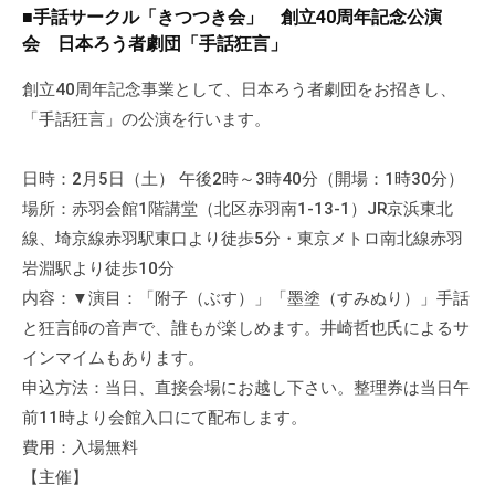
a
ぷ
■手話サークル「きつつき会」 創立40周年記念公演
ぷ
d
ら
会 日本ろう者劇団「手話狂言」
ら
m
ざ
ざ
i
創立40周年記念事業として、日本ろう者劇団をお招きし、
」
n
「手話狂言」の公演を行います。
は
、
N
日時：2月5日（土） 午後2時～3時40分（開場：1時30分）
P
場所：赤羽会館1階講堂（北区赤羽南1-13-1）JR京浜東北
O
線、埼京線赤羽駅東口より徒歩5分・東京メトロ南北線赤羽
・
岩淵駅より徒歩10分
ボ
内容：▼演目：「附子（ぶす）」「墨塗（すみぬり）」手話
ラ
と狂言師の音声で、誰もが楽しめます。井崎哲也氏によるサ
ン
インマイムもあります。
テ
申込方法：当日、直接会場にお越し下さい。整理券は当日午
ィ
前11時より会館入口にて配布します。
ア
費用：入場無料
活
【主催】
動