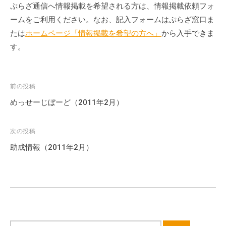
ぷらざ通信へ情報掲載を希望される方は、情報掲載依頼フォ
ームをご利用ください。なお、記入フォームはぷらざ窓口ま
たは
ホームページ「情報掲載を希望の方へ」
から入手できま
す。
投
前の投稿
稿
めっせーじぼーど（2011年2月）
ナ
ビ
次の投稿
ゲ
助成情報（2011年2月）
ー
シ
ョ
ン