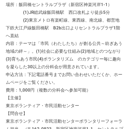
場所：飯田橋セントラルプラザ（新宿区神楽河岸1-1）
(1)JR総武線飯田橋駅 西口改札より徒歩5分
(2)東京メトロ有楽町線、東西線、南北線、都営地
下鉄大江戸線飯田橋駅 B2b出口よりセントラルプラザ1階
へ直結
内容：テーマは「市民（わたしたち）が創る公共～紡ぎあう
地域の絆～」。(1)社会に必要な仕組み(2)地域とのつながり
(3)育ちあう市民(4)ボランタリズム のカテゴリー毎に趣向
を凝らした30以上の分科会が用意されています。
申込方法：下記電話番号までお問い合わせいただくか、ホー
ムページをご覧ください。
費用：1,000円（複数の分科会へ参加可能）
【主催】
東京ボランティア・市民活動センター
【問合せ】
東京ボランティア・市民活動センターボランタリーフォーラ