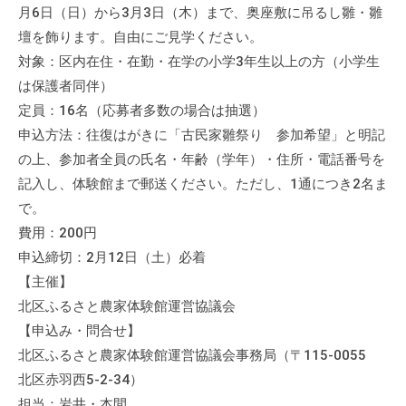
月6日（日）から3月3日（木）まで、奥座敷に吊るし雛・雛
て
壇を飾ります。自由にご見学ください。
い
ま
対象：区内在住・在勤・在学の小学3年生以上の方（小学生
す
は保護者同伴）
。
定員：16名（応募者多数の場合は抽選）
場
申込方法：往復はがきに「古民家雛祭り 参加希望」と明記
所
の上、参加者全員の氏名・年齢（学年）・住所・電話番号を
は
記入し、体験館まで郵送ください。ただし、1通につき2名ま
北
で。
と
費用：200円
ぴ
申込締切：2月12日（土）必着
あ
【主催】
1
北区ふるさと農家体験館運営協議会
1
【申込み・問合せ】
階
北区ふるさと農家体験館運営協議会事務局（〒115-0055
で
す
北区赤羽西5-2-34）
。
担当：岩井・本間