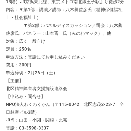
13階）JR京浜東北線、東京メトロ南北線王子駅より徒歩2分
内容：▼第1部：講演／講師：八木眞佐彦氏（精神保健福祉
士・社会福祉士）
▼第2部：パネルディスカッション／司会：八木眞
佐彦氏、パネラー：山本晋一氏（みのわマック）、他
対象：広く一般向け
定員：250名
申込方法：電話にてお申し込みください
費用：300円
申込締切：2月26日（土）
【主催】
北区精神障害者支援施設連絡会
【申込み・問合せ】
NPO法人わくわくかん（〒115-0042 北区志茂2-23-7 全
日林産ビル3階）
担当：山田・小関・関根・比嘉
電話：03-3598-3337