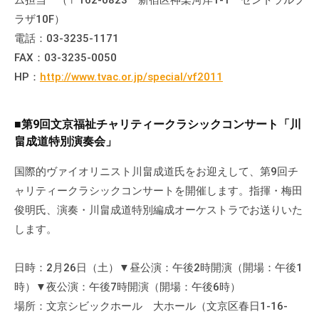
ム担当 （〒162-0823 新宿区神楽河岸1-1 セントラルプ
ラザ10F）
電話：03-3235-1171
FAX：03-3235-0050
HP：
http://www.tvac.or.jp/special/vf2011
■第9回文京福祉チャリティークラシックコンサート「川
畠成道特別演奏会」
国際的ヴァイオリニスト川畠成道氏をお迎えして、第9回チ
ャリティークラシックコンサートを開催します。指揮・梅田
俊明氏、演奏・川畠成道特別編成オーケストラでお送りいた
します。
日時：2月26日（土）▼昼公演：午後2時開演（開場：午後1
時）▼夜公演：午後7時開演（開場：午後6時）
場所：文京シビックホール 大ホール（文京区春日1-16-