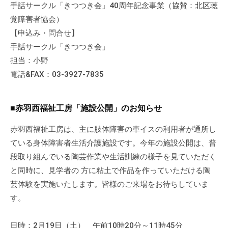
手話サークル「きつつき会」40周年記念事業（協賛：北区聴
の
支
覚障害者協会）
援
【申込み・問合せ】
や
手話サークル「きつつき会」
、
担当：小野
活
電話&FAX：03-3927-7835
動
に
関
■赤羽西福祉工房「施設公開」のお知らせ
す
赤羽西福祉工房は、主に肢体障害の車イスの利用者が通所し
る
ている身体障害者生活介護施設です。今年の施設公開は、普
総
段取り組んでいる陶芸作業や生活訓練の様子を見ていただく
合
と同時に、見学者の 方に粘土で作品を作っていただける陶
的
な
芸体験を実施いたします。皆様のご来場をお待ちしていま
情
す。
報
交
日時：2月19日（土） 午前10時20分～11時45分