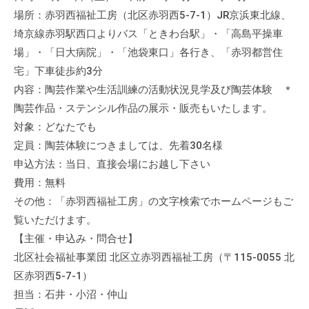
流
場所：赤羽西福祉工房（北区赤羽西5-7-1）JR京浜東北線、
の
埼京線赤羽駅西口よりバス「ときわ台駅」・「高島平操車
場
場」・「日大病院」・「池袋東口」各行き、「赤羽都営住
で
宅」下車徒歩約3分
す
内容：陶芸作業や生活訓練の活動状況見学及び陶芸体験 ＊
。
陶芸作品・ステンシル作品の展示・販売もいたします。
様
対象：どなたでも
々
定員：陶芸体験につきましては、先着30名様
な
申込方法：当日、直接会場にお越し下さい
催
し
費用：無料
・
その他：「赤羽西福祉工房」の文字検索でホームページもご
講
覧いただけます。
座
【主催・申込み・問合せ】
の
北区社会福祉事業団 北区立赤羽西福祉工房（〒115-0055 北
開
区赤羽西5-7-1）
催
担当：石井・小沼・仲山
、