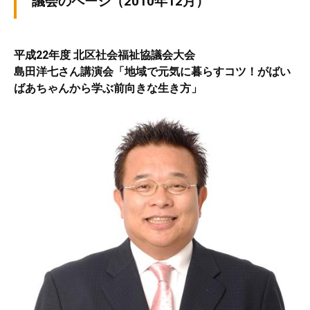
議会のページ（2010年12月）
ぷ
-
ぷ
ら
a
ら
ざ
d
ざ
平成22年度 北区社会福祉協議会大会
」
m
島田洋七さん講演会「地域で元気に暮らすコツ！がばい
は
i
ばあちゃんから学ぶ前向きな生き方」
、
n
N
P
O
・
ボ
ラ
ン
テ
ィ
ア
活
動