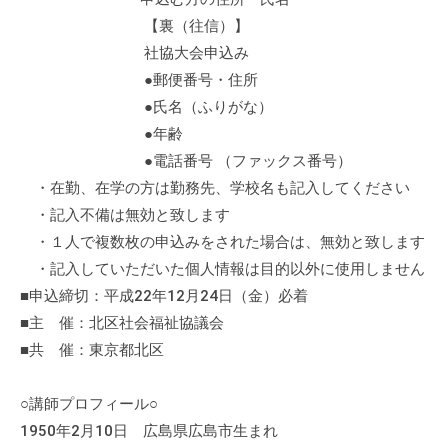
会
【裏（往信）】
場
社協大会申込み
や
●郵便番号・住所
機
●氏名（ふりがな）
材
●年齢
の
●電話番号 （ファックス番号）
貸
・在勤、在学の方は勤務先、学校名も記入してください
出
・記入不備は無効と致します
な
ど
・１人で複数枚の申込みをされた場合は、無効と致します
の
・記入していただいた個人情報は目的以外に使用しません
事
■申込締切：平成22年12月24日（金）必着
業
■主 催：北区社会福祉協議会
を
■共 催：東京都北区
お
こ
○講師プロフィール○
な
1950年2月10日 広島県広島市生まれ
っ