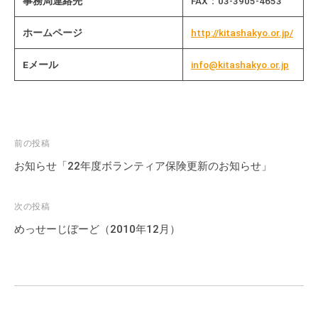
事務局連絡先
FAX：03-3905-4653
ホームページ
http://kitashakyo.or.jp/
Eメール
info@kitashakyo.or.jp
投
前の投稿
稿
お知らせ「22年度ボランティア保険更新のお知らせ」
ナ
ビ
次の投稿
ゲ
めっせーじぼーど（2010年12月）
ー
シ
ョ
ン