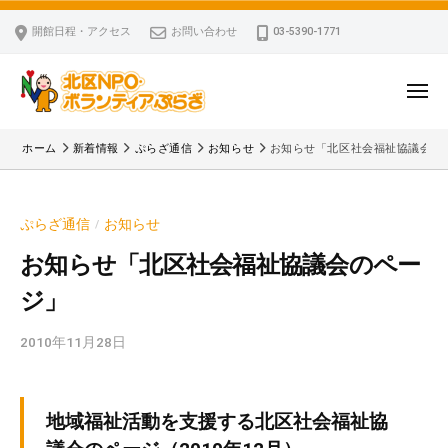
ー
コ
区
開館日程・アクセス
お問い合わせ
03-5390-1771
N
ン
P
テ
O
ン
メ
・
ニ
ツ
北
ュ
ボ
「
へ
ー
ホーム
新着情報
ぷらざ通信
お知らせ
お知らせ「北区社会福祉協議会の
ラ
区
北
ス
ン
区
N
キ
テ
N
P
ぷらざ通信
お知らせ
/
ッ
ィ
P
O
ア
プ
O
お知らせ「北区社会福祉協議会のペー
・
ぷ
・
ジ」
ボ
ら
ボ
ざ
ラ
ラ
2010年11月28日
b
ン
ン
y
テ
テ
k
ィ
ィ
v
地域福祉活動を支援する北区社会福祉協
ア
ア
p