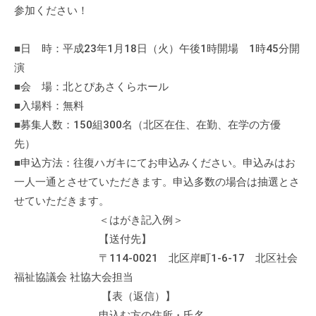
流
参加ください！
の
場
■日 時：平成23年1月18日（火）午後1時開場 1時45分開
で
演
す
■会 場：北とぴあさくらホール
。
■入場料：無料
様
■募集人数：150組300名（北区在住、在勤、在学の方優
々
先）
な
■申込方法：往復ハガキにてお申込みください。申込みはお
催
一人一通とさせていただきます。申込多数の場合は抽選とさ
し
せていただきます。
・
＜はがき記入例＞
講
【送付先】
座
の
〒114-0021 北区岸町1-6-17 北区社会
開
福祉協議会 社協大会担当
催
【表（返信）】
、
申込む方の住所・氏名