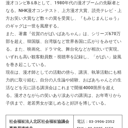
漫才コンビB＆Bとして、1980年代の漫才ブームの先駆者と
て
なる。NHK漫才コンテスト、上方漫才大賞、読売テレビ・上
い
方お笑い大賞など数々の賞を受賞し、『もみじまんじゅう』
ま
のギャグは一世を風靡する。
す
また、著書『佐賀のがばいばあちゃん』は、シリーズ670万
。
場
部を超え、韓国版、台湾版など世界各国に広がりをみせてい
所
る。また、映画化、ドラマ化、舞台化などが相次いで実現。
は
いずれも高い観客動員数・視聴率を記録し、「がばい」旋風
北
を巻き起こしている。
と
現在は、漫才師としての活動の傍ら、講演、執筆活動にも精
ぴ
力的に取り組む。自分の人生論や経験、おばあちゃんとの生
あ
活などを元に語る講演会はこれまで開催4000箇所を超え
1
る。漫才さながらの笑いあり涙ありの講演は、お年寄りから
1
子供まで、老若男女が楽しめると好評を博している。
階
で
す
社会福祉法人北区社会福祉協議会
電話：03-3906-2352
。