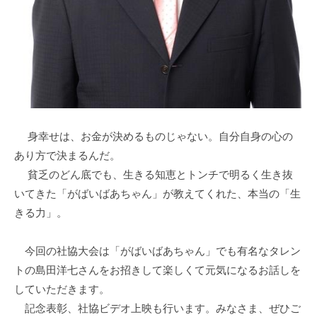
の
支
援
や
、
活
動
に
身幸せは、お金が決めるものじゃない。自分自身の心の
関
あり方で決まるんだ。
す
貧乏のどん底でも、生きる知恵とトンチで明るく生き抜
る
いてきた「がばいばあちゃん」が教えてくれた、本当の「生
総
きる力」。
合
的
今回の社協大会は「がばいばあちゃん」でも有名なタレン
な
トの島田洋七さんをお招きして楽しくて元気になるお話しを
情
していただきます。
報
記念表彰、社協ビデオ上映も行います。みなさま、ぜひご
交