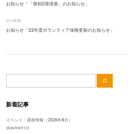
稿
お知らせ「「第5回環境展」のお知らせ」
流
ナ
の
場
ビ
次の投稿
で
ゲ
お知らせ「22年度ボランティア保険更新のお知らせ」
す
ー
。
シ
様
ョ
々
ン
な
催
サ
し
イ
・
ト
講
内
座
新着記事
検
の
索
開
イベント・講座情報（2026年8月）
催
2026年8月1日
、