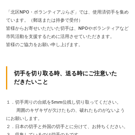
ぷ
-
ぷ
ら
a
「北区NPO・ボランティアぷらざ」では、使用済切手を集め
ら
ざ
d
ています。（郵送または持参で受付）
ざ
」
m
皆様からお寄せいただいた切手は、NPOやボランティアなど
は
i
市民活動を支援するために活用させていただきます。
、
n
皆様のご協力をお願い申し上げます。
N
P
O
・
切手を切り取る時、送る時にご注意いた
ボ
だきたいこと
ラ
ン
テ
１．切手周りの台紙を5mm位残し切り取ってください。
ィ
周囲のキザキザが欠けたもの、破れたものがないよう
ア
にお願いします。
活
２．日本の切手と外国の切手とに分けて、お持ちください。
動
３．収集しているのは切手のみです。