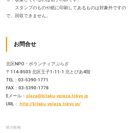
の
スタンプのものや紙に印刷してあるものは対象外ですの
支
で、回収できません。
援
や
、
活
お問合せ
動
に
関
北区NPO・ボランティアぷらざ
す
〒114-8503 北区王子1-11-1 北とぴあ4階
る
TEL：03-5390-1771
総
FAX：03-5390-1778
合
Eメール：
plaza@kitaku-vplaza.tokyo.jp
的
URL：
http://kitaku-vplaza.tokyo.jp/
な
情
報
投
前の投稿
交