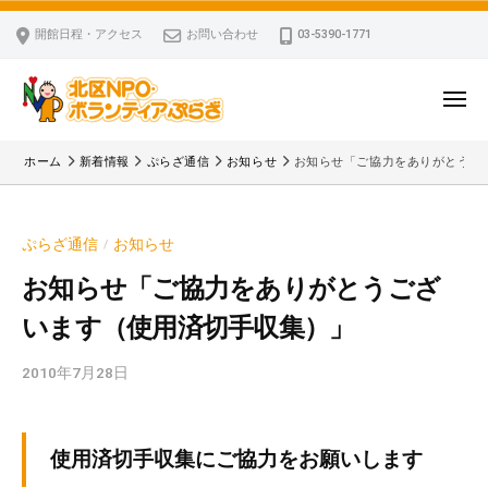
ー
コ
区
開館日程・アクセス
お問い合わせ
03-5390-1771
N
ン
P
テ
O
ン
メ
・
ニ
ツ
北
ュ
ボ
「
へ
ー
ホーム
新着情報
ぷらざ通信
お知らせ
お知らせ「ご協力をありがとうご
ラ
区
北
ス
ン
区
N
キ
テ
N
P
ぷらざ通信
お知らせ
/
ッ
ィ
P
O
ア
プ
O
お知らせ「ご協力をありがとうござ
・
ぷ
・
います（使用済切手収集）」
ボ
ら
ボ
ざ
ラ
ラ
2010年7月28日
b
ン
ン
y
テ
テ
k
ィ
ィ
v
使用済切手収集にご協力をお願いします
ア
ア
p