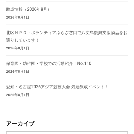
会
助成情報（2026年8月）
場
2026年8月1日
や
機
北区ＮＰＯ・ボランティアぷらざ窓口で八丈島復興支援物品をお
材
譲りしています！
の
2026年8月1日
貸
出
保育園・幼稚園・学校での活動紹介！No.110
な
ど
2026年8月1日
の
事
愛知・名古屋2026アジア競技大会 気運醸成イベント！
業
2026年8月1日
を
お
こ
アーカイブ
な
っ