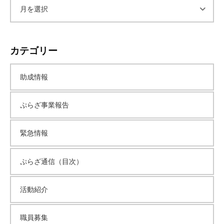
て
ア
い
ま
ー
す
カテゴリー
。
カ
場
助成情報
所
イ
は
ぷらざ事業報告
北
ブ
と
緊急情報
ぴ
あ
1
ぷらざ通信（目次）
1
階
活動紹介
で
す
職員募集
。