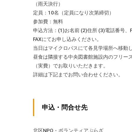
（雨天決行）
テ
ィ
定員：10名（定員になり次第締切）
ア
参加費：無料
活
申込方法：(1)お名前 (2)住所 (3)電話番
動
FAXにてお申し込みください。
の
当日はマイクロバスにて各見学場所へ移動
支
昼食は隣接する中央図書館施設内のフリー
援
（実費）でお取りいただきます。
や
詳細は下記までお問い合わせください。
、
活
動
申込・問合せ先
に
関
す
北区NPO・ボランティアぷらざ