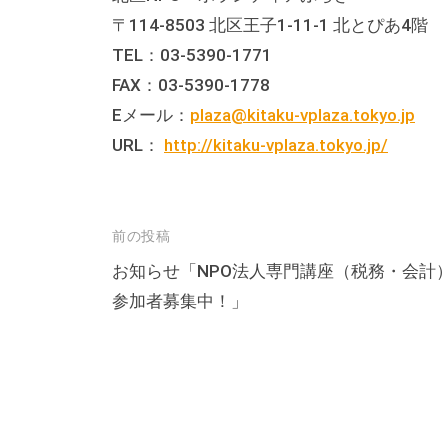
る
〒114-8503 北区王子1-11-1 北とぴあ4階
総
TEL：03-5390-1771
合
FAX：03-5390-1778
的
Eメール：
plaza@kitaku-vplaza.tokyo.jp
な
URL：
http://kitaku-vplaza.tokyo.jp/
情
報
交
流
投
前の投稿
の
稿
お知らせ「NPO法人専門講座（税務・会計
場
参加者募集中！」
ナ
で
ビ
す
ゲ
。
ー
様
シ
々