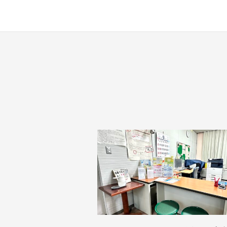
す
。
場
所
は
北
と
ぴ
あ
1
1
階
で
す
。