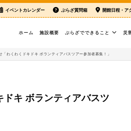
イベントカレンダー
ぷらざ質問箱
開館日程・ア
ホーム
施設概要
ぷらざでできること
災
せ「わくわくドキドキ ボランティアバスツアー参加者募集！」
キドキ ボランティアバスツ