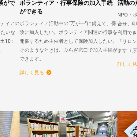
談がで
ボランティア・行事保険の加入手続
活動の
ができる
NPO・
ティアの
ボランティア活動中の“万が一”に備えて、保
合せ、印
りたいな
険に加入したい。ボランティア関連の行事を
利用でき
土10：
開催するため主催者として保険加入したい。
「サロン
）。
そのようなときは、ぷらざ窓口で加入手続が
ます（原
できます。
詳しく見
詳しく見る