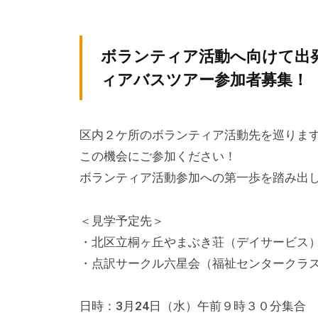
テ
y
ィ
ィ
k
ア
v
ア
ボランティア活動へ向けて出
ぷ
p
ぷ
ィアバスツアー参加者募集！
ら
-
ら
ざ
a
ざ
」
d
区内２ケ所のボランティア活動先を巡りま
は
m
この機会にご参加ください！
i
、
ボランティア活動参加への第一歩を踏み出
n
N
P
＜見学予定先＞
O
・北区立桐ヶ丘やまぶき荘（デイサービス
・
・点訳サークル六星会（福祉センタークラ
ボ
ラ
日時：3月24日（水）午前９時３０分集合
ン