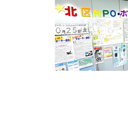
の
貸
出
な
ど
の
事
業
を
お
こ
な
っ
て
い
ま