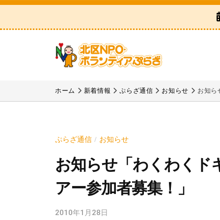
区
コ
N
ン
P
テ
O
ン
・
ツ
ボ
北
「
へ
ラ
区
北
ホーム
新着情報
ぷらざ通信
お知らせ
お知ら
ス
ン
区
N
テ
キ
N
P
ィ
ッ
P
ア
O
プ
ぷらざ通信
お知らせ
/
O
ぷ
・
お知らせ「わくわくド
・
ら
ボ
ボ
ざ
アー参加者募集！」
ラ
ラ
ン
ン
2010年1月28日
b
テ