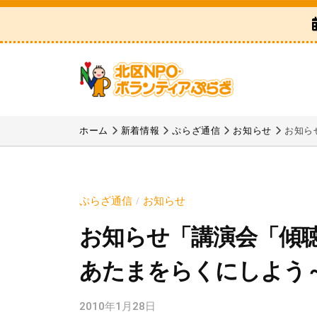
区
コ
N
ン
P
テ
O
ン
・
ツ
ボ
北
「
へ
ラ
区
北
ホーム
新着情報
ぷらざ通信
お知らせ
お知ら
ス
ン
区
N
テ
キ
N
P
ィ
ッ
P
ア
O
プ
ぷらざ通信
お知らせ
/
O
ぷ
・
お知らせ「講演会「傾
・
ら
ボ
ボ
ざ
あたまをらくにしよう
ラ
ラ
ン
ン
2010年1月28日
b
テ