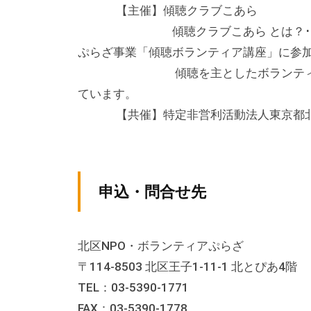
る
【主催】傾聴クラブこあら
総
傾聴クラブこあら とは？･･･傾聴
合
ぷらざ事業「傾聴ボランティア講座」に参
的
傾聴を主としたボランティアによ
な
ています。
情
【共催】特定非営利活動法人東京都北
報
交
流
の
申込・問合せ先
場
で
す
北区NPO・ボランティアぷらざ
。
〒114-8503 北区王子1-11-1 北とぴあ4階
様
TEL：03-5390-1771
々
FAX：03-5390-1778