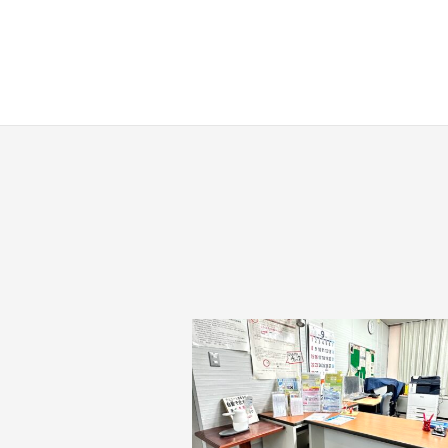
す
。
場
所
は
北
と
ぴ
あ
1
1
階
で
す
。