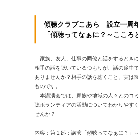
テ
y
ィ
ィ
k
ア
v
ア
傾聴クラブこあら 設立一周
ぷ
p
ぷ
「傾聴ってなぁに？～ここ
ら
-
ら
ざ
a
ざ
」
d
家族、友人、仕事の同僚と話をするときに
は
m
相手の話を聴いているつもりが、話の途中
i
、
ありませんか？相手の話を聴くこと、実は
n
N
ものです。
P
本講演会では、家族や地域の人々とのコミ
O
聴ボランティアの活動についてわかりやす
・
せんか？
ボ
ラ
内容：第１部：講演「傾聴ってなぁに？」
ン