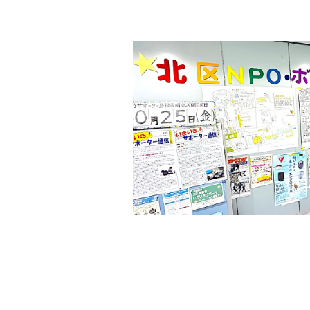
の
貸
出
な
ど
の
事
業
を
お
こ
な
っ
て
い
ま