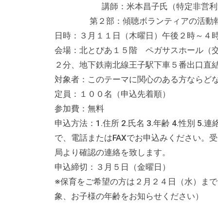
講師：米本昌子氏（特定非営利活動
テ
第２部：傾聴ボランティアの活動報告
ィ
ア
日時：３月１１日（木曜日）午後２時～４
活
会場：北とぴあ１５階 ペガサスホール（
動
２分、地下鉄南北線王子駅下車５番出口直
の
対象者：このテーマに関心のある方ならど
支
定員：１００名（申込先着順）
援
参加費：無料
や
申込方法：1.住所 2.氏名 3.年齢 4.性別
、
で、電話またはFAXでお申込みください。
活
局より確認の連絡を致します。
動
申込締切：３月５日（金曜日）
に
※保育をご希望の方は２月２４日（水）まで
関
象、お子様の年齢をお知らせください）
す