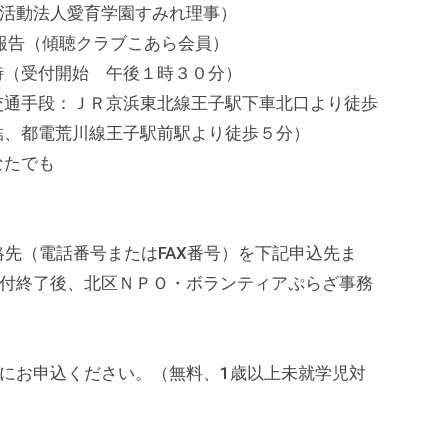
法人愛育学園すみれ理事）
（傾聴クラブこあら会員）
時（受付開始 午後１時３０分）
交通手段：ＪＲ京浜東北線王子駅下車北口より徒歩
結、都電荒川線王子駅前駅より徒歩５分）
なたでも
 5.連絡先（電話番号またはFAX番号）を下記申込先ま
受付終了後、北区ＮＰＯ・ボランティアぷらざ事務
にお申込ください。（無料、1歳以上未就学児対