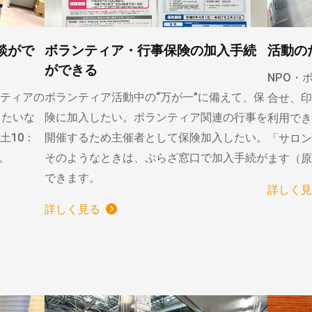
談がで
ボランティア・行事保険の加入手続
活動の
ができる
NPO・
ティアの
ボランティア活動中の“万が一”に備えて、保
合せ、印
りたいな
険に加入したい。ボランティア関連の行事を
利用でき
土10：
開催するため主催者として保険加入したい。
「サロン
）。
そのようなときは、ぷらざ窓口で加入手続が
ます（原
できます。
詳しく見
詳しく見る