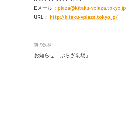
な
Eメール：
plaza@kitaku-vplaza.tokyo.jp
催
URL：
http://kitaku-vplaza.tokyo.jp/
し
・
講
投
前の投稿
座
稿
お知らせ「ぷらざ劇場」
の
ナ
開
ビ
催
、
ゲ
会
ー
場
シ
や
ョ
機
ン
材