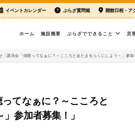
イベントカレンダー
ぷらざ質問箱
開館日程・ア
ホーム
施設概要
ぷらざでできること
災
せ「講演会「傾聴ってなぁに？～こころとあたまをらくにしよう～」参加
聴ってなぁに？～こころと
～」参加者募集！」