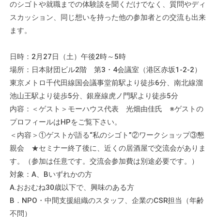
のシゴトや就職までの体験談を聞くだけでなく、質問やディ
スカッション、同じ想いを持った他の参加者との交流も出来
ます。
日時：2月27日（土）午後2時～5時
場所：日本財団ビル2階 第3・4会議室（港区赤坂1-2-2）
東京メトロ千代田線国会議事堂前駅より徒歩6分、南北線溜
池山王駅より徒歩5分、銀座線虎ノ門駅より徒歩5分
内容：＜ゲスト＞モーハウス代表 光畑由佳氏 ※ゲストの
プロフィールはHPをご覧下さい。
＜内容＞①ゲストが語る“私のシゴト”②ワークショップ③懇
親会 ★セミナー終了後に、近くの居酒屋で交流会がありま
す。（参加は任意です。交流会参加費は別途必要です。）
対象：A、Bいずれかの方
A.おおむね30歳以下で、興味のある方
B．NPO・中間支援組織のスタッフ、企業のCSR担当（年齢
不問）