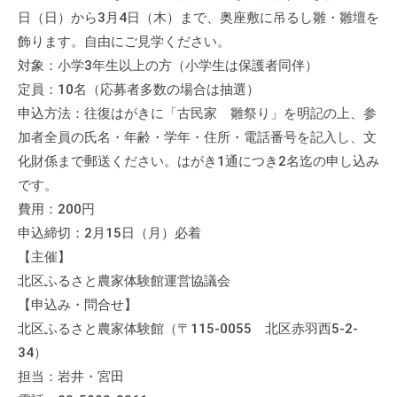
て
日（日）から3月4日（木）まで、奥座敷に吊るし雛・雛壇を
い
飾ります。自由にご見学ください。
ま
対象：小学3年生以上の方（小学生は保護者同伴）
す
定員：10名（応募者多数の場合は抽選）
。
申込方法：往復はがきに「古民家 雛祭り」を明記の上、参
場
加者全員の氏名・年齢・学年・住所・電話番号を記入し、文
所
化財係まで郵送ください。はがき1通につき2名迄の申し込み
は
です。
北
費用：200円
と
申込締切：2月15日（月）必着
ぴ
【主催】
あ
北区ふるさと農家体験館運営協議会
1
1
【申込み・問合せ】
階
北区ふるさと農家体験館（〒115-0055 北区赤羽西5-2-
で
34）
す
担当：岩井・宮田
。