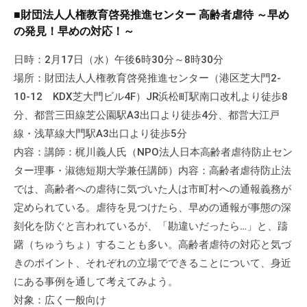
■財団法人人権教育啓発推進センター 高齢者虐待 ～早め
の発見！早めの対応！～
日時：2月17日（水）午後6時30分～8時30分
場所：財団法人人権教育啓発推進センター（港区芝大門2-
10-12 KDX芝大門ビル4F）JR浜松町駅南口改札より徒歩8
分、都営三田線芝公園駅A3出口より徒歩4分、都営大江戸
線・浅草線大門駅A3出口より徒歩5分
内容：講師：梶川義人氏（NPO法人日本高齢者虐待防止セン
ター理事・淑徳短期大学兼任講師）内容：高齢者虐待防止法
では、高齢者への虐待に気づいた人は市町村への通報義務が
定められている。虐待を見つけたら、早めの通報が事態の深
刻化を防ぐと言われているが、「勘違いだったら…」と、躊
躇（ちゅうちょ）することも多い。高齢者虐待の対応と気づ
きのポイント、それぞれの立場でできることについて、身近
にある事例を通して考えてみよう。
対象：広く一般向け