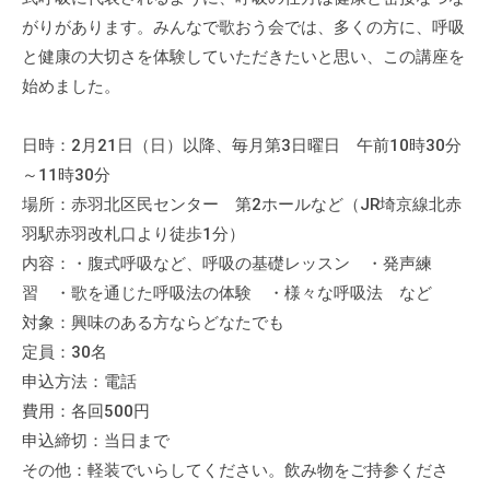
流
がりがあります。みんなで歌おう会では、多くの方に、呼吸
の
と健康の大切さを体験していただきたいと思い、この講座を
場
始めました。
で
す
日時：2月21日（日）以降、毎月第3日曜日 午前10時30分
。
～11時30分
様
場所：赤羽北区民センター 第2ホールなど（JR埼京線北赤
々
な
羽駅赤羽改札口より徒歩1分）
催
内容：・腹式呼吸など、呼吸の基礎レッスン ・発声練
し
習 ・歌を通じた呼吸法の体験 ・様々な呼吸法 など
・
対象：興味のある方ならどなたでも
講
定員：30名
座
申込方法：電話
の
費用：各回500円
開
申込締切：当日まで
催
その他：軽装でいらしてください。飲み物をご持参くださ
、