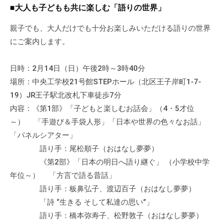
a
ぷ
■大人も子どもも共に楽しむ「語りの世界」
ぷ
d
ら
ら
m
親子でも、大人だけでも十分お楽しみいただける語りの世界
ざ
ざ
i
にご案内します。
」
n
は
、
日時：2月14日（日）午後2時～3時40分
N
場所：中央工学校21号館STEPホール（北区王子岸町1-7-
P
19）JR王子駅北改札下車徒歩7分
O
内容：《第1部》「子どもと楽しむお話会」（4・5才位
・
～） 「手遊び＆手袋人形」「日本や世界の色々なお話」
ボ
「パネルシアター」
ラ
語り手：尾松順子（おはなし夢夢）
ン
《第2部》「日本の明日へ語り継ぐ」 （小学校中学
テ
年位～） 「方言で語る昔話」
ィ
語り手：板鼻弘子、渡辺百子（おはなし夢夢）
ア
「詩 “生きる そして私達の思い”」
活
動
語り手：橋本弥寿子、松野敦子（おはなし夢夢）