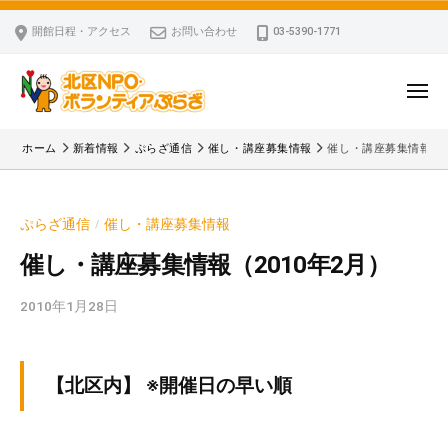
ー
コ
区
開館日程・アクセス
お問い合わせ
03-5390-1771
N
ン
P
テ
O
ン
メ
・
ニ
ツ
北
ュ
ボ
「
へ
ー
ホーム
新着情報
ぷらざ通信
催し・講座募集情報
催し・講座募集情報（2
ラ
区
北
ス
ン
区
N
キ
テ
N
P
ぷらざ通信
催し・講座募集情報
/
ッ
ィ
P
O
ア
プ
O
催し・講座募集情報（2010年2月）
・
ぷ
・
ボ
ら
2010年1月28日
b
ボ
ざ
ラ
y
ラ
ン
k
ン
v
テ
テ
【北区内】 ※開催日の早い順
p
ィ
ィ
-
ア
ア