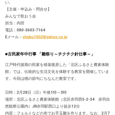
い。
会
【主催・申込み・問合せ】
場
みんなで歌おう会
や
担当：内田
機
材
電話：080-3603-7164
の
Eメール：
chebu1002@yahoo.co.jp
貸
出
■古民家年中行事 「雛祭り～チクチク針仕事～」
な
ど
江戸時代後期の民家を移築復原した「北区ふるさと農家体験
の
館」では、伝統的な生活文化を体験する教室を開催していま
事
す。今回は桃の節句にちなんだ教室です。
業
を
日時：2月28日（日）午後1時～3時
お
場所：北区ふるさと農家体験館（北区赤羽西5-2-34 赤羽自
こ
然観察公園内）JR赤羽駅西口より徒歩12分
な
っ
内容：フェルトなどの布でお手玉雛を作ります。なお、2月7