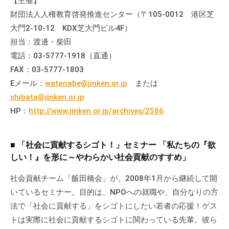
【主催】
財団法人人権教育啓発推進センター（〒105-0012 港区芝
大門2-10-12 KDX芝大門ビル4F）
担当：渡邊・柴田
電話：03-5777-1918（直通）
FAX：03-5777-1803
Eメール：
watanabe@jinken.or.jp
または
shibata@jinken.or.jp
HP：
http://www.jinken.or.jp/archives/2586
■ 「社会に貢献するシゴト！」セミナー 「私たちの『欲
しい！』を形に～やわらかい社会貢献のすすめ」
社会貢献チーム「飯田橋会」が、2008年1月から継続して開
いているセミナー。目的は、NPOへの就職や、自分なりの方
法で「社会に貢献する」をシゴトにしたい若者の応援！ゲス
トは実際に社会に貢献するシゴトに関わっている先輩。彼ら