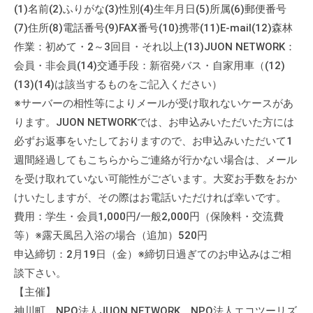
(1)名前(2)ふりがな(3)性別(4)生年月日(5)所属(6)郵便番号
(7)住所(8)電話番号(9)FAX番号(10)携帯(11)E-mail(12)森林
作業：初めて・2～3回目・それ以上(13)JUON NETWORK：
会員・非会員(14)交通手段：新宿発バス・自家用車（(12)
(13)(14)は該当するものをご記入ください）
※サーバーの相性等によりメールが受け取れないケースがあ
ります。JUON NETWORKでは、お申込みいただいた方には
必ずお返事をいたしておりますので、お申込みいただいて1
週間経過してもこちらからご連絡が行かない場合は、メール
を受け取れていない可能性がございます。大変お手数をおか
けいたしますが、その際はお電話いただければ幸いです。
費用：学生・会員1,000円/一般2,000円（保険料・交流費
等）※露天風呂入浴の場合（追加）520円
申込締切：2月19日（金）※締切日過ぎてのお申込みはご相
談下さい。
【主催】
神川町、NPO法人JUON NETWORK、NPO法人エコツーリズ