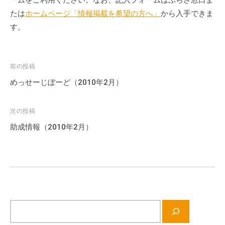
たは
ホームページ「情報掲載を希望の方へ」
から入手できま
す。
投
前の投稿
稿
めっせーじぼーど（2010年2月）
ナ
ビ
次の投稿
ゲ
助成情報（2010年2月）
ー
シ
ョ
ン
サ
イ