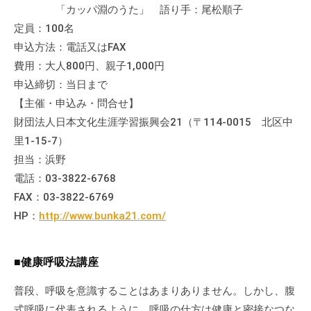
の
「カッパ淵のうた」 語り手：尾松順子
支
定員：100名
援
申込方法：電話又はFAX
や
費用：大人800円、親子1,000円
、
申込締切：当日まで
活
【主催・申込み・問合せ】
動
財団法人日本文化生涯学習振興会21（〒114-0015 北区中
に
里1-15-7）
関
担当：浜野
す
電話：03-3822-6768
る
FAX：03-3822-6769
総
HP：
http://www.bunka21.com/
合
的
な
■健康呼吸法講座
情
報
普段、呼吸を意識することはあまりありません。しかし、腹
交
式呼吸に代表されるように、呼吸の仕方は健康と密接なつな