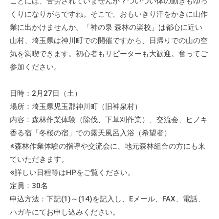
ことには、苦労されていませんか？ついつい体の動きもゆっ
くりになりがちですね。そこで、おもいきり汗をかきに山作
業に出かけませんか。「神の泉 森林の楽校」は都心に近い
山村、埼玉県は神川町での開催ですから、日帰りでの山の空
気を満喫できます。初心者もリピーターも大歓迎。奮ってご
参加ください。
日時：2月27日（土）
場所：埼玉県児玉郡神川町（旧神泉村）
内容：森林作業体験（除伐、下草刈作業）、交流会、ヒノキ
香る宿「冬桜の宿」での露天風呂入浴（希望者）
※森林作業体験の指導や交流会に、地元森林組合の方にも来
ていただきます。
※詳しい日程等はHPをご覧ください。
定員：30名
申込方法：下記(1)～(14)を記入し、Eメール、FAX、電話、
ハガキにてお申し込みください。