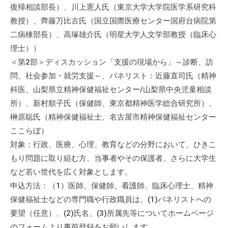
復帰相談部長）、川上憲人氏（東京大学大学院医学系研究科
教授）、齊藤万比古氏（国立国際医療センター国府台病院第
二病棟部長）、高塚雄介氏（明星大学人文学部教授（臨床心
理士））
＜第2部＞ディスカッション「支援の現場から」～診断、訪
問、社会参加・就労支援～、パネリスト：近藤直司氏（精神
科医、山梨県立精神保健福祉センター/山梨県中央児童相談
所）、新村順子氏（保健師、東京都精神医学総合研究所）、
榊原聡氏（精神保健福祉士、名古屋市精神保健福祉センター
ここらぼ）
対象：行政、医療、心理、教育などの分野において、ひきこ
もり問題に取り組む方、当事者やその保護者、さらに大学生
など若い世代を広く対象とします。
申込方法：（1）医師、保健師、看護師、臨床心理士、精神
保健福祉士などの専門職や行政職員は、(1)パネリストへの
要望（任意）、(2)氏名、(3)所属先等についてホームページ
のフォームより事前登録をお願いします。