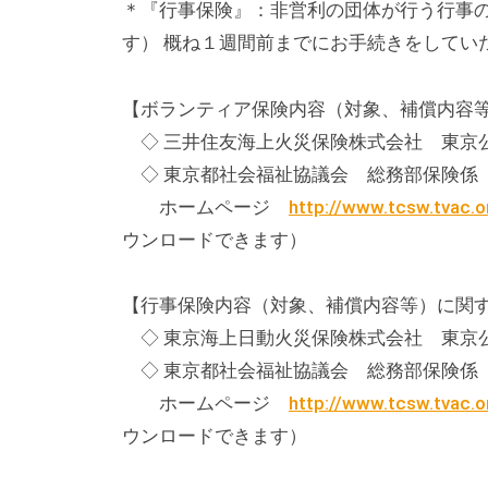
＊『行事保険』：非営利の団体が行う行事
テ
す） 概ね１週間前までにお手続きをしてい
ィ
ア
【ボランティア保険内容（対象、補償内容
活
◇ 三井住友海上火災保険株式会社 東京公務開発
動
の
◇ 東京都社会福祉協議会 総務部保険係 TEL: 03(
支
ホームページ
http://www.tcsw.tvac.or
援
ウンロードできます）
や
、
【行事保険内容（対象、補償内容等）に関
活
◇ 東京海上日動火災保険株式会社 東京公務部 T
動
◇ 東京都社会福祉協議会 総務部保険係 TEL: 03(
に
ホームページ
http://www.tcsw.tvac.or
関
ウンロードできます）
す