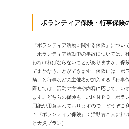
テ
y
ィ
ィ
k
ア
v
ア
ボランティア保険・行事保険
ぷ
p
ぷ
ら
-
ら
ざ
a
『ボランティア活動に関する保険』につ
ざ
」
d
ボランティア活動中の事故については、社
は
m
わなければならないことがありますが、保
i
、
でまかなうことができます。保険には、ボ
n
N
険」と行事などの主催者が加入する「行事
P
際しては、活動の方法や内容に応じて、い
O
ます。どちらの保険も「北区ＮＰＯ・ボラ
・
用紙が用意されておりますので、どうぞご
ボ
＊『ボランティア保険』：活動者本人に掛ける
ラ
と天災プラン）
ン