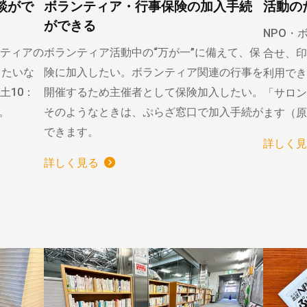
談がで
ボランティア・行事保険の加入手続
活動の
ができる
NPO・
ティアの
ボランティア活動中の“万が一”に備えて、保
合せ、印
りたいな
険に加入したい。ボランティア関連の行事を
利用でき
土10：
開催するため主催者として保険加入したい。
「サロン
）。
そのようなときは、ぷらざ窓口で加入手続が
ます（原
できます。
詳しく見
詳しく見る