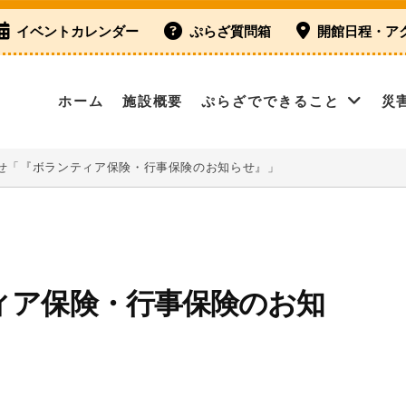
イベントカレンダー
ぷらざ質問箱
開館日程・ア
ホーム
施設概要
ぷらざでできること
災
せ「『ボランティア保険・行事保険のお知らせ』」
ィア保険・行事保険のお知