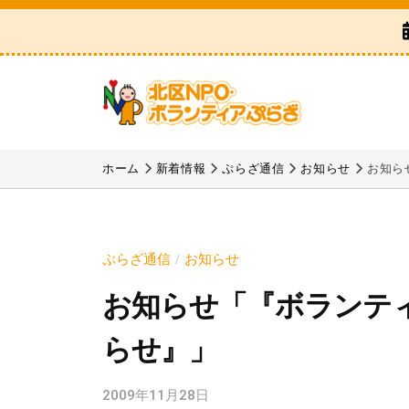
区
コ
N
ン
P
テ
O
ン
・
ツ
ボ
北
「
へ
ラ
区
北
ホーム
新着情報
ぷらざ通信
お知らせ
お知ら
ス
ン
区
N
テ
キ
N
P
ィ
ッ
P
ア
O
プ
ぷらざ通信
お知らせ
/
O
ぷ
・
お知らせ「『ボランテ
・
ら
ボ
ボ
ざ
らせ』」
ラ
ラ
ン
ン
2009年11月28日
b
テ