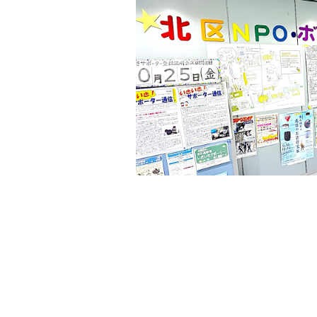
の
貸
出
な
ど
の
事
業
を
お
こ
な
っ
て
い
ま