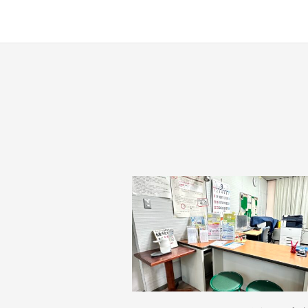
す
。
場
所
は
北
と
ぴ
あ
1
1
階
で
す
。