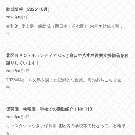
助成情報（2026年8月）
2026年8月1日
令和8年度上期一般助成（西日本・首都圏） 内容▼助成金額：
半...
北区ＮＰＯ・ボランティアぷらざ窓口で八丈島復興支援物品をお
譲りしています！
2026年8月1日
2025年秋、八丈島を襲った記録的な台風。島のあちこちで被
害...
保育園・幼稚園・学校での活動紹介！No.110
2026年8月1日
キッズタウンうきま保育園 北区内の学校等で行なっている地域
交...