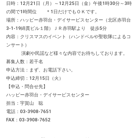
日時：12月21日（月）～12月25日（金）午後1時30分～3時
て
の間で1時間位 ＊1日だけでもＯＫです。
い
場所：ハッピー赤羽台・デイサービスセンター（北区赤羽台
ま
3-1-19綿貫ビル１階）ＪＲ赤羽駅より 徒歩5分
す
。
内容：クリスマスのイベント（ハンドベルや聖歌隊によるコ
場
ンサート）
所
演劇や民謡など様々な内容でお待ちしております。
は
募集人数：若干名
北
申込方法：まず、お電話下さい。
と
申込締切：12月15日（火）
ぴ
【申込・問合せ先】
あ
ハッピー赤羽台・デイサービスセンター
1
担当：宇賀山 聡
1
電話：03-3908-7651
階
FAX：03-3908-7652
で
す
。