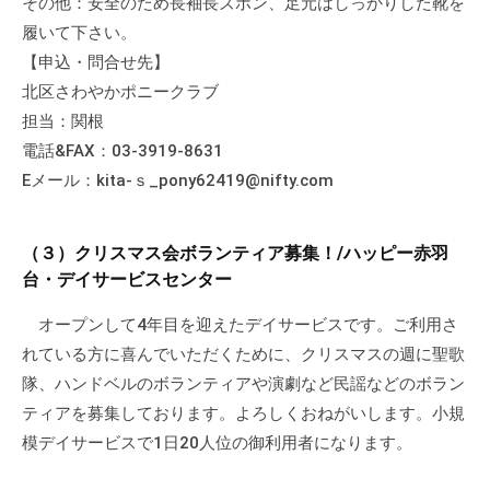
その他：安全のため長袖長ズボン、足元はしっかりした靴を
会
履いて下さい。
場
【申込・問合せ先】
や
北区さわやかポニークラブ
機
担当：関根
材
電話&FAX：03-3919-8631
の
Eメール：kita-ｓ_pony62419@nifty.com
貸
出
な
（３）クリスマス会ボランティア募集！/ハッピー赤羽
ど
台・デイサービスセンター
の
事
オープンして4年目を迎えたデイサービスです。ご利用さ
業
れている方に喜んでいただくために、クリスマスの週に聖歌
を
隊、ハンドベルのボランティアや演劇など民謡などのボラン
お
ティアを募集しております。よろしくおねがいします。小規
こ
模デイサービスで1日20人位の御利用者になります。
な
っ