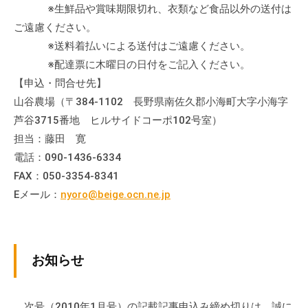
※生鮮品や賞味期限切れ、衣類など食品以外の送付は
ご遠慮ください。
※送料着払いによる送付はご遠慮ください。
※配達票に木曜日の日付をご記入ください。
【申込・問合せ先】
山谷農場（〒384-1102 長野県南佐久郡小海町大字小海字
芦谷3715番地 ヒルサイドコーポ102号室）
担当：藤田 寛
電話：090-1436-6334
FAX：050-3354-8341
Eメール：
nyoro@beige.ocn.ne.jp
お知らせ
次号（2010年1月号）の記載記事申込み締め切りは、誠に