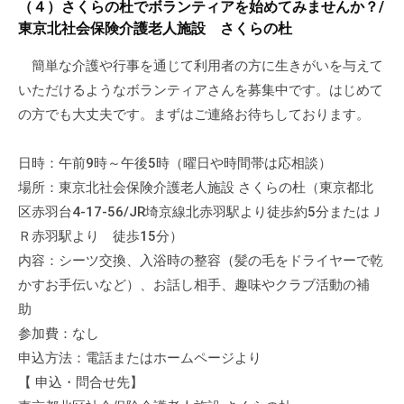
（４）さくらの杜でボランティアを始めてみませんか？/
東京北社会保険介護老人施設 さくらの杜
簡単な介護や行事を通じて利用者の方に生きがいを与えて
いただけるようなボランティアさんを募集中です。はじめて
の方でも大丈夫です。まずはご連絡お待ちしております。
日時：午前9時～午後5時（曜日や時間帯は応相談）
場所：東京北社会保険介護老人施設 さくらの杜（東京都北
区赤羽台4-17-56/JR埼京線北赤羽駅より徒歩約5分またはＪ
Ｒ赤羽駅より 徒歩15分）
内容：シーツ交換、入浴時の整容（髪の毛をドライヤーで乾
かすお手伝いなど）、お話し相手、趣味やクラブ活動の補
助
参加費：なし
申込方法：電話またはホームページより
【 申込・問合せ先】