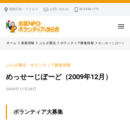
ー
コ
区
開館日程・アクセス
お問い合わせ
03-5390-1771
N
ン
P
テ
O
ン
メ
・
ニ
ツ
北
ュ
ボ
「
へ
ー
ホーム
新着情報
ぷらざ通信
ボランティア募集情報
めっせーじぼーど（20
ラ
区
北
ス
ン
区
N
キ
テ
N
P
ぷらざ通信
ボランティア募集情報
/
ッ
ィ
P
O
ア
プ
O
めっせーじぼーど（2009年12月）
・
ぷ
・
ボ
ら
2009年11月28日
b
ボ
ざ
ラ
y
ラ
ン
k
ン
v
テ
テ
ボランティア大募集
p
ィ
ィ
-
ア
ア