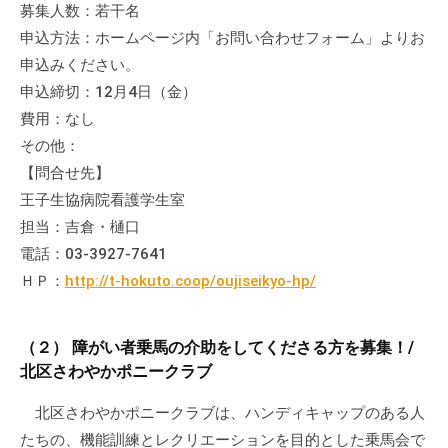
募集人数：若干名
の
支
申込方法：ホームページ内「お問い合わせフォーム」よりお
援
申込みください。
や
申込締切：12月4日（金）
、
費用：なし
活
その他：
動
【問合せ先】
に
王子生協病院看護学生室
関
担当：吉倉・樋口
す
電話：03-3927-7641
る
ＨＰ：
http://t-hokuto.coop/oujiseikyo-hp/
総
合
的
（２） 障がい者乗馬の介助をしてくださる方を募集！/
な
北区さわやかポニークラブ
情
報
北区さわやかポニークラブは、ハンディキャップのある人
交
たちの、機能訓練とレクリエーションを目的とした乗馬会で