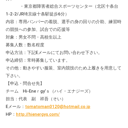
・東京都障害者総合スポーツセンター（北区十条台
1-2-2/JR埼京線十条駅徒歩6分）
内容：専用バンパーの着脱、選手の身の回りの介助、練習時
の競技への参加、試合での応援等
対象：男女不問・高校生以上
募集人数：数名程度
申込方法：下記Eメールにてお問い合わせ下さい。
申込締切：常時募集しています。
その他：動きやすい服装、室内競技のため上履きを用意して
下さい。
【申込・問合せ先】
チーム Hi-Eneｒgy’ｓ（ハイ・エナジーズ）
担当：代表 副 祥吾（そい）
Eメール：
tomatoman0120@hotmail.co.jp
HP：
http://hienergys.com/