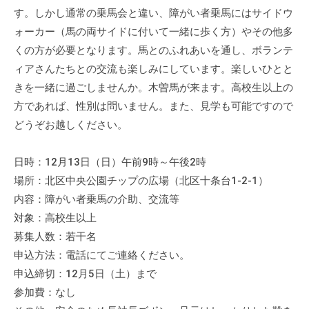
流
す。しかし通常の乗馬会と違い、障がい者乗馬にはサイドウ
の
ォーカー（馬の両サイドに付いて一緒に歩く方）やその他多
場
くの方が必要となります。馬とのふれあいを通し、ボランテ
で
ィアさんたちとの交流も楽しみにしています。楽しいひとと
す
きを一緒に過ごしませんか。木曽馬が来ます。高校生以上の
。
方であれば、性別は問いません。また、見学も可能ですので
様
どうぞお越しください。
々
な
日時：12月13日（日）午前9時～午後2時
催
場所：北区中央公園チップの広場（北区十条台1-2-1）
し
・
内容：障がい者乗馬の介助、交流等
講
対象：高校生以上
座
募集人数：若干名
の
申込方法：電話にてご連絡ください。
開
申込締切：12月5日（土）まで
催
参加費：なし
、