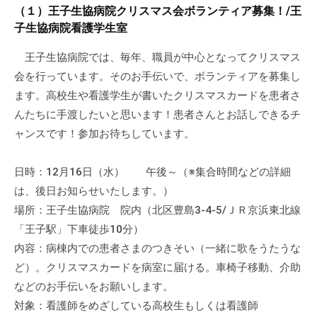
a
ぷ
（１）王子生協病院クリスマス会ボランティア募集！/王
ぷ
d
ら
子生協病院看護学生室
ら
m
ざ
ざ
i
王子生協病院では、毎年、職員が中心となってクリスマス
」
n
会を行っています。そのお手伝いで、ボランティアを募集し
は
、
ます。高校生や看護学生が書いたクリスマスカードを患者さ
N
んたちに手渡したいと思います！患者さんとお話しできるチ
P
ャンスです！参加お待ちしています。
O
・
日時：12月16日（水） 午後～（※集合時間などの詳細
ボ
は、後日お知らせいたします。）
ラ
場所：王子生協病院 院内（北区豊島3-4-5/ＪＲ京浜東北線
ン
「王子駅」下車徒歩10分）
テ
内容：病棟内での患者さまのつきそい（一緒に歌をうたうな
ィ
ど）。クリスマスカードを病室に届ける。車椅子移動、介助
ア
などのお手伝いをお願いします。
活
対象：看護師をめざしている高校生もしくは看護師
動