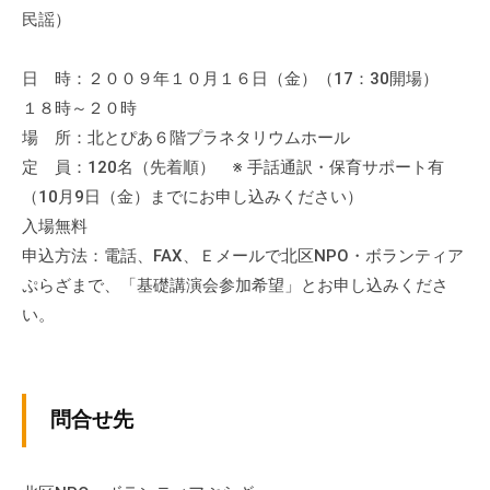
流
民謡）
の
場
日 時：２００９年１０月１６日（金）（17：30開場）
で
１８時～２０時
す
場 所：北とぴあ６階プラネタリウムホール
。
定 員：120名（先着順） ※ 手話通訳・保育サポート有
様
（10月9日（金）までにお申し込みください）
々
入場無料
な
申込方法：電話、FAX、Ｅメールで北区NPO・ボランティア
催
ぷらざまで、「基礎講演会参加希望」とお申し込みくださ
し
い。
・
講
座
の
問合せ先
開
催
、