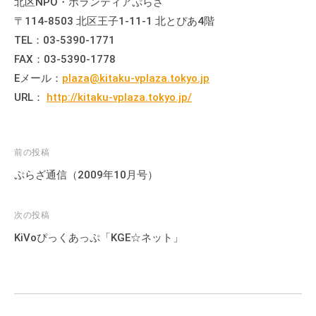
北区NPO・ボランティアぷらざ
会
〒114-8503 北区王子1-11-1 北とぴあ4階
場
TEL：03-5390-1771
や
FAX：03-5390-1778
機
Eメール：
plaza@kitaku-vplaza.tokyo.jp
材
URL：
http://kitaku-vplaza.tokyo.jp/
の
貸
出
な
投
前の投稿
ど
稿
ぷらざ通信（2009年10月号）
の
ナ
事
ビ
次の投稿
業
ゲ
KiVoぴっくあっぷ「KGE☆ネット」
を
ー
お
シ
こ
ョ
な
ン
っ