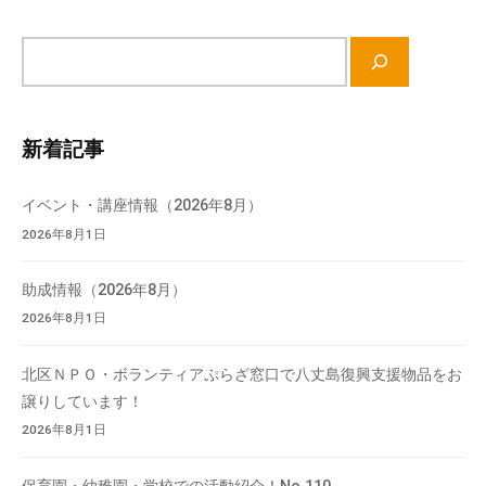
て
い
サ
ま
イ
す
ト
。
内
新着記事
場
検
所
索
イベント・講座情報（2026年8月）
は
2026年8月1日
北
と
ぴ
助成情報（2026年8月）
あ
2026年8月1日
1
1
北区ＮＰＯ・ボランティアぷらざ窓口で八丈島復興支援物品をお
階
譲りしています！
で
2026年8月1日
す
。
保育園・幼稚園・学校での活動紹介！No.110