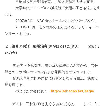
早稲田大学法学部卒業。上智大学法科大学院在学。
の
大学時代にモンゴルの孤児院「太陽の子ども達」と出
支
会う。
援
や
2007年9月、NGOゆいまーるハミングバーズ設立。
、
2008年11月、モンゴルの孤児によるチャリティーコ
活
ンサートを行う。
動
に
２．演奏とお話 嵯峨治彦(さがはるひこ)さん （のどう
関
たの会）
す
る
馬頭琴・喉歌奏者。モンゴル伝統曲の演奏から、異分
総
野とのコラボレーションおよび即興的セッションまで、
合
伝統と革新の間を柔軟に行き来しながら幅広い演奏活
的
動を続ける。
な
のどうたの会代表：
http://tarbagan.net/saga/
情
報
交
ゲスト 三枝彩子(さえぐさあやこ)さん （モンゴル