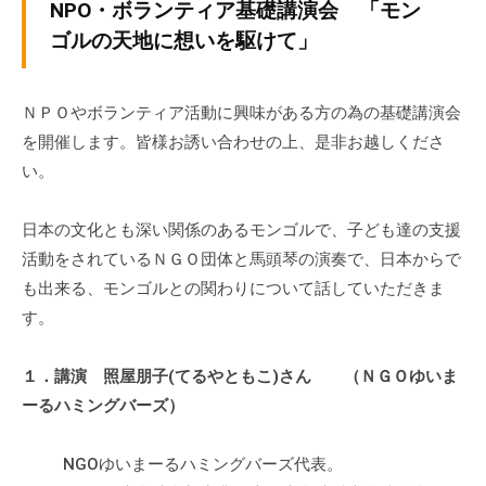
v
NPO・ボランティア基礎講演会 「モン
ぷ
ぷ
p
ら
ゴルの天地に想いを駆けて」
ら
-
ざ
ざ
a
」
d
ＮＰＯやボランティア活動に興味がある方の為の基礎講演会
は
m
を開催します。皆様お誘い合わせの上、是非お越しくださ
、
i
い。
N
n
P
O
日本の文化とも深い関係のあるモンゴルで、子ども達の支援
・
活動をされているＮＧＯ団体と馬頭琴の演奏で、日本からで
ボ
も出来る、モンゴルとの関わりについて話していただきま
ラ
す。
ン
テ
１．講演 照屋朋子(てるやともこ)さん （ＮＧＯゆいま
ィ
ーるハミングバーズ）
ア
活
NGOゆいまーるハミングバーズ代表。
動