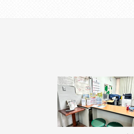
す
。
場
所
は
北
と
ぴ
あ
1
1
階
で
す
。