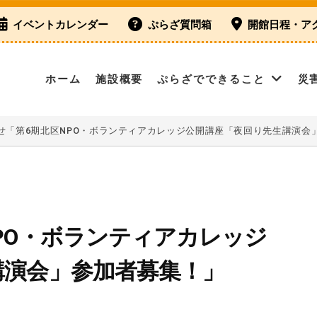
イベントカレンダー
ぷらざ質問箱
開館日程・ア
ホーム
施設概要
ぷらざでできること
災
せ「第6期北区NPO・ボランティアカレッジ公開講座「夜回り先生講演会
PO・ボランティアカレッジ
講演会」参加者募集！」