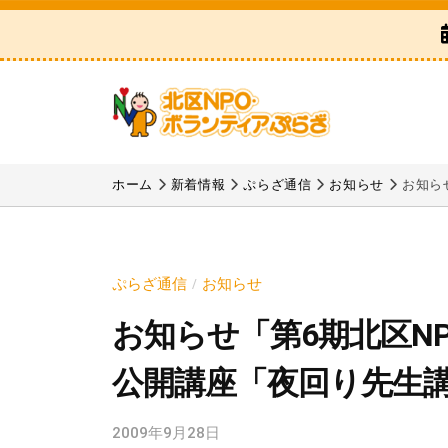
区
コ
N
ン
P
テ
O
ン
・
ツ
ボ
北
「
へ
ラ
区
北
ホーム
新着情報
ぷらざ通信
お知らせ
お知ら
ス
ン
区
N
テ
キ
N
P
ィ
ッ
P
ア
O
プ
ぷらざ通信
お知らせ
/
O
ぷ
・
お知らせ「第6期北区N
・
ら
ボ
ボ
ざ
公開講座「夜回り先生
ラ
ラ
ン
ン
2009年9月28日
b
テ