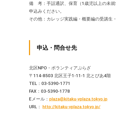
備 考：手話通訳、保育（1歳児以上の未就
テ
申込みください。
ィ
ア
その他：カレッジ実践編・概要編の受講生
活
動
の
申込・問合せ先
支
援
や
北区NPO・ボランティアぷらざ
、
〒114-8503 北区王子1-11-1 北とぴあ4階
活
TEL：03-5390-1771
動
FAX：03-5390-1778
に
Eメール：
plaza@kitaku-vplaza.tokyo.jp
関
URL：
http://kitaku-vplaza.tokyo.jp/
す