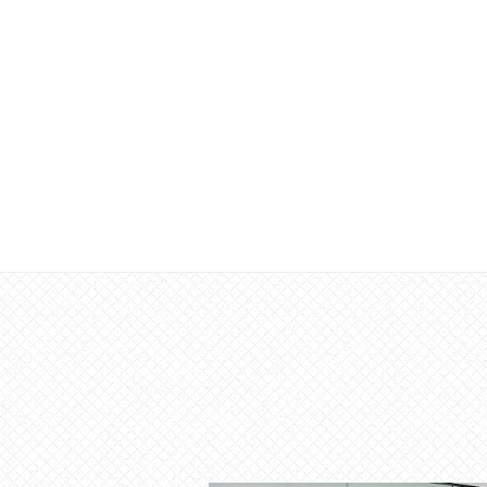
な
催
し
・
講
座
の
開
催
、
会
場
や
機
材