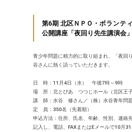
テ
y
ィ
ィ
k
ア
v
ア
第6期 北区ＮＰＯ・ボラン
ぷ
p
ぷ
公開講座「夜回り先生講演会
ら
-
ら
ざ
a
ざ
」
d
青少年問題に精力的に取り組まれ、「夜回
は
m
谷さんに熱く語っていただきます。
i
、
n
N
日 時：11月4日（水） 午後7時～9時
P
場 所：北とぴあ つつじホール（北区王子1-
O
講 師：水谷 修さん／（株）水谷青年問
・
定 員：350名（先着順）
ボ
申込方法：住所、氏名、年齢、性別、連絡先
ラ
記入し、電話、FAXまたはEメールで10月
ン