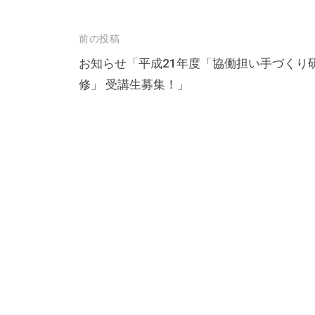
る
総
投
前の投稿
合
的
稿
お知らせ「平成21年度「協働担い手づくり
な
修」 受講生募集！」
ナ
情
ビ
報
ゲ
交
ー
流
シ
の
ョ
場
ン
で
す
。
様
々