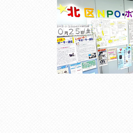
の
貸
出
な
ど
の
事
業
を
お
こ
な
っ
て
い
ま