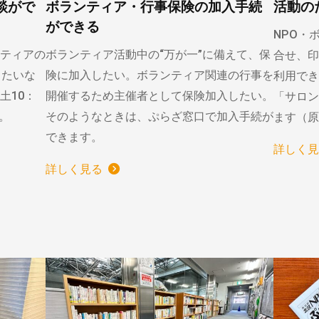
談がで
ボランティア・行事保険の加入手続
活動の
ができる
NPO・
ティアの
ボランティア活動中の“万が一”に備えて、保
合せ、印
りたいな
険に加入したい。ボランティア関連の行事を
利用でき
土10：
開催するため主催者として保険加入したい。
「サロン
）。
そのようなときは、ぷらざ窓口で加入手続が
ます（原
できます。
詳しく見
詳しく見る