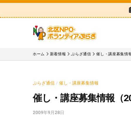
区
コ
N
ン
P
テ
O
ン
・
ツ
ボ
北
「
へ
ラ
区
北
ホーム
新着情報
ぷらざ通信
催し・講座募集情
ス
ン
区
N
テ
キ
N
P
ィ
ッ
P
ア
O
プ
ぷらざ通信
催し・講座募集情報
/
O
ぷ
・
催し・講座募集情報（20
・
ら
ボ
ボ
ざ
ラ
2009年9月28日
b
ラ
y
ン
ン
k
テ