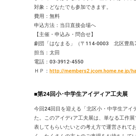
テ
対象：どなたでも参加できます。
ィ
費用：無料
ア
申込方法：当日直接会場へ
活
【主催・申込み・問合せ】
動
劇団「はなまる」（〒114-0003 北区豊島7-
の
担当：太田
支
電話：03-3912-4550
援
ＨＰ：
http://members2.jcom.home.ne.jp/
や
、
活
■第24回小･中学生アイディア工夫展
動
今回24回目を迎える「北区小・中学生アイ
に
た。このアイデｨア工夫展は、単なる工作
関
表してもらいたいとの考え方で運営されて
す