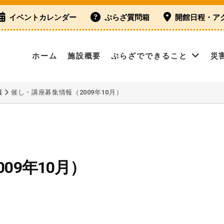
イベントカレンダー
ぷらざ質問箱
開館日程・ア
ホーム
施設概要
ぷらざでできること
災
報
催し・講座募集情報（2009年10月）
09年10月）