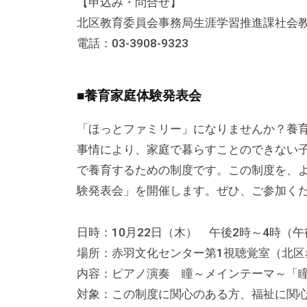
【申込み・問合せ】
な
北区教育委員会事務局生涯学習推進課社会教育係（
催
電話：03-3908-9323
し
・
講
■養育家庭体験発表会
座
「ほっとファミリー」になりませんか？養
の
事情により、家庭で暮らすことのできない
開
で養育するための制度です。この制度を、
催
、
験発表会」を開催します。ぜひ、ご参加く
会
場
日時：10月22日（木） 午後2時～4時（午
や
場所：赤羽文化センター第1視聴覚室（北区赤羽西
機
内容：ピアノ演奏 瞳～メインテーマ～「
材
対象：この制度に関心のある方、福祉に関