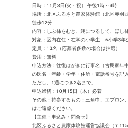
日時：11月3日(火・祝） 午後1時～3時
す
場所：北区ふるさと農家体験館（北区赤羽西5
。
場
徒歩12分
所
内容：しぶ柿をむき、縄につるして、ほし
は
対象：区内在住・在学の小学生 ※小学3年
北
定員：10名（応募者多数の場合は抽選
と
費用：無料
ぴ
申込方法：往復はがきに行事名（古民家年
あ
の氏名・年齢・学年・住所・電話番号を記
1
ただし、1通につき2名まで。
1
申込締切：10月15日（木）必着
階
その他：持参するもの：三角巾、エプロン
で
はご遠慮ください。
す
【主催・申込み・問合せ】
。
北区ふるさと農家体験館運営協議会（〒115-