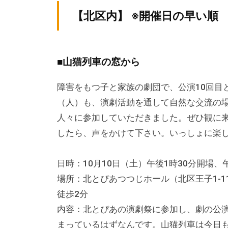
テ
v
ィ
【北区内】 ※開催日の早い順
ィ
p
ア
ア
-
ぷ
a
ぷ
ら
■山猫列車の窓から
d
ら
ざ
m
ざ
障害をもつ子と家族の劇団で、公演10回目
」
i
（人）も、演劇活動を通して自然な交流の
は
n
、
人々に参加していただきました。ぜひ観に
N
したら、声をかけて下さい。いっしょに楽
P
O
日時：10月10日（土）午後1時30分開場、
・
場所：北とぴあつつじホール（北区王子1-1
ボ
徒歩2分
ラ
内容：北とぴあの演劇祭に参加し、劇の公
ン
まっているはずなんです。山猫列車は今日