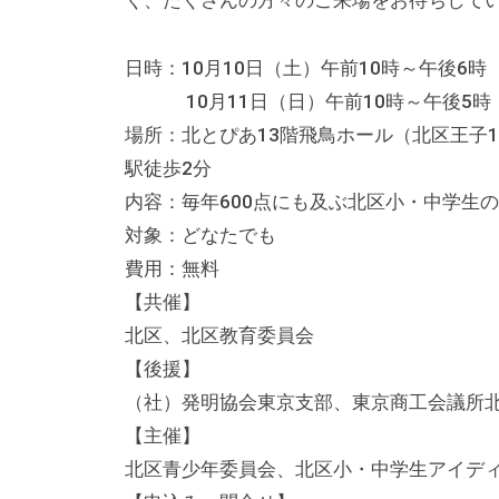
く、たくさんの方々のご来場をお待ちして
る
総
合
日時：10月10日（土）午前10時～午後6時
的
10月11日（日）午前10時～午後5時
な
場所：北とぴあ13階飛鳥ホール（北区王子1
情
駅徒歩2分
報
内容：毎年600点にも及ぶ北区小・中学生
交
対象：どなたでも
流
費用：無料
の
【共催】
場
北区、北区教育委員会
で
【後援】
す
（社）発明協会東京支部、東京商工会議所
。
【主催】
様
北区青少年委員会、北区小・中学生アイデ
々