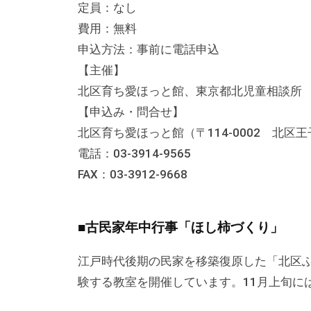
の
定員：なし
貸
費用：無料
出
申込方法：事前に電話申込
な
【主催】
ど
北区育ち愛ほっと館、東京都北児童相談所
の
【申込み・問合せ】
事
北区育ち愛ほっと館（〒114-0002 北区王子
業
電話：03-3914-9565
を
FAX：03-3912-9668
お
こ
な
■古民家年中行事「ほし柿づくり」
っ
江戸時代後期の民家を移築復原した「北区
て
験する教室を開催しています。11月上旬に
い
ま