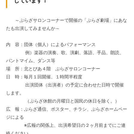
しています！
ぷ
-
ぷ
ら
a
ら
ざ
d
～ぷらざサロンコーナーで開催の「ぷらざ劇場」にあな
ざ
」
m
たも出演してみませんか～
は
i
、
n
内 容：団体（個人）によるパフォーマンス
N
例）楽器の演奏、歌、演劇、落語、手品、朗読、
P
パントマイム、ダンス等
O
場 所：北とぴあ４階 ぷらざサロンコーナー
・
日 時：毎月１回開催、１時間半程度
ボ
出演団体（出演者）の予定に合わせた日時で開催
ラ
ン
します。
テ
（ぷらざ休館の月曜日と国民の休日を除く。）
ィ
広 報：ぷらざ通信、ポスター、チラシ、ぷらざホームペー
ア
ジによる
活
※広報の関係上、出演希望日の２ヶ月前までにご連
動
絡ください。