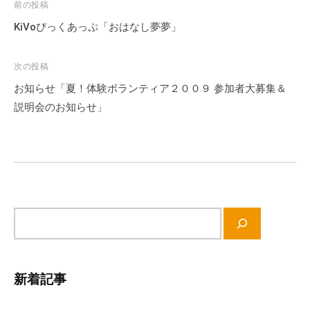
投
前の投稿
流
稿
の
KiVoぴっくあっぷ「おはなし夢夢」
ナ
場
で
ビ
次の投稿
す
ゲ
お知らせ「夏！体験ボランティア２００９ 参加者大募集＆
。
ー
説明会のお知らせ」
様
シ
々
ョ
な
ン
催
し
・
サ
講
イ
座
ト
の
内
開
新着記事
検
催
索
、