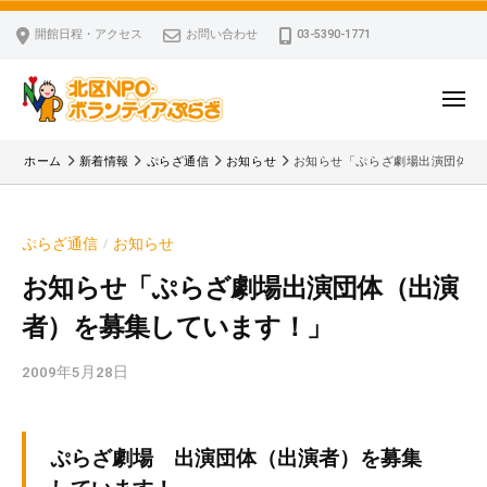
ー
コ
区
開館日程・アクセス
お問い合わせ
03-5390-1771
N
ン
P
テ
O
ン
メ
・
ニ
ツ
北
ュ
ボ
「
へ
ー
ホーム
新着情報
ぷらざ通信
お知らせ
お知らせ「ぷらざ劇場出演団体（
ラ
区
北
ス
ン
区
N
キ
テ
N
P
ぷらざ通信
お知らせ
/
ッ
ィ
P
O
ア
プ
O
お知らせ「ぷらざ劇場出演団体（出演
・
ぷ
・
者）を募集しています！」
ボ
ら
ボ
ざ
ラ
ラ
2009年5月28日
b
ン
ン
y
テ
テ
k
ィ
ィ
v
ぷらざ劇場 出演団体（出演者）を募集
ア
ア
p