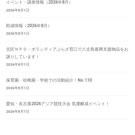
イベント・講座情報（2026年8月）
会
2026年8月1日
場
や
助成情報（2026年8月）
機
2026年8月1日
材
の
北区ＮＰＯ・ボランティアぷらざ窓口で八丈島復興支援物品をお
貸
譲りしています！
出
な
2026年8月1日
ど
の
保育園・幼稚園・学校での活動紹介！No.110
事
2026年8月1日
業
を
愛知・名古屋2026アジア競技大会 気運醸成イベント！
お
2026年8月1日
こ
な
っ