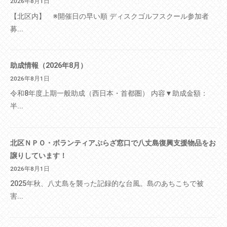
2026年8月1日
【北区内】 ※開催日の早い順 ディスクゴルフスクール参加者
募...
助成情報（2026年8月）
2026年8月1日
令和8年度上期一般助成（西日本・首都圏） 内容▼助成金額：
半...
北区ＮＰＯ・ボランティアぷらざ窓口で八丈島復興支援物品をお
譲りしています！
2026年8月1日
2025年秋、八丈島を襲った記録的な台風。島のあちこちで被
害...