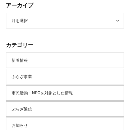
アーカイブ
て
い
ま
ア
す
。
ー
場
カテゴリー
所
カ
は
新着情報
北
イ
と
ぷらざ事業
ぴ
ブ
あ
1
市民活動・NPOを対象とした情報
1
階
ぷらざ通信
で
す
お知らせ
。