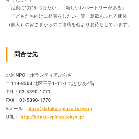
の
「活動に“力”をつけたい」「新しいレパートリーがある」
支
「子どもたち向けに発表をしたい」等、意欲あふれる団体
援
（個人）の皆さまからのご連絡を心よりお待ちしています。
や
、
活
動
問合せ先
に
関
す
北区NPO・ボランティアぷらざ
る
〒114-8503 北区王子1-11-1 北とぴあ4階
総
TEL：03-5390-1771
合
FAX：03-5390-1778
的
Eメール：
plaza@kitaku-vplaza.tokyo.jp
な
URL：
http://kitaku-vplaza.tokyo.jp/
情
報
交