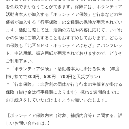
の
を金銭でまかなうことができます。保険には、ボランティア
支
活動者本人が加入する「ボランティア保険」と行事などの主
援
催者が加入する「行事保険」の２種類の保険が用意されてい
や
ます。活動に際しては、活動の方法や内容に応じて、いずれ
、
かの保険にご加入することをおすすめしております。どちら
活
の保険も「北区ＮＰＯ・ボランティアぷらざ」にパンフレッ
動
ト、申込用紙、振込用紙が用意されておりますので、どうぞ
に
関
ご利用下さい。
す
＊『ボランティア保険』：活動者本人に掛ける保険 (年度
る
掛け捨てで300円、500円、700円と天災プラン）
総
＊『行事保険』：非営利の団体が行う行事の主催者が掛ける
合
保険（掛け金は行事種類によります） 概ね１週間前までに
的
お手続きをしていただけますようお願いいたします。
な
情
【ボランティア保険内容（対象、補償内容等）に関する、詳
報
しいお問い合わせは…】
交