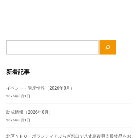
ー
て
シ
い
ョ
ま
ン
す
。
場
サ
所
イ
は
ト
北
内
新着記事
と
検
ぴ
索
イベント・講座情報（2026年8月）
あ
2026年8月1日
1
1
助成情報（2026年8月）
階
2026年8月1日
で
す
北区ＮＰＯ・ボランティアぷらざ窓口で八丈島復興支援物品をお
。