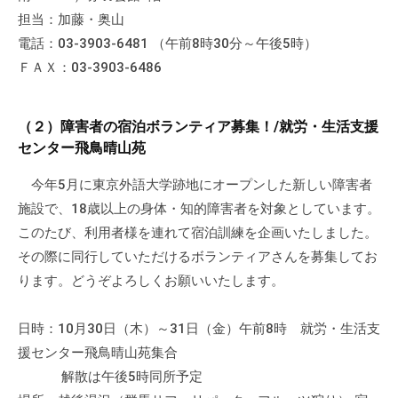
流
担当：加藤・奥山
の
電話：03-3903-6481 （午前8時30分～午後5時）
場
ＦＡＸ：03-3903-6486
で
す
。
（２）障害者の宿泊ボランティア募集！/就労・生活支援
様
センター飛鳥晴山苑
々
今年5月に東京外語大学跡地にオープンした新しい障害者
な
施設で、18歳以上の身体・知的障害者を対象としています。
催
このたび、利用者様を連れて宿泊訓練を企画いたしました。
し
・
その際に同行していただけるボランティアさんを募集してお
講
ります。どうぞよろしくお願いいたします。
座
の
日時：10月30日（木）～31日（金）午前8時 就労・生活支
開
援センター飛鳥晴山苑集合
催
解散は午後5時同所予定
、