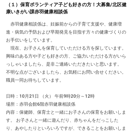
a
ぷ
（１）保育ボランティア子ども好きの方！大募集/北区健
ぷ
d
ら
康いきがい課赤羽健康相談係
ら
m
ざ
ざ
i
赤羽健康相談係は、妊娠前からの子育て支援や、健康増
」
n
進・病気の予防および早期発見を目指す方々の健康づくりの
は
、
お手伝いをしています。
N
現在、お子さんを保育していただける方を探しています。
P
興味のある方や子ども好きの方、ご協力いただける方がいら
O
っしゃいましたら、是非ご連絡いただきたいと思います。
・
不明な点がございましたら、お気軽にお問い合せください。
ボ
職員一同お待ちしています。
ラ
ン
日時：10月21日 （火） 午前9時20分～12時
テ
場所：赤羽会館6階赤羽健康相談係
ィ
内容：保健師、保育士と一緒にお子さんの保育をお願いしま
ア
す。 お子さんと一緒に遊んだり、赤ちゃんをだっこした
活
り、あやしたりといろいろですが、できることをお願いしま
動