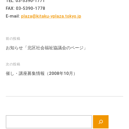
TEL: 03-5390-1771
FAX: 03-5390-1778
E-mail:
plaza@kitaku-vplaza.tokyo.jp
投
前の投稿
稿
お知らせ「北区社会福祉協議会のページ」
ナ
ビ
次の投稿
ゲ
催し・講座募集情報（2008年10月）
ー
シ
ョ
ン
サ
イ