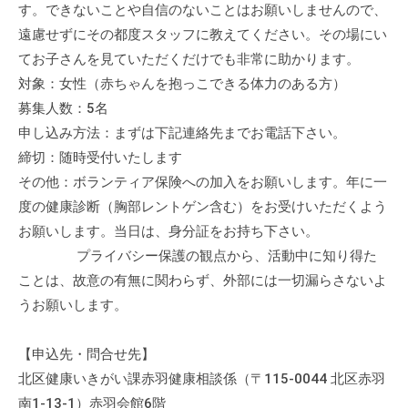
す。できないことや自信のないことはお願いしませんので、
の
支
遠慮せずにその都度スタッフに教えてください。その場にい
援
てお子さんを見ていただくだけでも非常に助かります。
や
対象：女性（赤ちゃんを抱っこできる体力のある方）
、
募集人数：5名
活
申し込み方法：まずは下記連絡先までお電話下さい。
動
締切：随時受付いたします
に
その他：ボランティア保険への加入をお願いします。年に一
関
度の健康診断（胸部レントゲン含む）をお受けいただくよう
す
お願いします。当日は、身分証をお持ち下さい。
る
プライバシー保護の観点から、活動中に知り得た
総
ことは、故意の有無に関わらず、外部には一切漏らさないよ
合
うお願いします。
的
な
情
【申込先・問合せ先】
報
北区健康いきがい課赤羽健康相談係（〒115-0044 北区赤羽
交
南1-13-1）赤羽会館6階