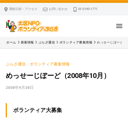
ー
コ
区
開館日程・アクセス
お問い合わせ
03-5390-1771
N
ン
P
テ
O
ン
メ
・
ニ
ツ
北
ュ
ボ
「
へ
ー
ホーム
新着情報
ぷらざ通信
ボランティア募集情報
めっせーじぼーど（20
ラ
区
北
ス
ン
区
N
キ
テ
N
P
ぷらざ通信
ボランティア募集情報
/
ッ
ィ
P
O
ア
プ
O
めっせーじぼーど（2008年10月）
・
ぷ
・
ボ
ら
2008年9月28日
b
ボ
ざ
ラ
y
ラ
ン
k
ン
v
テ
テ
ボランティア大募集
p
ィ
ィ
-
ア
ア