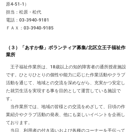
原4-51-1）
て
担当：松原・松代
い
ま
電話：03-3940-9181
す
ＦＡＸ：03-3940-9185
。
場
（３）「あすか祭」ボランティア募集/北区立王子福祉作
所
業所
は
北
王子福祉作業所は、18歳以上の知的障害者の通所授産施設
と
です。ひとりひとりの個性や能力に応じた作業活動やクラブ
ぴ
活動を通じて、地域との交流を深めながら、充実かつ安定し
あ
た就労生活を実現する事を目的として運営している施設で
1
す。
1
当作業所では、地域の皆様との交流をめざして、日頃の作
階
業紹介やクラブ活動の発表、他にも楽しいイベントを企画し
で
ております。
す
。
当日、利用者の付き添いおよび各種のコーナーを手伝って