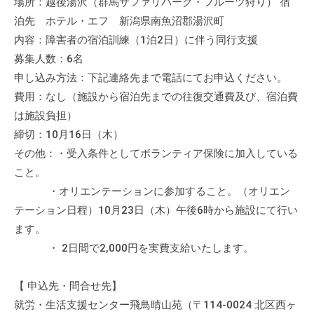
場所：越後湯沢（群馬サファリパーク・フルーツ狩り） 宿
会
泊先 ホテル・エフ 新潟県南魚沼郡湯沢町
場
内容：障害者の宿泊訓練（1泊2日）に伴う同行支援
や
募集人数：6名
機
申し込み方法：下記連絡先まで電話にてお申込ください。
材
費用：なし（施設から宿泊先までの往復交通費及び、宿泊費
の
は施設負担）
貸
出
締切：10月16日（木）
な
その他：・受入条件としてボランティア保険に加入している
ど
こと。
の
・オリエンテーションに参加すること。（オリエン
事
テーション日程）10月23日（木）午後6時から施設にて行い
業
ます。
を
・ 2日間で2,000円を実費支給いたします。
お
こ
【 申込先・問合せ先】
な
就労・生活支援センター飛鳥晴山苑（〒114-0024 北区西ヶ
っ