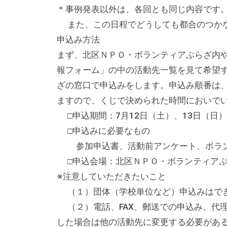
る
＊事例発表以外は、各回とも同じ内容です
総
また、この日程でどうしても都合のつかな
合
申込み方法
的
まず、北区ＮＰＯ・ボランティアぷらざ内
な
報フォーム」の中の活動先一覧を見て希望
情
ざの窓口で申込みをします。申込み順番は
報
ますので、くじで決められた時間においで
交
□申込期間：7月12日（土）、13日（日）
流
□申込みに必要なもの
の
参加申込書、活動前アンケート、ボランテ
場
□申込会場：北区ＮＰＯ・ボランティアぷらざ
で
※注意していただきたいこと
す
（１）団体（学校単位など）申込みはでき
。
様
（２）電話、FAX、郵送での申込み、代
々
した場合は他の活動先に変更する必要があ