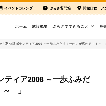
イベントカレンダー
ぷらざ質問箱
開館日程・ア
ホーム
施設概要
ぷらざでできること
災
せ「夏!体験ボランティア2008 ～一歩ふみだす！せかいが広がる！！～ 
ティア2008 ～一歩ふみだ
！～ 」