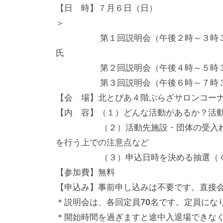
テ
【日 時】７月６日（
ィ
＞
ア
第１回説明会（午後２時～３時３０分
活
氏
動
第２回説明会（午後４時～５時３０分
の
第３回説明会（午後６時～７時３０分
支
【会 場】北とぴあ４階ぷらざサロンコー
援
【内 容】（１）どんな活動があるか？活
や
（２）活動先施設・団体の受入れ担当
、
を行う上での注意点など
活
（３）申込日時を決める抽選（く
動
【参加費】無料
に
【申込み】事前申し込みは不要です。直接
関
＊説明会は、各回定員70名です。定員にな
す
＊開始時間を過ぎますと途中入退場できな