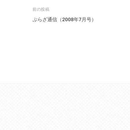
の
投
貸
前の投稿
出
稿
ぷらざ通信（2008年7月号）
な
ナ
ど
ビ
の
ゲ
事
ー
業
シ
を
ョ
お
こ
ン
な
っ
て
い
ま