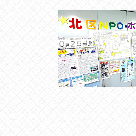
す
。
場
所
は
北
と
ぴ
あ
1
1
階
で
す
。