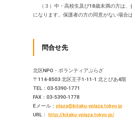
な
（３）中・高校生及び18歳未満の方は、
催
になります。保護者の方の同意がない場合
し
・
講
問合せ先
座
の
開
北区NPO・ボランティアぷらざ
催
〒114-8503 北区王子1-11-1 北とぴあ4階
、
TEL：03-5390-1771
会
FAX：03-5390-1778
場
Eメール：
plaza@kitaku-vplaza.tokyo.jp
や
URL：
http://kitaku-vplaza.tokyo.jp/
機
材