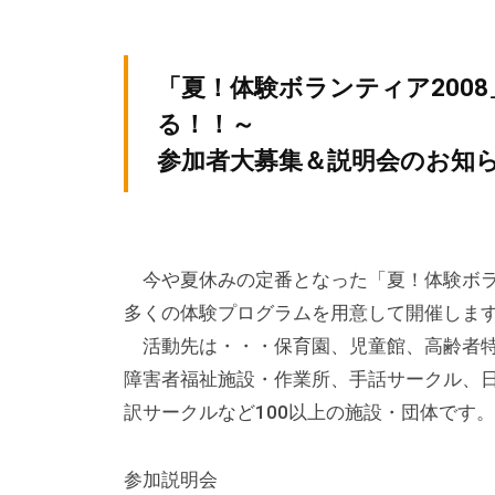
テ
y
ィ
ィ
k
ア
v
ア
「夏！体験ボランティア200
ぷ
p
ぷ
る！！～
ら
-
ら
参加者大募集＆説明会のお知
ざ
a
ざ
」
d
は
m
i
、
今や夏休みの定番となった「夏！体験ボラ
n
N
多くの体験プログラムを用意して開催しま
P
活動先は・・・保育園、児童館、高齢者特
O
障害者福祉施設・作業所、手話サークル、
・
訳サークルなど100以上の施設・団体です。
ボ
ラ
ン
参加説明会