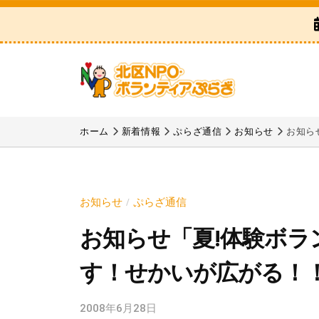
区
コ
N
ン
P
テ
O
ン
・
ツ
ボ
北
「
へ
ラ
区
北
ホーム
新着情報
ぷらざ通信
お知らせ
お知ら
ス
ン
区
N
テ
キ
N
P
ィ
ッ
P
ア
O
プ
お知らせ
ぷらざ通信
/
O
ぷ
・
お知らせ「夏!体験ボラン
・
ら
ボ
ボ
ざ
す！せかいが広がる！
ラ
ラ
ン
ン
2008年6月28日
b
テ