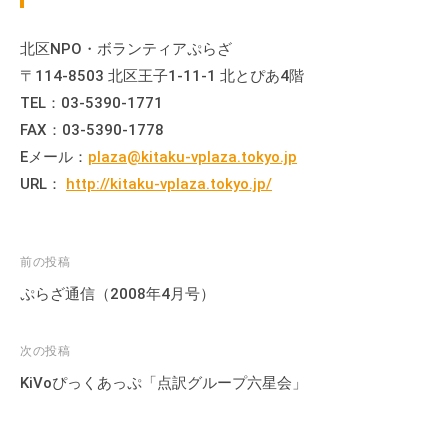
会
場
北区NPO・ボランティアぷらざ
や
〒114-8503 北区王子1-11-1 北とぴあ4階
機
TEL：03-5390-1771
材
FAX：03-5390-1778
の
Eメール：
plaza@kitaku-vplaza.tokyo.jp
貸
URL：
http://kitaku-vplaza.tokyo.jp/
出
な
ど
投
前の投稿
の
稿
事
ぷらざ通信（2008年4月号）
業
ナ
を
ビ
次の投稿
お
ゲ
KiVoぴっくあっぷ「点訳グループ六星会」
こ
ー
な
シ
っ