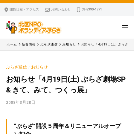
ー
コ
区
開館日程・アクセス
お問い合わせ
03-5390-1771
N
ン
P
テ
O
ン
メ
・
ニ
ツ
北
ュ
ボ
「
へ
ー
ホーム
新着情報
ぷらざ通信
お知らせ
お知らせ「4月19日(土) ぷらざ劇
ラ
区
北
ス
ン
区
N
キ
テ
N
P
ぷらざ通信
お知らせ
/
ッ
ィ
P
O
ア
プ
O
お知らせ「4月19日(土) ぷらざ劇場SP
・
ぷ
・
& きて、みて、つくっ展」
ボ
ら
ボ
ざ
ラ
ラ
2008年3月28日
b
ン
ン
y
テ
テ
k
ィ
ィ
v
“ぷらざ”開設５周年＆リニューアルオープ
ア
ア
p