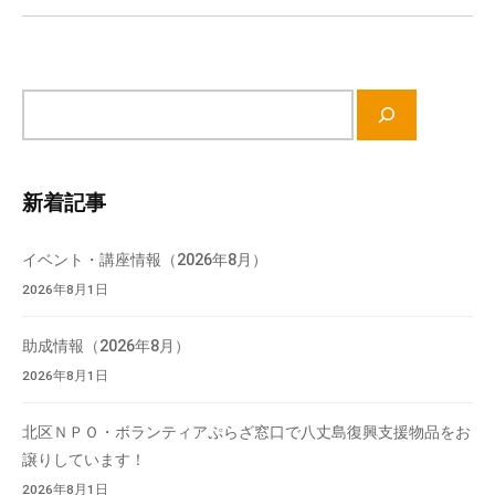
ョ
て
ン
い
ま
サ
す
イ
。
ト
場
内
所
新着記事
検
は
索
北
イベント・講座情報（2026年8月）
と
2026年8月1日
ぴ
あ
助成情報（2026年8月）
1
2026年8月1日
1
階
北区ＮＰＯ・ボランティアぷらざ窓口で八丈島復興支援物品をお
で
譲りしています！
す
。
2026年8月1日