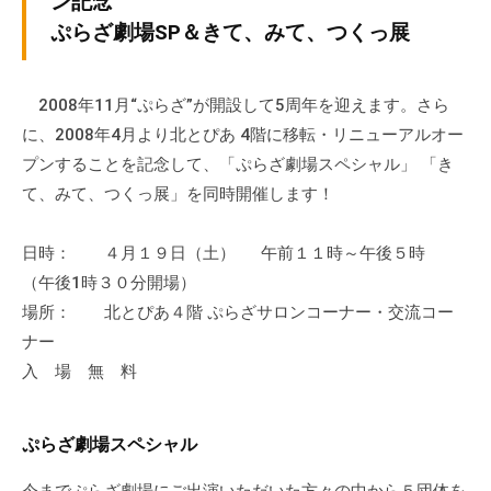
ン記念
ぷ
-
ぷ
ぷらざ劇場SP＆きて、みて、つくっ展
ら
a
ら
ざ
d
ざ
」
m
2008年11月“ぷらざ”が開設して5周年を迎えます。さら
は
i
に、2008年4月より北とぴあ 4階に移転・リニューアルオー
、
n
プンすることを記念して、「ぷらざ劇場スペシャル」 「き
N
て、みて、つくっ展」を同時開催します！
P
O
日時： ４月１９日（土） 午前１１時～午後５時
・
（午後1時３０分開場）
ボ
ラ
場所： 北とぴあ４階 ぷらざサロンコーナー・交流コー
ン
ナー
テ
入 場 無 料
ィ
ア
ぷらざ劇場スペシャル
活
動
今までぷらざ劇場にご出演いただいた方々の中から５団体を