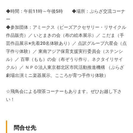
流
◆時間：午前11時～午後5時 ◆場所：ぷらざ交流コーナ
の
場
ー
で
◆参加団体：アミークス（ビーズアクセサリー・リサイクル
す
作品販売）／ いとまきの会（布の絵本展示）／ こだま（手
。
芸作品展示※先着20名体験あり）／ 点訳グループ六星会（点
様
字作り体験）／ 東南アジア保育支援実行委員会（ステンシ
々
ル）／ 百華（もも）の会（布ぞうり作り、ネクタイリサイ
な
クル）／ ＮＰＯ法人東京都北区市民活動推進機構 （ぷらざ
催
劇場出演ミニ楽器展示、こころが育つ手作り体験）
し
・
☆飛鳥会による喫茶コーナーもあります。ぜひお越し下さ
講
い！
座
の
開
催
問合せ先
、