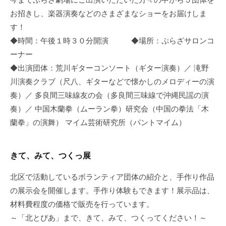
の
お招きし、楽器演奏などのさまざまなショーをお届けしま
支
す！
援
◆時間：午後１時３０分開演 ◆場所：ぷらざサロンコ
や
ーナー
、
◆出演団体：荒川ギターコンソート（ギター演奏）／ 滝野
活
川演奏クラブ（尺八、ギターなどで懐かしのメロディーの演
動
に
奏）／ 多良間三味線友の会（多良間三味線で沖縄民謡の演
関
奏）／ 中国木蘭拳（ムーラン拳）研究会（中国の拳法「木
す
蘭拳」の演舞） マイム芸術研究所（パントマイム）
る
総
きて、みて、つくっ展
合
的
北区で活動しているボランティア団体の紹介と、手作り作品
な
の展示会を開催します。手作り体験もできます！展示品は、
情
材料費程度の価格で販売を行っています。
報
～「北とぴあ」まで、きて、みて、つくってください！～
交