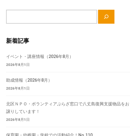
サ
イ
ト
内
新着記事
検
索
イベント・講座情報（2026年8月）
2026年8月1日
助成情報（2026年8月）
2026年8月1日
北区ＮＰＯ・ボランティアぷらざ窓口で八丈島復興支援物品をお
譲りしています！
2026年8月1日
保育園・幼稚園・学校での活動紹介！No.110