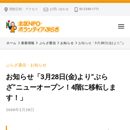
ー
コ
区
開館日程・アクセス
お問い合わせ
03-5390-1771
N
ン
P
テ
O
ン
メ
・
ニ
ツ
北
ュ
ボ
「
へ
ー
ホーム
新着情報
ぷらざ通信
お知らせ
お知らせ「3月28日(金)より“ぷ
ラ
区
北
ス
ン
区
N
キ
テ
N
P
ぷらざ通信
お知らせ
/
ッ
ィ
P
O
ア
プ
O
お知らせ「3月28日(金)より“ぷら
・
ぷ
・
ざ”ニューオープン！4階に移転しま
ボ
ら
ボ
ざ
ラ
す！」
ラ
ン
ン
2008年2月28日
b
テ
テ
y
ィ
ィ
k
ア
ア