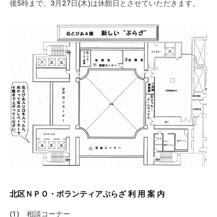
後5時まで、3月27日(木)は休館日とさせていただきます。
の
支
援
や
、
活
動
に
関
す
る
総
合
的
な
情
北区ＮＰＯ・ボランティアぷらざ 利 用 案 内
報
交
(1) 相談コーナー