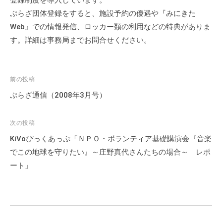
登録制度を導入しています。
ぷらざ団体登録をすると、施設予約の優遇や『みにきた
Web』での情報発信、ロッカー類の利用などの特典がありま
す。詳細は事務局までお問合せください。
投
前の投稿
稿
ぷらざ通信（2008年3月号）
ナ
ビ
次の投稿
ゲ
KiVoぴっくあっぷ「ＮＰＯ・ボランティア基礎講演会『音楽
ー
でこの地球を守りたい』～庄野真代さんたちの場合～ レポ
シ
ート」
ョ
ン