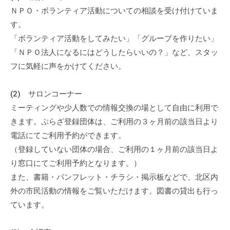
流
ＮＰＯ・ボランティア活動についての相談を受け付けていま
の
す。
場
「ボランティア活動をしてみたい」「グループを作りたい」
で
「ＮＰＯ法人になるにはどうしたらいいの？」など、スタッ
す
フに気軽に声をかけてください。
。
様
(2) サロンコーナー
々
ミーティングや少人数での情報交換の場として自由に利用で
な
きます。ぷらざ登録団体は、ご利用の３ヶ月前の該当日より
催
し
電話にてご利用予約ができます。
・
（登録していない団体の場合、ご利用の１ヶ月前の該当日よ
講
り窓口にてご利用予約となります。）
座
また、書籍・パンフレット・チラシ・掲示板などで、北区内
の
外の市民活動の情報をご覧いただけます。図書の貸出も行っ
開
ています。
催
、