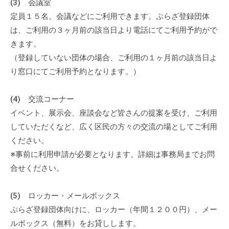
(3) 会議室
会
定員１５名。会議などにご利用できます。ぷらざ登録団体
場
は、ご利用の３ヶ月前の該当日より電話にてご利用予約がで
や
きます。
機
（登録していない団体の場合、ご利用の１ヶ月前の該当日よ
材
り窓口にてご利用予約となります。）
の
貸
出
(4) 交流コーナー
な
イベント、展示会、座談会など皆さんの提案を受け、ご利用
ど
していただくなど、広く区民の方々の交流の場としてご利用
の
ください。
事
※事前に利用申請が必要となります。詳細は事務局までお問
業
合せください。
を
お
(5) ロッカー・メールボックス
こ
ぷらざ登録団体向けに、ロッカー（年間１２００円）、メー
な
ルボックス（無料）をお貸しします。
っ