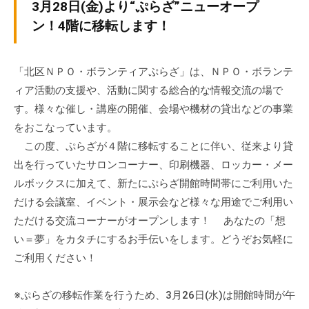
v
3月28日(金)より“ぷらざ”ニューオープ
ぷ
ぷ
p
ら
ン！4階に移転します！
ら
-
ざ
ざ
a
」
d
「北区ＮＰＯ・ボランティアぷらざ」は、ＮＰＯ・ボランテ
は
m
ィア活動の支援や、活動に関する総合的な情報交流の場で
、
i
す。様々な催し・講座の開催、会場や機材の貸出などの事業
N
n
P
をおこなっています。
O
この度、ぷらざが４階に移転することに伴い、従来より貸
・
出を行っていたサロンコーナー、印刷機器、ロッカー・メー
ボ
ルボックスに加えて、新たにぷらざ開館時間帯にご利用いた
ラ
だける会議室、イベント・展示会など様々な用途でご利用い
ン
ただける交流コーナーがオープンします！ あなたの「想
テ
い＝夢」をカタチにするお手伝いをします。どうぞお気軽に
ィ
ご利用ください！
ア
活
※ぷらざの移転作業を行うため、3月26日(水)は開館時間が午
動