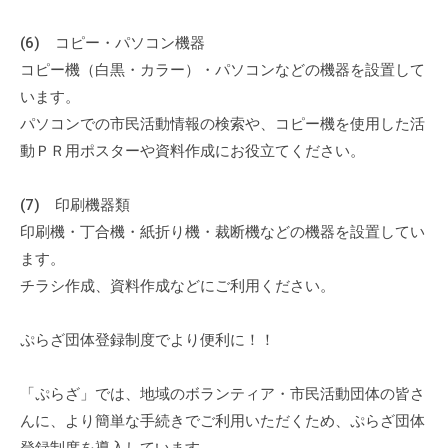
て
い
(6) コピー・パソコン機器
ま
コピー機（白黒・カラー）・パソコンなどの機器を設置して
す
います。
。
パソコンでの市民活動情報の検索や、コピー機を使用した活
場
動ＰＲ用ポスターや資料作成にお役立てください。
所
は
(7) 印刷機器類
北
印刷機・丁合機・紙折り機・裁断機などの機器を設置してい
と
ます。
ぴ
チラシ作成、資料作成などにご利用ください。
あ
1
ぷらざ団体登録制度でより便利に！！
1
階
で
「ぷらざ」では、地域のボランティア・市民活動団体の皆さ
す
んに、より簡単な手続きでご利用いただくため、ぷらざ団体
。