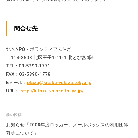
の
支
援
や
問合せ先
、
活
北区NPO・ボランティアぷらざ
動
に
〒114-8503 北区王子1-11-1 北とぴあ4階
関
TEL：03-5390-1771
す
FAX：03-5390-1778
る
Eメール：
plaza@kitaku-vplaza.tokyo.jp
総
URL：
http://kitaku-vplaza.tokyo.jp/
合
的
な
投
前の投稿
情
稿
お知らせ「2008年度ロッカー、メールボックスの利用団体
報
ナ
募集について」
交