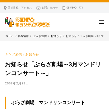
ー
コ
区
開館日程・アクセス
お問い合わせ
03-5390-1771
N
ン
P
テ
O
ン
メ
・
ニ
ツ
北
ュ
ボ
「
へ
ー
ホーム
新着情報
ぷらざ通信
お知らせ
お知らせ「ぷらざ劇場～3月マン
ラ
区
北
ス
ン
区
N
キ
テ
N
P
ぷらざ通信
お知らせ
/
ッ
ィ
P
O
ア
プ
O
お知らせ「ぷらざ劇場～3月マンドリ
・
ぷ
・
ンコンサート～」
ボ
ら
ボ
ざ
ラ
ラ
2008年2月28日
b
ン
ン
y
テ
テ
k
ィ
ィ
v
ぷらざ劇場 マンドリンコンサート
ア
ア
p