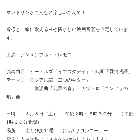
ぷ
-
ぷ
ら
a
マンドリンがこんなに楽しいなんて！
ら
ざ
d
ざ
」
m
皆様と一緒に歌える曲や懐かしい映画音楽を予定していま
は
i
す。
、
n
N
出演：アンサンブル・トレモロ
P
O
演奏曲目：ビートルズ「イエスタデイ」・映画「愛情物語」
・
テーマ曲・ロシア民謡「二つのギター」
ボ
歌謡曲「北国の春」・ナツメロ「ゴンドラの
ラ
ン
唄」他
テ
ィ
日時 ３月８日（土） 午後２時～３時３０分 （午後
ア
1時３０分開場）
活
場所 北とぴあ11階 ぷらざサロンコーナー
動
費用：入場無料（ご来場をお待ちしております）