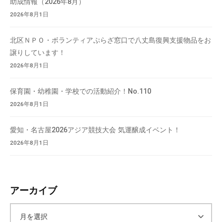
助成情報（2026年8月）
会
2026年8月1日
場
や
北区ＮＰＯ・ボランティアぷらざ窓口で八丈島復興支援物品をお
機
譲りしています！
材
2026年8月1日
の
貸
保育園・幼稚園・学校での活動紹介！No.110
出
2026年8月1日
な
ど
愛知・名古屋2026アジア競技大会 気運醸成イベント！
の
2026年8月1日
事
業
を
お
アーカイブ
こ
な
ア
っ