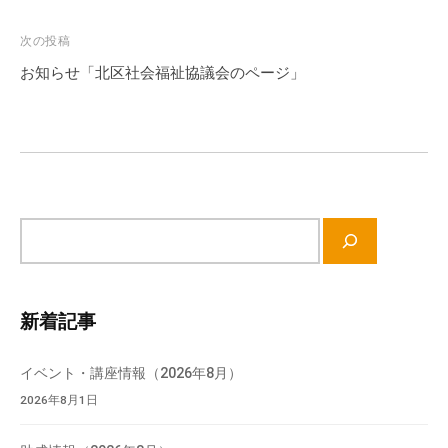
ビ
流
ゲ
の
次の投稿
場
ー
お知らせ「北区社会福祉協議会のページ」
で
シ
す
ョ
。
ン
様
々
な
サ
催
イ
し
ト
・
内
講
新着記事
検
座
索
の
イベント・講座情報（2026年8月）
開
2026年8月1日
催
、