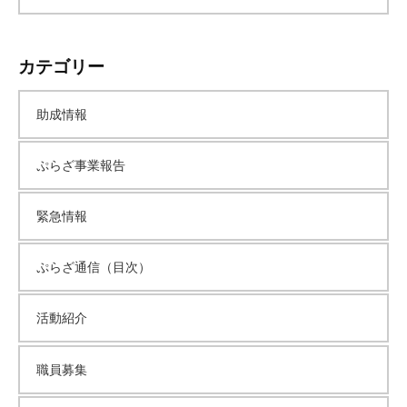
て
い
ー
ま
カテゴリー
す
カ
。
助成情報
場
イ
所
ぷらざ事業報告
は
ブ
北
緊急情報
と
ぴ
あ
ぷらざ通信（目次）
1
1
活動紹介
階
で
職員募集
す
。