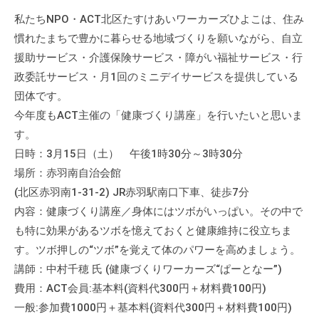
会
私たちNPO・ACT北区たすけあいワーカーズひよこは、住み
場
慣れたまちで豊かに暮らせる地域づくりを願いながら、自立
や
援助サービス・介護保険サービス・障がい福祉サービス・行
機
政委託サービス・月1回のミニデイサービスを提供している
材
団体です。
の
今年度もACT主催の「健康づくり講座」を行いたいと思いま
貸
す。
出
な
日時：3月15日（土） 午後1時30分～3時30分
ど
場所：赤羽南自治会館
の
(北区赤羽南1-31-2) JR赤羽駅南口下車、徒歩7分
事
内容：健康づくり講座／身体にはツボがいっぱい。その中で
業
も特に効果があるツボを憶えておくと健康維持に役立ちま
を
す。ツボ押しの“ツボ”を覚えて体のパワーを高めましょう。
お
講師：中村千穂 氏 (健康づくりワーカーズ“ぱーとなー”)
こ
費用：ACT会員:基本料(資料代300円＋材料費100円)
な
一般:参加費1000円＋基本料(資料代300円＋材料費100円)
っ