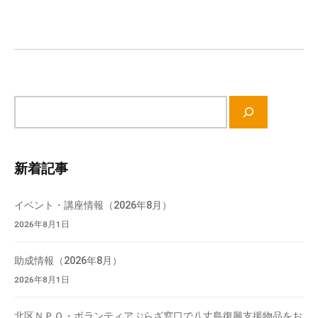
ー
シ
ョ
ン
サ
イ
ト
内
新着記事
検
索
イベント・講座情報（2026年8月）
2026年8月1日
助成情報（2026年8月）
2026年8月1日
北区ＮＰＯ・ボランティアぷらざ窓口で八丈島復興支援物品をお