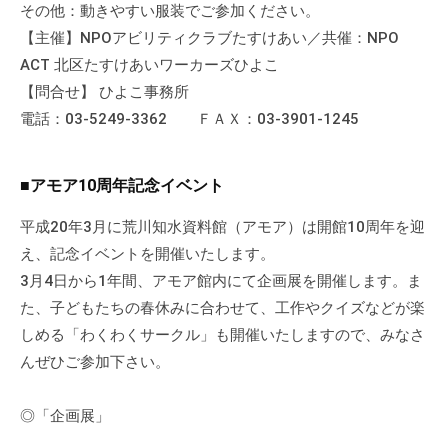
その他：動きやすい服装でご参加ください。
て
【主催】NPOアビリティクラブたすけあい／共催：NPO
い
ACT 北区たすけあいワーカーズひよこ
ま
【問合せ】 ひよこ事務所
す
。
電話：03-5249-3362 ＦＡＸ：03-3901-1245
場
所
■アモア10周年記念イベント
は
北
平成20年3月に荒川知水資料館（アモア）は開館10周年を迎
と
え、記念イベントを開催いたします。
ぴ
3月4日から1年間、アモア館内にて企画展を開催します。ま
あ
た、子どもたちの春休みに合わせて、工作やクイズなどが楽
1
しめる「わくわくサークル」も開催いたしますので、みなさ
1
んぜひご参加下さい。
階
で
◎「企画展」
す
。