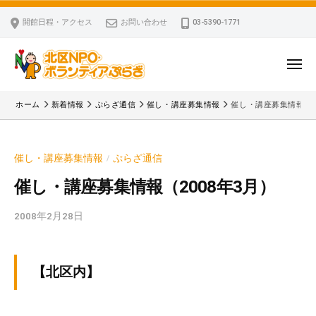
ー
コ
区
開館日程・アクセス
お問い合わせ
03-5390-1771
N
ン
P
テ
O
ン
メ
・
ニ
ツ
北
ュ
ボ
「
へ
ー
ホーム
新着情報
ぷらざ通信
催し・講座募集情報
催し・講座募集情報（2
ラ
区
北
ス
ン
区
N
キ
テ
N
P
催し・講座募集情報
ぷらざ通信
/
ッ
ィ
P
O
ア
プ
O
催し・講座募集情報（2008年3月）
・
ぷ
・
ボ
ら
2008年2月28日
b
ボ
ざ
ラ
y
ラ
ン
k
ン
v
テ
テ
【北区内】
p
ィ
ィ
-
ア
ア