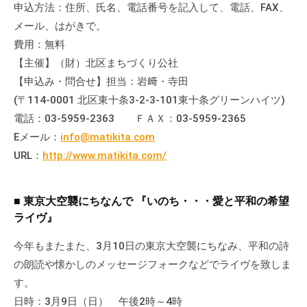
申込方法：住所、氏名、電話番号を記入して、電話、FAX、
の
支
メール、はがきで。
援
費用：無料
や
【主催】（財）北区まちづくり公社
、
【申込み・問合せ】担当：岩﨑・寺田
活
(〒114-0001 北区東十条3-2-3-101東十条グリーンハイツ)
動
電話：03-5959-2363 ＦＡＸ：03-5959-2365
に
Eメール：
info@matikita.com
関
URL：
http://www.matikita.com/
す
る
総
■ 東京大空襲にちなんで 『いのち・・・愛と平和の希望
合
ライヴ』
的
今年もまたまた、3月10日の東京大空襲にちなみ、平和の詩
な
の朗読や懐かしのメッセージフォークなどでライヴを致しま
情
報
す。
交
日時：3月9日（日） 午後2時～4時