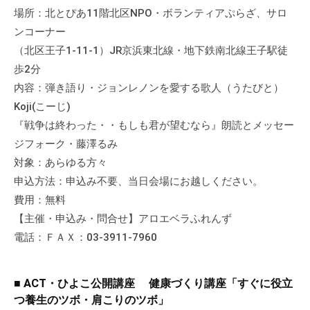
流
場所：北とぴあ11階北区NPO・ボランティアぷらざ、サロ
の
ンコーナー
場
（北区王子1-11-1）JR京浜東北線・地下鉄南北線王子駅徒
で
歩2分
す
内容：弾き語り・ジョンレノンを愛する歌人（うたびと）
。
Koji(こーじ)
様
『戦争は終わった・・もしも君が望むなら』朗読とメッセー
々
ジフォーク・藤澤るみ
な
対象：あらゆる方々
催
申込方法：申込み不要、当日会場にお越しください。
し
・
費用：無料
講
【主催・申込み・問合せ】アロエベラふれんず
座
電話：ＦＡＸ：03-3911-7960
の
開
■ ACT・ひよこ公開講座 健康づくり講座「すぐに役立
催
つ養生のツボ・肩こりのツボ」
、