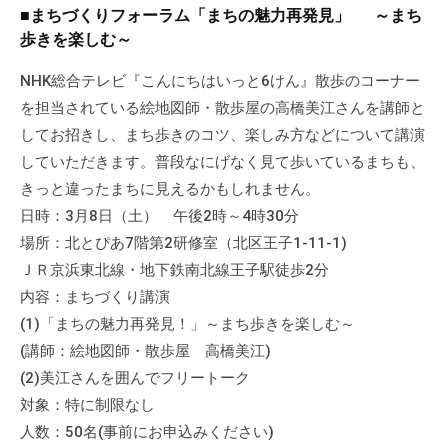
a
ぷ
■まちづくりフォーラム「まちの魅力再発見」 ～まち
ぷ
d
ら
歩きを楽しむ～
ら
m
ざ
ざ
i
NHK総合テレビ『こんにちはいっと6けん』散歩のコーナー
」
n
を担当されている絵地図師・散歩屋の高橋美江さんを講師と
は
、
してお招きし、まち歩きのコツ、楽しみ方などについて講演
N
していただきます。普段なにげなく見て歩いているまちも、
P
きっと違ったまちに見えるかもしれません。
O
日時：3月8日（土） 午後2時～4時30分
・
場所：北とぴあ7階第2研修室（北区王子1-11-1)
ボ
ＪＲ京浜東北線・地下鉄南北線王子駅徒歩2分
ラ
内容：まちづくり講演
ン
(1)「まちの魅力再発見！」～まち歩きを楽しむ～
テ
(講師：絵地図師・散歩屋 高橋美江)
ィ
(2)美江さんを囲んでフリートーク
ア
対象：特に制限なし
活
人数：50名(事前にお申込みください)
動