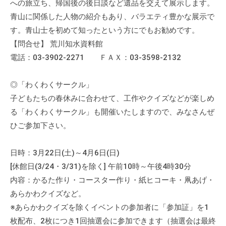
への旅立ち、帰国後の後日談など遺品を交えて展示します。
青山に関係した人物の紹介もあり、バラエティ豊かな展示で
す。青山士を初めて知ったという方にでもお勧めです。
【問合せ】 荒川知水資料館
電話：03-3902-2271 ＦＡＸ：03-3598-2132
◎「わくわくサークル」
子どもたちの春休みに合わせて、工作やクイズなどが楽しめ
る「わくわくサークル」も開催いたしますので、みなさんぜ
ひご参加下さい。
日時：3月22日(土)～4月6日(日)
[休館日(3/24・3/31)を除く] 午前10時～午後4時30分
内容：かるた作り・コースター作り・紙ヒコーキ・凧あげ・
あらかわクイズなど。
※あらかわクイズを除くイベントの参加者に「参加証」を1
枚配布、2枚につき1回抽選会に参加できます（抽選会は最終