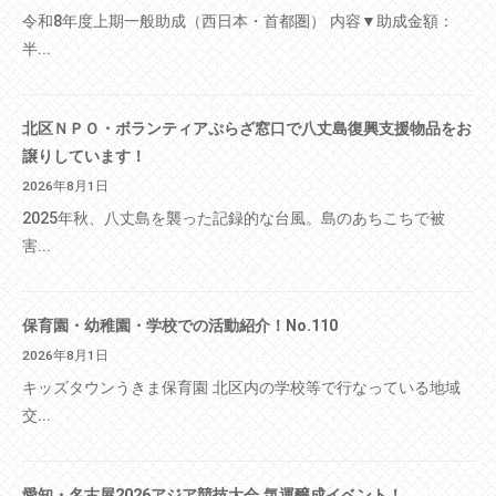
令和8年度上期一般助成（西日本・首都圏） 内容▼助成金額：
半...
北区ＮＰＯ・ボランティアぷらざ窓口で八丈島復興支援物品をお
譲りしています！
2026年8月1日
2025年秋、八丈島を襲った記録的な台風。島のあちこちで被
害...
保育園・幼稚園・学校での活動紹介！No.110
2026年8月1日
キッズタウンうきま保育園 北区内の学校等で行なっている地域
交...
愛知・名古屋2026アジア競技大会 気運醸成イベント！