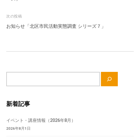
会
ビ
場
ゲ
次の投稿
や
ー
お知らせ「北区市民活動実態調査 シリーズ７」
機
シ
材
ョ
の
ン
貸
出
な
ど
サ
の
イ
事
ト
業
内
新着記事
を
検
お
索
イベント・講座情報（2026年8月）
こ
2026年8月1日
な
っ