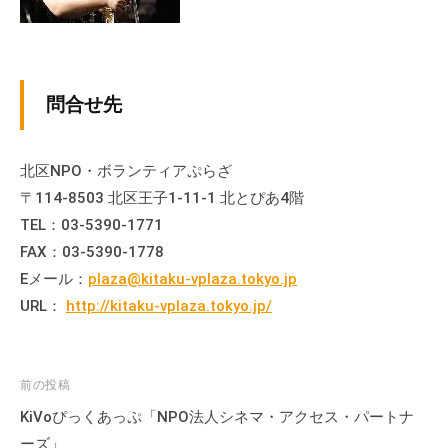
流
の
場
で
問合せ先
す
。
様
北区NPO・ボランティアぷらざ
々
〒114-8503 北区王子1-11-1 北とぴあ4階
な
TEL：03-5390-1771
催
FAX：03-5390-1778
し
Eメール：
plaza@kitaku-vplaza.tokyo.jp
・
URL：
http://kitaku-vplaza.tokyo.jp/
講
座
の
投
前の投稿
開
稿
催
KiVoぴっくあっぷ「NPO法人シネマ・アクセス・パートナ
、
ナ
ーズ」