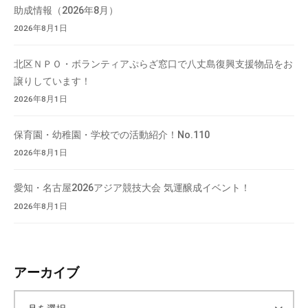
助成情報（2026年8月）
て
い
2026年8月1日
ま
す
北区ＮＰＯ・ボランティアぷらざ窓口で八丈島復興支援物品をお
。
譲りしています！
場
2026年8月1日
所
は
保育園・幼稚園・学校での活動紹介！No.110
北
2026年8月1日
と
ぴ
愛知・名古屋2026アジア競技大会 気運醸成イベント！
あ
2026年8月1日
1
1
階
で
アーカイブ
す
。
ア