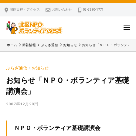
ー
コ
区
開館日程・アクセス
お問い合わせ
03-5390-1771
N
ン
P
テ
O
ン
メ
・
ニ
ツ
北
ュ
ボ
「
へ
ー
ホーム
新着情報
ぷらざ通信
お知らせ
お知らせ「ＮＰＯ・ボランティア
ラ
区
北
ス
ン
区
N
キ
テ
N
P
ぷらざ通信
お知らせ
/
ッ
ィ
P
O
ア
プ
O
お知らせ「ＮＰＯ・ボランティア基礎
・
ぷ
・
講演会」
ボ
ら
ボ
ざ
ラ
ラ
2007年12月28日
b
ン
ン
y
テ
テ
k
ィ
ィ
v
ＮＰＯ・ボランティア基礎講演会
ア
ア
p