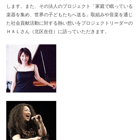
の
します。また、その法人のプロジェクト「家庭で眠っている
支
楽器を集め、世界の子どもたちへ送る」取組みや音楽を通じ
援
た社会貢献活動に対する熱い想いをプロジェクトリーダーの
や
ＨＡＬさん（北区在住）に語っていただきます。
、
活
動
に
関
す
る
総
合
的
な
情
報
交