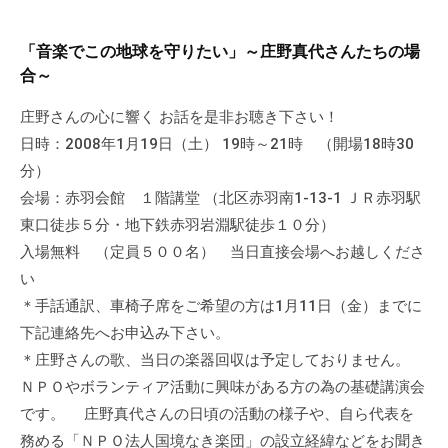
ぷ
-
ぷ
ら
a
ら
「音楽でこの地球を守りたい」～庄野真代さんたちの場
ざ
d
ざ
合～
」
m
は
i
庄野さんの心に響く お話を是非お聴き下さい！
、
n
日時：2008年1月19日（土） 19時～21時 （開場18時30
N
分）
P
会場：赤羽会館 １階講堂 （北区赤羽南1-13-1 ＪＲ赤羽駅
O
東口徒歩５分・地下鉄赤羽岩淵駅徒歩１０分）
・
入場無料 （定員５００名） 当日直接会場へお越しくださ
ボ
い
ラ
＊手話通訳、車椅子席をご希望の方は1月11日（金）までに
ン
下記連絡先へお申込み下さい。
テ
ィ
＊庄野さんの歌、当日の楽器回収は予定しておりません。
ア
ＮＰＯやボランティア活動に興味がある方の為の基礎講演会
活
です。 庄野真代さんの日頃の活動の様子や、自ら代表を
動
務める「ＮＰＯ法人国境なき楽団」の設立経緯などをお聞き