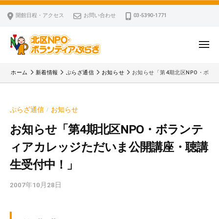
ー
コ
区
開館日程・アクセス
お問い合わせ
03-5390-1771
N
ン
P
テ
O
ン
メ
・
ニ
ツ
北
ュ
ボ
「
へ
ー
ホーム
新着情報
ぷらざ通信
お知らせ
お知らせ「第4期北区NPO・ボ
ラ
区
北
ス
ン
区
N
キ
テ
N
P
ぷらざ通信
お知らせ
/
ッ
ィ
P
O
ア
プ
O
お知らせ「第4期北区NPO・ボランテ
・
ぷ
・
ィアカレッジただいま公開講座・聴講
ボ
ら
ボ
ざ
ラ
生受付中！」
ラ
ン
ン
2007年10月28日
b
テ
テ
y
ィ
ィ
k
ア
ア