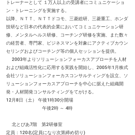
トレーナーとして １万人以上の受講者にコミュニケーショ
の
ン・トレーニングを実施する。
支
以降、ＮＴＴ、ＮＴＴドコモ、三菱総研、三菱重工、ホンダ
援
や
技研など日本の代表的企業においてコミュニケーション研
、
修、メンタルヘルス研修、コーチング研修を実施、また数々
活
の経営者、専門家、ビジネスマンを対象にアクティブカウン
動
セリングおよびコーチング等の個人セッションを提供。
に
2003年よりソリューションフォーカスアプローチを人材
関
および組織活性化に応用する実践を開始し、2005年1月株式
す
会社ソリューションフォーカスコンサルティングを設立、ソ
る
リューションフォーカスアプローチを中心に据えた組織開
総
発・人材開発コンサルティングをてがける。
合
12月8日（土） 午後1時30分開場
的
午後2時 ～ 4時
な
情
報
北とぴあ7階 第2研修室
交
定員：120名(定員になり次第締め切り)