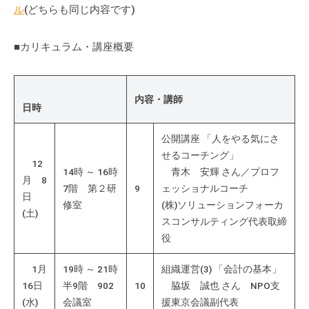
ル
(どちらも同じ内容です)
て
い
ま
■カリキュラム・講座概要
す
。
場
内容・講師
日時
所
は
公開講座 「人をやる気にさ
北
せるコーチング」
12
と
14時 ～ 16時
青木 安輝 さん／プロフ
月 8
ぴ
7階 第２研
9
ェッショナルコーチ
日
あ
修室
(株)ソリューションフォーカ
(土)
1
スコンサルティング代表取締
1
役
階
1月
19時 ～ 21時
組織運営(3) 「会計の基本」
で
16日
半9階 902
10
脇坂 誠也 さん NPO支
す
(水)
会議室
援東京会議副代表
。