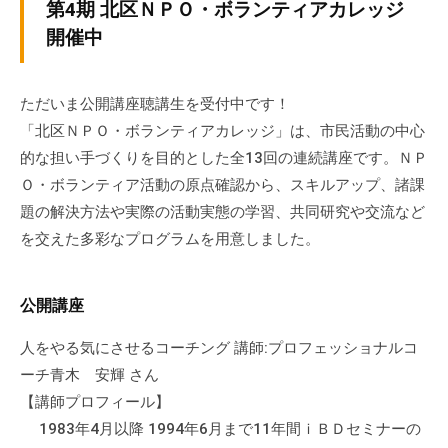
v
第4期 北区ＮＰＯ・ボランティアカレッジ
ぷ
ぷ
p
ら
開催中
ら
-
ざ
ざ
a
」
d
ただいま公開講座聴講生を受付中です！
は
m
「北区ＮＰＯ・ボランティアカレッジ」は、市民活動の中心
、
i
的な担い手づくりを目的とした全13回の連続講座です。ＮＰ
N
n
P
Ｏ・ボランティア活動の原点確認から、スキルアップ、諸課
O
題の解決方法や実際の活動実態の学習、共同研究や交流など
・
を交えた多彩なプログラムを用意しました。
ボ
ラ
公開講座
ン
テ
人をやる気にさせるコーチング 講師:プロフェッショナルコ
ィ
ーチ青木 安輝 さん
ア
【講師プロフィール】
活
1983年4月以降 1994年6月まで11年間ｉＢＤセミナーの
動