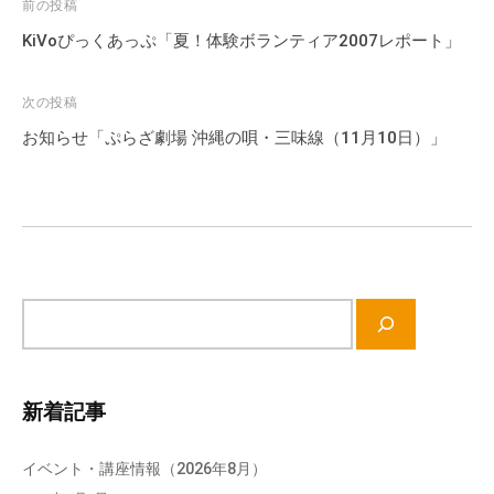
投
前の投稿
稿
KiVoぴっくあっぷ「夏！体験ボランティア2007レポート」
ナ
ビ
次の投稿
ゲ
お知らせ「ぷらざ劇場 沖縄の唄・三味線（11月10日）」
ー
シ
ョ
ン
サ
イ
ト
内
新着記事
検
索
イベント・講座情報（2026年8月）