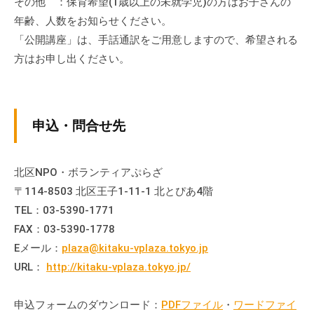
その他 ：保育希望(1歳以上の未就学児)の方はお子さんの
会
年齢、人数をお知らせください。
場
「公開講座」は、手話通訳をご用意しますので、希望される
や
方はお申し出ください。
機
材
の
貸
申込・問合せ先
出
な
ど
北区NPO・ボランティアぷらざ
の
〒114-8503 北区王子1-11-1 北とぴあ4階
事
TEL：03-5390-1771
業
FAX：03-5390-1778
を
Eメール：
plaza@kitaku-vplaza.tokyo.jp
お
URL：
http://kitaku-vplaza.tokyo.jp/
こ
な
申込フォームのダウンロード：
PDFファイル
・
ワードファイ
っ