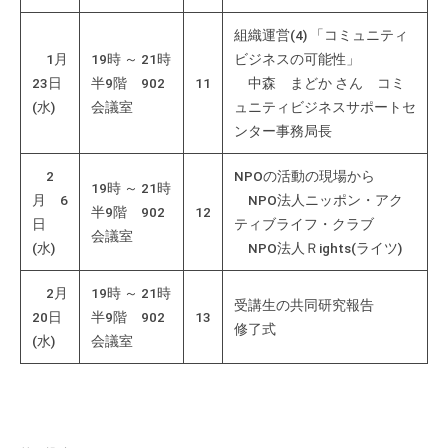
組織運営(4) 「コミュニティ
1月
19時 ～ 21時
ビジネスの可能性」
23日
半9階 902
11
中森 まどか さん コミ
(水)
会議室
ュニティビジネスサポートセ
ンター事務局長
2
NPOの活動の現場から
19時 ～ 21時
月 6
NPO法人ニッポン・アク
半9階 902
12
日
ティブライフ・クラブ
会議室
(水)
NPO法人Ｒights(ライツ)
2月
19時 ～ 21時
受講生の共同研究報告
20日
半9階 902
13
修了式
(水)
会議室