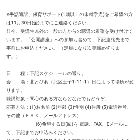
流
の
※手話通訳、保育サポート(1歳以上の未就学児)をご希望の方
場
は11月30日(金)までにご連絡ください。
で
只今、受講生以外の一般の方からの聴講の希望を受け付けて
す
います。 「公開講座」への参加も含めて、下記連絡先まで
。
事前にお申込ください。 （定員になり次第締め切りま
様
す。）
々
な
日 程：下記スケジュールの通り。
催
会 場：北とぴあ（北区王子1-11-1）日によって場所が変
し
ります。
・
講
聴講対象：関心のある方ならどなたでもどうぞ。
座
応募方法：(1)お名前 (2)年齢 (3)性別 (4)住所 (5)電話番号、
の
その他（ＦＡＸ、メールアドレス）
開
(6)希望する日(回)を 電話、FAX、Eメールに
催
て、下記までお申込みください。
、