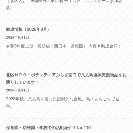
【北区内】 ※開催日の早い順 ディスクゴルフスクール参加者
募...
助成情報（2026年8月）
2026年8月1日
令和8年度上期一般助成（西日本・首都圏） 内容▼助成金額：
半...
北区ＮＰＯ・ボランティアぷらざ窓口で八丈島復興支援物品をお
譲りしています！
2026年8月1日
2025年秋、八丈島を襲った記録的な台風。島のあちこちで被
害...
保育園・幼稚園・学校での活動紹介！No.110