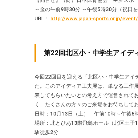
【問合せ】（財）日本体育協会 生涯スポーツ課
る
総
～金の午前9時30分 ～午後5時30分（祝日
合
URL：
http://www.japan-sports.or.jp/event
的
な
情
第22回北区小・中学生アイデ
報
交
流
今回22回目を迎える「北区小・中学生アイ
の
た。このアイディア工夫展は、単なる工作
場
表してもらいたいとの考え方で運営されて
で
く、たくさんの方々のご来場をお待ちして
す
日時：10月13日（土） 午前10時～午後6時
。
場所：北とぴあ13階飛鳥ホール（北区王子1
様
駅徒歩2分
々