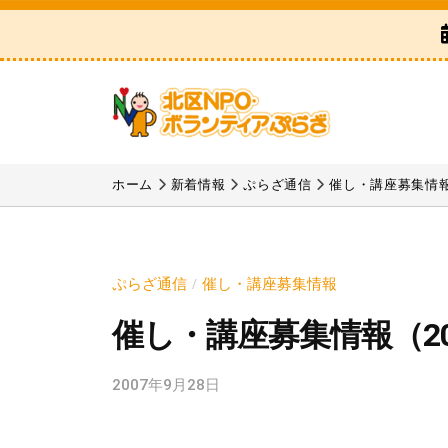
区
コ
N
ン
P
テ
O
ン
・
ツ
ボ
北
「
へ
ラ
区
北
ホーム
新着情報
ぷらざ通信
催し・講座募集情
ス
ン
区
N
テ
キ
N
P
ィ
ッ
P
ア
O
プ
ぷらざ通信
催し・講座募集情報
/
O
ぷ
・
催し・講座募集情報（20
・
ら
ボ
ボ
ざ
ラ
2007年9月28日
b
ラ
y
ン
ン
k
テ