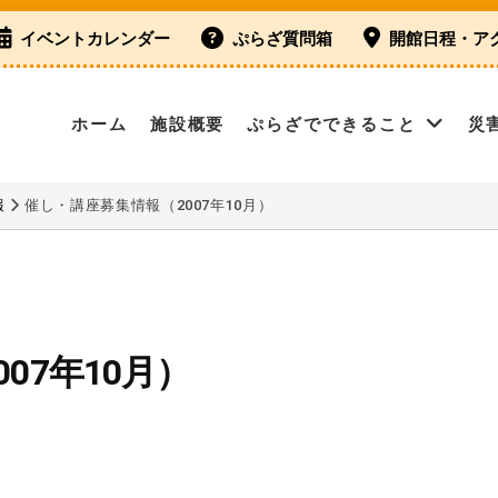
イベントカレンダー
ぷらざ質問箱
開館日程・ア
ホーム
施設概要
ぷらざでできること
災
報
催し・講座募集情報（2007年10月）
07年10月）