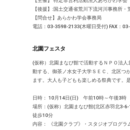
【主催】 特定非営利活動法人あらかわ学会
す
【後援】:国土交通省荒川下流河川事務所・
。
【問合せ】あらかわ学会事務局
場
電話：03-3598-2133(木曜日受付) FAX：03-3
所
は
北
北園フェスタ
と
(仮称）北園まなび館で活動するＮＰＯ法人
ぴ
動する、御茶ノ水女子大学ＳＥＣ、北区つ
あ
ます。大人も子どもも楽しめる祭典です。
1
1
日時： 10月14日(日) 午前10時～午後3時
階
場所：(仮称）北園まなび館(北区赤羽北3-
で
徒歩10分
す
。
内容： 《北園クラブ》・スタジオプログラ