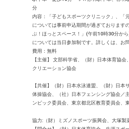
テ
分
ィ
内容：「子どもスポーツクリニック」、「
ア
については事前申込期間が過ぎております
活
ぶ！ほっとスペース！」(午前10時30分から
動
については当日参加制です。詳しくは、お
の
費用：無料
支
【主催】 文部科学省、（財）日本体育協会
援
クリエーション協会
や
、
【共催】（財）日本水泳連盟、（財）日本
活
体操協会、（社）日本フェンシング協会／
動
ンピック委員会、東京都北区教育委員会、
に
関
協力:（財）ミズノスポーツ振興会、大塚製
す