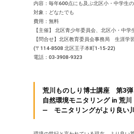
内容：毎年600点にも及ぶ北区小・中学生
な
対象：どなたでも
催
費用：無料
し
【主催】 北区青少年委員会、北区小・中学
・
【問合せ】北区教育委員会事務局 生涯学
講
(〒114-8508 北区王子本町1-15-22)
座
の
電話：03-3908-9323
開
催
、
荒川ものしり博士講座 第3弾
会
自然環境モニタリング in 荒川
場
や
― モニタリングがより良い
機
材
環境の世紀と言われている現在、より良い