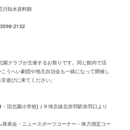
荒川知水資料館
598-2132
北園クラブが主催するお祭りです。同じ館内で活
かこうへい劇団や地元自治会も一緒になって開催し
是非遊びに来てください。
6-1・旧北園小学校)ＪＲ埼京線北赤羽駅赤羽口より
ム発表会・ニュースポーツコーナー・体力測定コー