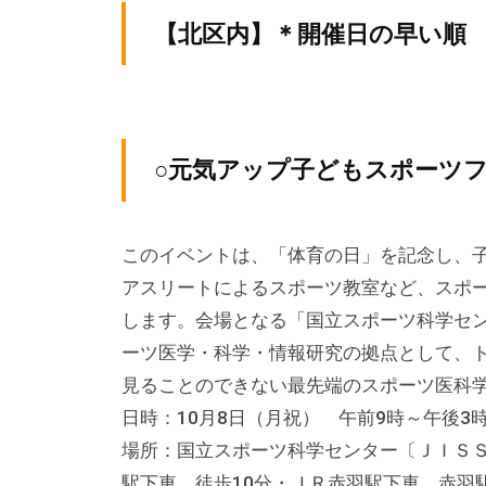
テ
v
ィ
【北区内】＊開催日の早い
ィ
p
ア
ア
-
ぷ
a
ぷ
ら
d
ら
ざ
○元気アップ子どもスポーツ
m
ざ
」
i
は
n
、
このイベントは、「体育の日」を記念し、
N
アスリートによるスポーツ教室など、スポ
P
します。会場となる「国立スポーツ科学セ
O
ーツ医学・科学・情報研究の拠点として、
・
見ることのできない最先端のスポーツ医科
ボ
日時：10月8日（月祝） 午前9時～午後3
ラ
場所：国立スポーツ科学センター〔ＪＩＳＳ〕
ン
駅下車 徒歩10分・ＪＲ赤羽駅下車、赤羽