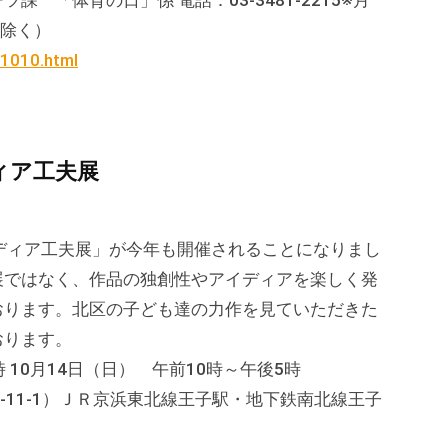
 「体育の日」係 電話：03-3481-2215※月
を除く）
/1010.html
ィア工夫展
ディア工夫展」が今年も開催されることになりまし
展ではなく、作品の独創性やアイディアを楽しく発
おります。北区の子ども達の力作を見ていただきた
おります。
 10月14日（日） 午前10時～午後5時
-11-1）ＪＲ京浜東北線王子駅・地下鉄南北線王子