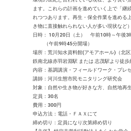
の
ます。これらの計画を進めていく上で「継
貸
れつつあります。再生・保全作業を進める
出
き物に直接触れられない人が多い現状など
な
日時： 10月20日（土） 午前10時～午後3
ど
（午前9時45分開場）
の
事
場所：荒川知水資料館(アモアホール)（北区志
業
鉄南北線赤羽岩淵駅 または 志茂駅より徒歩
を
内容：基調講演・フィールドワーク・プレ
お
講師：河川生態市民モニタリング研究会
こ
対象：自然や生き物が好きな方、自然地再
な
定員：30名
っ
費用：300円
て
申込方法：電話・ＦＡＸにて
い
締め切り：定員になり次第締め切り
ま