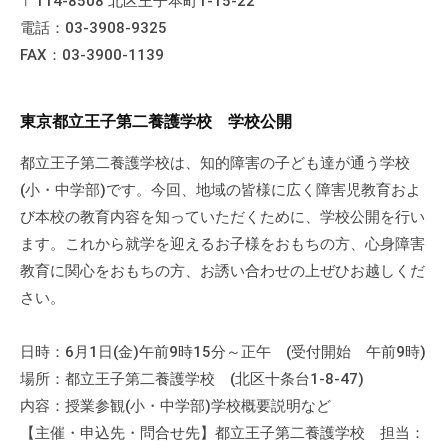
〒114-8508 北区王子本町1-15-22
電話：03-3908-9325
FAX：03-3900-1139
東京都立王子第二養護学校 学校公開
都立王子第二養護学校は、知的障害の子ども達が通う学校
(小・中学部)です。今回、地域の皆様に広く障害児教育およ
び本校の教育内容を知っていただくために、学校公開を行い
ます。これから就学を迎えるお子様をおもちの方、心身障害
教育に関心をおもちの方、お誘い合わせの上ぜひお越しくだ
さい。
日時：6月1日(金)午前9時15分～正午 (受付開始 午前9時)
場所：都立王子第二養護学校 (北区十条台1-8-47)
内容：授業参観(小・中学部)学校概要説明など
【主催・申込先・問合せ先】都立王子第二養護学校 担当：