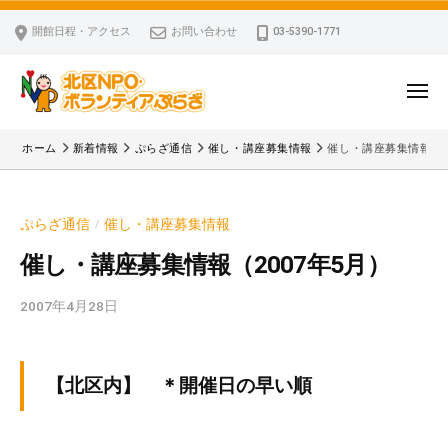
ー
コ
区
開館日程・アクセス
お問い合わせ
03-5390-1771
N
ン
P
テ
O
ン
メ
・
ニ
ツ
北
ュ
ボ
「
へ
ー
ホーム
新着情報
ぷらざ通信
催し・講座募集情報
催し・講座募集情報（2
ラ
区
北
ス
ン
区
N
キ
テ
N
P
ぷらざ通信
催し・講座募集情報
/
ッ
ィ
P
O
ア
プ
O
催し・講座募集情報（2007年5月）
・
ぷ
・
ボ
ら
2007年4月28日
b
ボ
ざ
ラ
y
ラ
ン
k
ン
v
テ
テ
【北区内】 ＊開催日の早い順
p
ィ
ィ
-
ア
ア