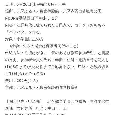
日時：5月26日(土)午前10時～正午
て
い
場所：北区ふるさと農家体験館（北区赤羽自然観察公園
ま
内)JR赤羽駅西口下車徒歩12分
す
内容：江戸時代に建てられた古民家で、カラクリおもちゃ
。
「パタパタ」を作る。
場
対象：小学生以上の方
所
(小学生のみの場合は保護者同伴のこと)
は
申込方法：往復はがきに「昔のあそび教室参加希望」と明記
北
のうえ、参加者全員の氏名・年齢・住所・電話番号を記入し
と
(1通3名まで)文化財係までご応募下さい。申込・応募締切:5
ぴ
月18日(金)まで（必着）
あ
費用：200円(１人)
1
主催：北区ふるさと農家体験館運営協議会
1
階
で
【問合せ先・申込先】 北区教育委員会事務局 生涯学習推
す
進課 文化財係 担当：中山・川上
。