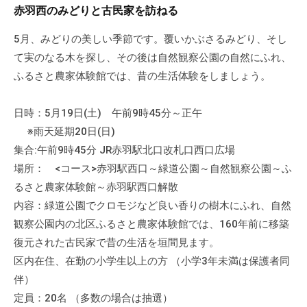
a
ぷ
赤羽西のみどりと古民家を訪ねる
ぷ
d
ら
ら
m
5月、みどりの美しい季節です。覆いかぶさるみどり、そし
ざ
ざ
i
て実のなる木を探し、その後は自然観察公園の自然にふれ、
」
n
は
ふるさと農家体験館では、昔の生活体験をしましょう。
、
N
日時：5月19日(土) 午前9時45分～正午
P
※雨天延期20日(日)
O
集合:午前9時45分 JR赤羽駅北口改札口西口広場
・
場所： <コース>赤羽駅西口～緑道公園～自然観察公園～ふ
ボ
るさと農家体験館～赤羽駅西口解散
ラ
内容：緑道公園でクロモジなど良い香りの樹木にふれ、自然
ン
観察公園内の北区ふるさと農家体験館では、160年前に移築
テ
復元された古民家で昔の生活を垣間見ます。
ィ
区内在住、在勤の小学生以上の方 （小学3年未満は保護者同
ア
伴）
活
動
定員：20名 （多数の場合は抽選）