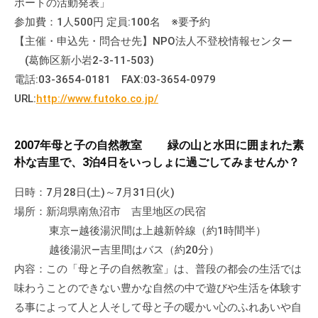
ポートの活動発表」
参加費：1人500円 定員:100名 ※要予約
【主催・申込先・問合せ先】NPO法人不登校情報センター
(葛飾区新小岩2-3-11-503)
電話:03-3654-0181 FAX:03-3654-0979
URL:
http://www.futoko.co.jp/
2007年母と子の自然教室 緑の山と水田に囲まれた素
朴な吉里で、3泊4日をいっしょに過ごしてみませんか？
日時：7月28日(土)～7月31日(火)
場所：新潟県南魚沼市 吉里地区の民宿
東京―越後湯沢間は上越新幹線（約1時間半）
越後湯沢―吉里間はバス（約20分）
内容：この「母と子の自然教室」は、普段の都会の生活では
味わうことのできない豊かな自然の中で遊びや生活を体験す
る事によって人と人そして母と子の暖かい心のふれあいや自