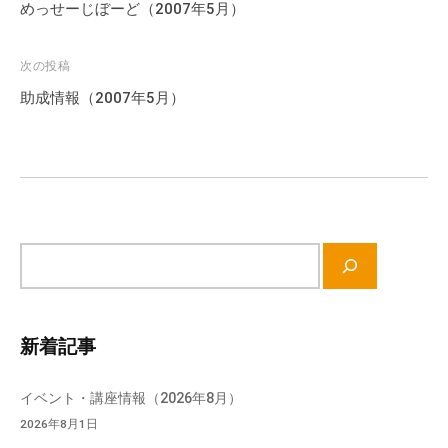
稿
めっせーじぼーど（2007年5月）
ナ
ビ
次の投稿
ゲ
助成情報（2007年5月）
ー
シ
ョ
ン
サ
イ
ト
内
新着記事
検
索
イベント・講座情報（2026年8月）
2026年8月1日