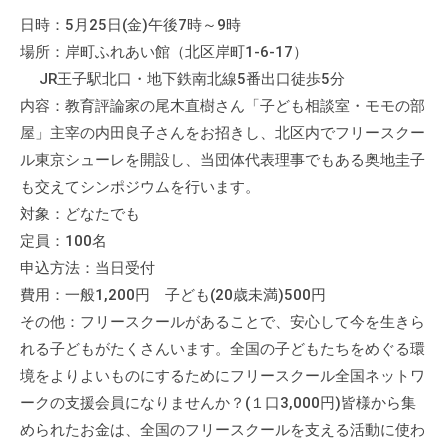
流
日時：5月25日(金)午後7時～9時
の
場所：岸町ふれあい館（北区岸町1-6-17）
場
JR王子駅北口・地下鉄南北線5番出口徒歩5分
で
内容：教育評論家の尾木直樹さん「子ども相談室・モモの部
す
屋」主宰の内田良子さんをお招きし、北区内でフリースクー
。
ル東京シューレを開設し、当団体代表理事でもある奥地圭子
様
も交えてシンポジウムを行います。
々
な
対象：どなたでも
催
定員：100名
し
申込方法：当日受付
・
費用：一般1,200円 子ども(20歳未満)500円
講
その他：フリースクールがあることで、安心して今を生きら
座
れる子どもがたくさんいます。全国の子どもたちをめぐる環
の
境をよりよいものにするためにフリースクール全国ネットワ
開
ークの支援会員になりませんか？(１口3,000円)皆様から集
催
められたお金は、全国のフリースクールを支える活動に使わ
、