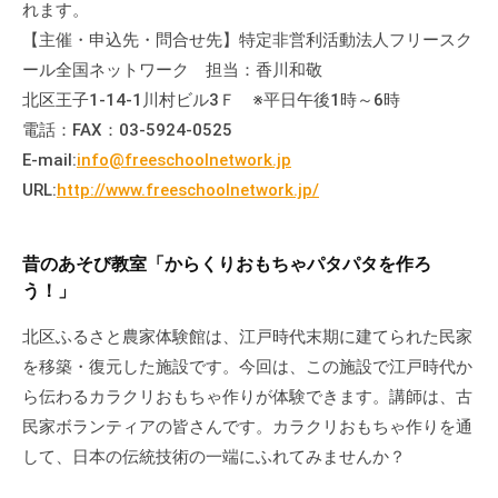
れます。
会
【主催・申込先・問合せ先】特定非営利活動法人フリースク
場
ール全国ネットワーク 担当：香川和敬
や
北区王子1-14-1川村ビル3Ｆ ※平日午後1時～6時
機
材
電話：FAX：03-5924-0525
の
E-mail:
info@freeschoolnetwork.jp
貸
URL:
http://www.freeschoolnetwork.jp/
出
な
昔のあそび教室「からくりおもちゃパタパタを作ろ
ど
う！」
の
事
北区ふるさと農家体験館は、江戸時代末期に建てられた民家
業
を移築・復元した施設です。今回は、この施設で江戸時代か
を
ら伝わるカラクリおもちゃ作りが体験できます。講師は、古
お
民家ボランティアの皆さんです。カラクリおもちゃ作りを通
こ
して、日本の伝統技術の一端にふれてみませんか？
な
っ