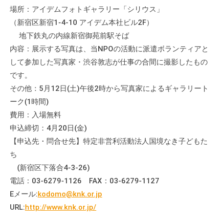
場所：アイデムフォトギャラリー「シリウス」
（新宿区新宿1-4-10 アイデム本社ビル2F）
地下鉄丸の内線新宿御苑前駅そば
内容：展示する写真は、当NPOの活動に派遣ボランティアと
して参加した写真家・渋谷敦志が仕事の合間に撮影したもの
です。
その他：5月12日(土)午後2時から写真家によるギャラリート
ーク(1時間)
費用：入場無料
申込締切：4月20日(金)
【申込先・問合せ先】特定非営利活動法人国境なき子どもた
ち
(新宿区下落合4-3-26)
電話：03-6279-1126 FAX：03-6279-1127
Eメール:
kodomo@knk.or.jp
URL:
http://www.knk.or.jp/