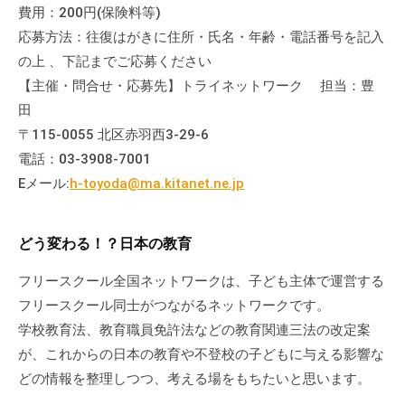
の
費用：200円(保険料等)
支
応募方法：往復はがきに住所・氏名・年齢・電話番号を記入
援
の上 、下記までご応募ください
や
【主催・問合せ・応募先】トライネットワーク 担当：豊
、
田
活
〒115-0055 北区赤羽西3-29-6
動
電話：03-3908-7001
に
Eメール:
h-toyoda@ma.kitanet.ne.jp
関
す
る
どう変わる！？日本の教育
総
フリースクール全国ネットワークは、子ども主体で運営する
合
的
フリースクール同士がつながるネットワークです。
な
学校教育法、教育職員免許法などの教育関連三法の改定案
情
が、これからの日本の教育や不登校の子どもに与える影響な
報
どの情報を整理しつつ、考える場をもちたいと思います。
交