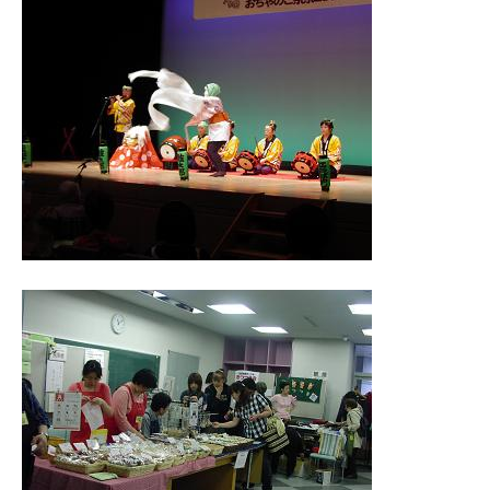
流
の
場
で
す
。
様
々
な
催
し
・
講
座
の
開
催
、