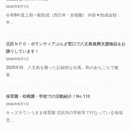
2026年8月1日
令和8年度上期一般助成（西日本・首都圏） 内容▼助成金額：
半...
北区ＮＰＯ・ボランティアぷらざ窓口で八丈島復興支援物品をお
譲りしています！
2026年8月1日
2025年秋、八丈島を襲った記録的な台風。島のあちこちで被
害...
保育園・幼稚園・学校での活動紹介！No.110
2026年8月1日
キッズタウンうきま保育園 北区内の学校等で行なっている地域
交...