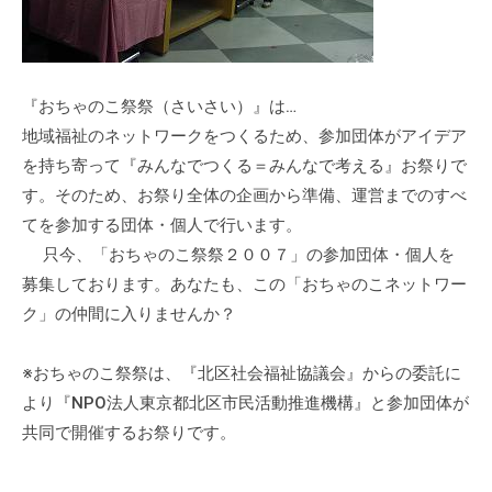
会
場
や
機
『おちゃのこ祭祭（さいさい）』は…
材
地域福祉のネットワークをつくるため、参加団体がアイデア
の
を持ち寄って『みんなでつくる＝みんなで考える』お祭りで
貸
す。そのため、お祭り全体の企画から準備、運営までのすべ
出
てを参加する団体・個人で行います。
な
只今、「おちゃのこ祭祭２００７」の参加団体・個人を
ど
募集しております。あなたも、この「おちゃのこネットワー
の
ク」の仲間に入りませんか？
事
業
※おちゃのこ祭祭は、『北区社会福祉協議会』からの委託に
を
お
より『NPO法人東京都北区市民活動推進機構』と参加団体が
こ
共同で開催するお祭りです。
な
っ