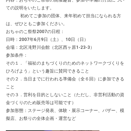
内容：おちゃのこ祭祭の開催趣旨、参加や準備の方法につい
の
ての説明をいたします。
支
初めてご参加の団体、来年初めて担当になられる方
援
は、ぜひともご参加ください。
や
おちゃのこ祭祭2007の日程：
、
日時：2007年6月9日（土）、10日（日）
活
動
会場：北区滝野川会館（北区西ヶ原1-23-3）
に
参加条件：
関
その１．「福祉のまちづくりのためのネットワークづくりを
す
ひろげよう」という趣旨に賛同できること
る
その２．当日までに行われる準備会（全６回）に参加できる
総
こと
合
その３．営利を目的としないこと（ただし、非営利活動の資
的
金づくりのため販売等は可能です）
な
参加形態：ステージ発表、体験・展示コーナー、バザー、模
情
擬店、お祭りの全体企画・運営など
報
交