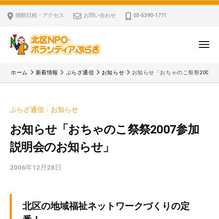
ー
コ
区
開館日程・アクセス
お問い合わせ
03-5390-1771
N
ン
P
テ
O
ン
メ
・
ニ
ツ
北
ュ
ボ
「
へ
ー
ホーム
新着情報
ぷらざ通信
お知らせ
お知らせ「おちゃのこ祭祭2007
ラ
区
北
ス
ン
区
N
キ
テ
N
P
ぷらざ通信
お知らせ
/
ッ
ィ
P
O
ア
プ
O
お知らせ「おちゃのこ祭祭2007参加
・
ぷ
・
説明会のお知らせ」
ボ
ら
ボ
ざ
ラ
ラ
2006年12月28日
b
ン
ン
y
テ
テ
k
ィ
ィ
v
北区の地域福祉ネットワークづくりの定
ア
ア
p