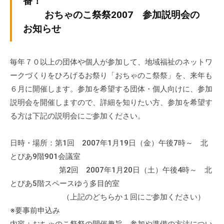
番！
ぷ
-
ぷ
おちゃのこ祭祭2007 参加説明会の
ら
a
ら
お知らせ
ざ
d
ざ
」
m
は
i
毎年７０以上の団体や個人が参加して、地域福祉のネットワ
、
n
ークづくりをひろげるお祭り「おちゃのこ祭祭」を、来年も
N
６月に開催します。参加を希望する団体・個人向けに、参加
P
説明会を開催しますので、詳細を知りたい方、参加を希望す
O
る方は下記の説明会にご参加ください。
・
ボ
ラ
日時・場所：第1回 2007年1月19日（金）午後7時～ 北
ン
とぴあ9階901会議室
テ
第2回 2007年1月20日（土）午後4時～ 北
ィ
とぴあ5階スペースゆう多目的室
ア
（上記のどちらか１回にご参加ください）
活
※要事前申込み
動