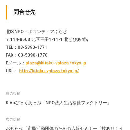
て
問合せ先
い
ま
す
北区NPO・ボランティアぷらざ
。
〒114-8503 北区王子1-11-1 北とぴあ4階
場
TEL：03-5390-1771
所
FAX：03-5390-1778
は
Eメール：
plaza@kitaku-vplaza.tokyo.jp
北
と
URL：
http://kitaku-vplaza.tokyo.jp/
ぴ
あ
1
投
前の投稿
1
稿
KiVoぴっくあっぷ「NPO法人生活福祉ファクトリー」
階
ナ
で
ビ
次の投稿
す
ゲ
。
お知らせ「市民活動団体のための広報セミナー「技あり！イ