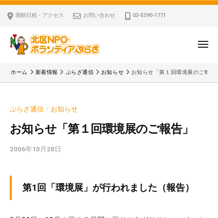
ー
コ
区
開館日程・アクセス
お問い合わせ
03-5390-1771
N
ン
P
テ
O
ン
メ
・
ニ
ツ
北
ュ
ボ
「
へ
ー
ホーム
新着情報
ぷらざ通信
お知らせ
お知らせ「第１回環境展のご報告
ラ
区
北
ス
ン
区
N
キ
テ
N
P
ぷらざ通信
お知らせ
/
ッ
ィ
P
O
ア
プ
O
お知らせ「第１回環境展のご報告」
・
ぷ
・
ボ
ら
2006年10月28日
b
ボ
ざ
ラ
y
ラ
ン
k
ン
v
テ
テ
第1回「環境展」が行われました（報告）
p
ィ
ィ
-
ア
ア