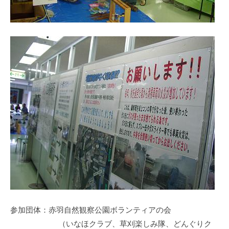
の
支
援
や
、
活
動
に
関
す
る
総
合
的
な
情
参加団体：赤羽自然観察公園ボランティアの会
報
交
（いなほクラブ、草刈楽しみ隊、どんぐりク