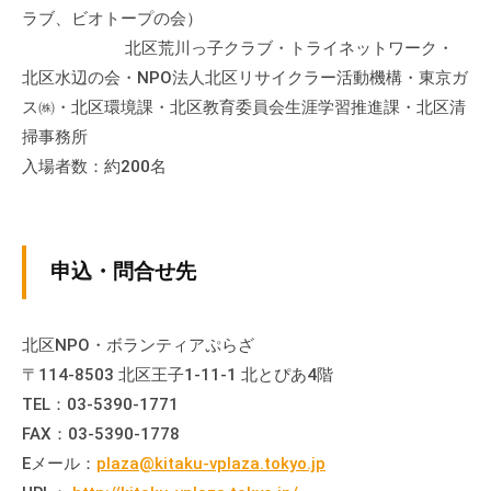
流
ラブ、ビオトープの会）
の
北区荒川っ子クラブ・トライネットワーク・
場
北区水辺の会・NPO法人北区リサイクラー活動機構・東京ガ
で
ス㈱・北区環境課・北区教育委員会生涯学習推進課・北区清
す
掃事務所
。
入場者数：約200名
様
々
な
催
申込・問合せ先
し
・
講
北区NPO・ボランティアぷらざ
座
〒114-8503 北区王子1-11-1 北とぴあ4階
の
TEL：03-5390-1771
開
FAX：03-5390-1778
催
Eメール：
plaza@kitaku-vplaza.tokyo.jp
、