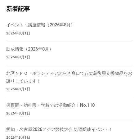
内
て
新着記事
検
い
索
ま
イベント・講座情報（2026年8月）
す
2026年8月1日
。
場
助成情報（2026年8月）
所
2026年8月1日
は
北
北区ＮＰＯ・ボランティアぷらざ窓口で八丈島復興支援物品をお
と
譲りしています！
ぴ
2026年8月1日
あ
1
保育園・幼稚園・学校での活動紹介！No.110
1
2026年8月1日
階
で
す
愛知・名古屋2026アジア競技大会 気運醸成イベント！
。
2026年8月1日