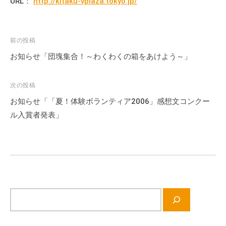
URL：
http://kitaku-vplaza.tokyo.jp/
会
場
や
投
前の投稿
機
稿
お知らせ「団塊集合！～わくわくの箱をあけよう～」
材
ナ
の
ビ
貸
次の投稿
出
ゲ
お知らせ「「夏！体験ボランティア2006」感想文コンクー
な
ー
ル入賞者発表」
ど
シ
の
ョ
事
ン
業
を
お
サ
こ
イ
な
ト
っ