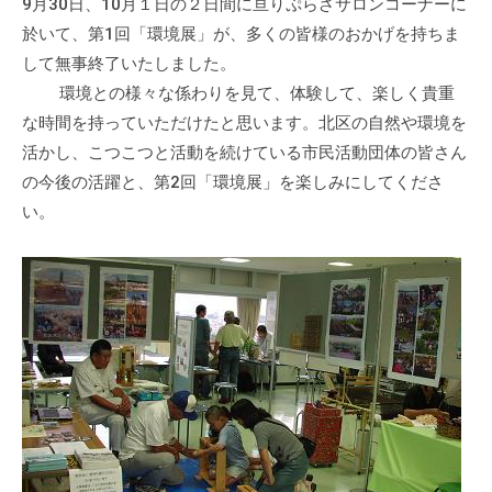
a
9月30日、10月１日の２日間に亘りぷらざサロンコーナーに
ぷ
ぷ
d
於いて、第1回「環境展」が、多くの皆様のおかげを持ちま
ら
ら
m
して無事終了いたしました。
ざ
ざ
i
」
環境との様々な係わりを見て、体験して、楽しく貴重
n
は
な時間を持っていただけたと思います。北区の自然や環境を
、
活かし、こつこつと活動を続けている市民活動団体の皆さん
N
の今後の活躍と、第2回「環境展」を楽しみにしてくださ
P
い。
O
・
ボ
ラ
ン
テ
ィ
ア
活
動