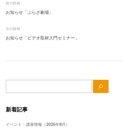
投
前の投稿
稿
お知らせ「ぷらざ劇場」
ナ
ビ
次の投稿
ゲ
お知らせ「ビデオ取材入門セミナー」
ー
シ
ョ
ン
サ
イ
ト
内
新着記事
検
索
イベント・講座情報（2026年8月）