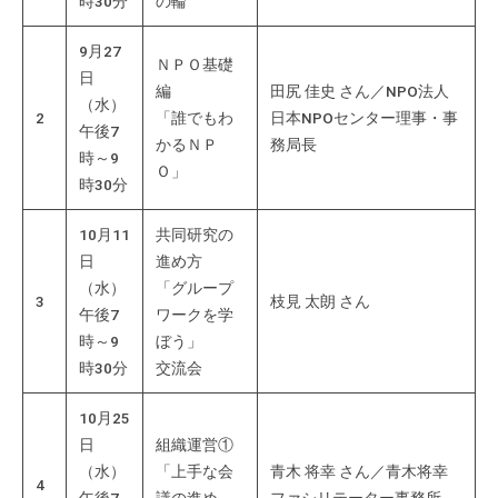
時30分
の輪
会
場
9月27
ＮＰＯ基礎
や
日
編
田尻 佳史 さん／NPO法人
機
（水）
2
「誰でもわ
日本NPOセンター理事・事
材
午後7
かるＮＰ
務局長
の
時～9
Ｏ」
貸
時30分
出
10月11
共同研究の
な
日
進め方
ど
（水）
「グループ
の
3
枝見 太朗 さん
午後7
ワークを学
事
時～9
ぼう」
業
時30分
交流会
を
お
10月25
こ
日
組織運営①
な
（水）
「上手な会
青木 将幸 さん／青木将幸
4
っ
午後7
議の進め
ファシリテーター事務所