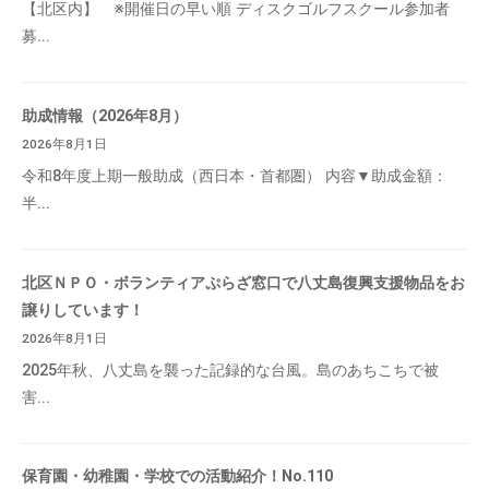
【北区内】 ※開催日の早い順 ディスクゴルフスクール参加者
募...
助成情報（2026年8月）
2026年8月1日
令和8年度上期一般助成（西日本・首都圏） 内容▼助成金額：
半...
北区ＮＰＯ・ボランティアぷらざ窓口で八丈島復興支援物品をお
譲りしています！
2026年8月1日
2025年秋、八丈島を襲った記録的な台風。島のあちこちで被
害...
保育園・幼稚園・学校での活動紹介！No.110