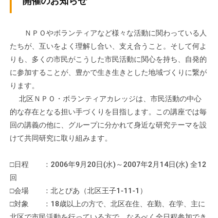
開催のお知らせ
ぷ
-
ぷ
ら
a
ら
ざ
d
ＮＰＯやボランティアなど様々な活動に関わっている人
ざ
」
m
たちが、互いをよく理解し合い、支え合うこと。そして何よ
は
i
りも、多くの市民がこうした市民活動に関心を持ち、自発的
、
n
に参加することが、豊かで生き生きとした地域づくりに繋が
N
ります。
P
北区ＮＰＯ・ボランティアカレッジは、市民活動の中心
O
的な存在となる担い手づくりを目指します。この講座では毎
・
回の講義の他に、グループに分かれて身近な研究テーマを設
ボ
けて共同研究に取り組みます。
ラ
ン
テ
□日程 ：2006年9月20日(水)～2007年2月14日(水) 全12
ィ
回
ア
□会場 ：北とぴあ（北区王子1-11-1）
活
□対象 ：18歳以上の方で、北区在住、在勤、在学、主に
動
北区で市民活動を行っている方で、なるべく全日程参加でき