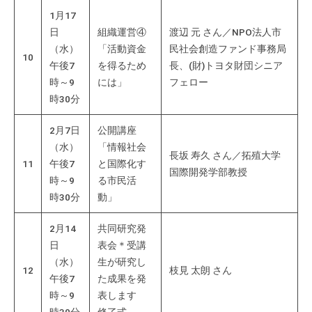
1月17
日
組織運営④
渡辺 元 さん／NPO法人市
（水）
「活動資金
民社会創造ファンド事務局
10
午後7
を得るため
長、(財)トヨタ財団シニア
時～9
には」
フェロー
時30分
2月7日
公開講座
（水）
「情報社会
長坂 寿久 さん／拓殖大学
11
午後7
と国際化す
国際開発学部教授
時～9
る市民活
時30分
動」
2月14
共同研究発
日
表会＊受講
（水）
生が研究し
12
枝見 太朗 さん
午後7
た成果を発
時～9
表します
時30分
修了式