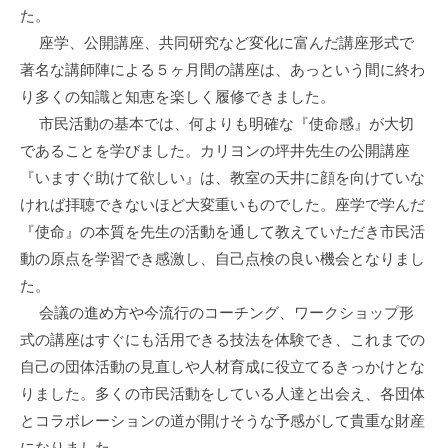
た。
座学、公開講座、共同研究など変化に富んだ講座形式で
著名な講師陣による５ヶ月間の講座は、あっという間に終わ
り多くの知識と知恵を楽しく履修できました。
市民活動の基本では、何よりも明確な『使命感』が大切
であることを学びました。カリヨンの坪井先生の公開講座
『いますぐ助けて欲しい』は、教室の天井に顔を向けていな
ければ拝聴できないほど大変重いものでした。座学で学んだ
『使命』の本質を先生の活動を通して教えていただき市民活
動の原点を学習でき感激し、自己点検の良い機会となりまし
た。
会議の進め方や今流行のコーチング、ワークショップ形
式の講座はすぐにも活用できる技法を体験でき、これまでの
自己の団体活動の見直しや人材育成に役立てるきっかけとな
りました。多くの市民活動をしている人達と出会え、各団体
とコラボレーションの道が開けそうな予感がして貴重な財産