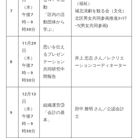
（福祉）
（水）
動
7
城北演劇を観る会（文化）
午後7
「区内の活
北区男女共同参画推進ﾈｯﾄﾜ
時～9
動団体から
ｰｸ(男女共同参画)
時30分
学ぶ」
11月29
思いを伝え
日
るプレゼン
（水）
井上 忠志 さん／レクリエ
8
テーション
午後7
ーションコーディネーター
共同研究中
時～9
間報告
時30分
12月13
日
組織運営③
（水）
田中 雅明 さん／公認会計
9
「会計の基
午後7
士
本」
時～9
時30分