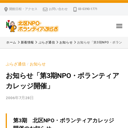
ー
コ
区
開館日程・アクセス
お問い合わせ
03-5390-1771
N
ン
P
テ
O
ン
メ
・
ニ
ツ
北
ュ
ボ
「
へ
ー
ホーム
新着情報
ぷらざ通信
お知らせ
お知らせ「第3期NPO・ボランテ
ラ
区
北
ス
ン
区
N
キ
テ
N
P
ぷらざ通信
お知らせ
/
ッ
ィ
P
O
ア
プ
O
お知らせ「第3期NPO・ボランティア
・
ぷ
・
カレッジ開催」
ボ
ら
ボ
ざ
ラ
ラ
2006年7月28日
b
ン
ン
y
テ
テ
k
ィ
ィ
v
第3期 北区NPO・ボランティアカレッジ
ア
ア
p