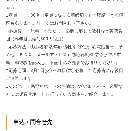
の
る方。
支
□定員 ：30名（定員になり次第締切り）＊聴講できる講
援
座もあります。詳しくはお問合わせ下さい。
や
□参加費 ：無料 ＊ただし、必要に応じて教材など実費負
、
担（昨年度実績1,500円程度）
活
□応募方法：①お名前 ②年齢 ③性別 ④住所 ⑤電話番号、そ
動
に
の他（ＦＡＸ、メールアドレス）⑥応募動機 ⑦今までの市
関
民活動経験を記入し、下記申込み先までお送りください。
す
□応募期間：8月1日(火)～31日(木) 必着 ＊応募者には後日
る
ご連絡します。
総
□その他 ：保育サポートの準備はございませんが、必要な
合
方には保育サポートを行っている団体をご紹介します。
的
な
情
報
申込・問合せ先
交