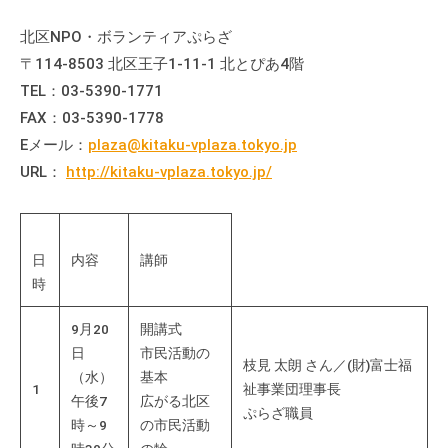
流
北区NPO・ボランティアぷらざ
の
場
〒114-8503 北区王子1-11-1 北とぴあ4階
で
TEL：03-5390-1771
す
FAX：03-5390-1778
。
Eメール：
plaza@kitaku-vplaza.tokyo.jp
様
URL：
http://kitaku-vplaza.tokyo.jp/
々
な
催
日
内容
講師
し
時
・
講
9月20
開講式
座
日
市民活動の
の
枝見 太朗 さん／(財)富士福
（水）
基本
開
1
祉事業団理事長
午後7
広がる北区
催
ぷらざ職員
時～9
の市民活動
、