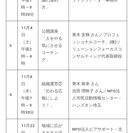
て
時～9
方」
い
時30分
ま
す
11月4
公開講座
。
日
青木 安輝 さん／プロフェ
「人をやる
（土）
ッショナルコーチ、(株)ソ
場
5
気にさせる
午後2
リューションフォーカスコ
所
コーチン
時～4
ンサルティング代表取締役
は
グ」
時
北
と
11月8
ぴ
日
組織運営②
青木 将幸 さん
あ
（水）
「伝わる広
吉田 理映子 さん／NPO法
1
6
午後7
報にしよ
人市民活動情報センター・
1
時～9
う！」
ハンズオン埼玉
階
時30分
で
す
11月22
地域に広が
NPO法人ピアサポート・北
。
日
るＮＰＯ活