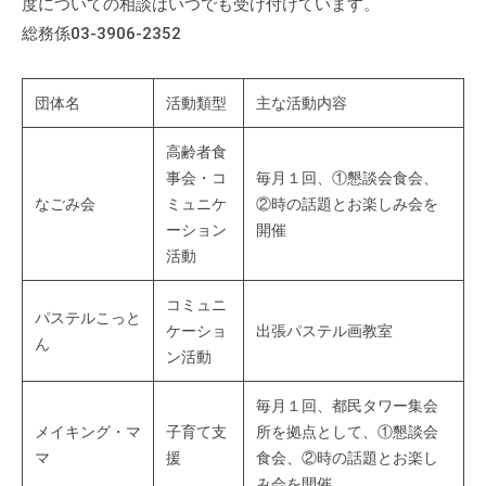
度についての相談はいつでも受け付けています。
流
総務係03-3906-2352
の
場
で
団体名
活動類型
主な活動内容
す
。
高齢者食
様
事会・コ
毎月１回、①懇談会食会、
々
なごみ会
ミュニケ
②時の話題とお楽しみ会を
ーション
開催
な
活動
催
し
コミュニ
・
パステルこっと
ケーショ
出張パステル画教室
講
ん
ン活動
座
の
毎月１回、都民タワー集会
開
メイキング・マ
子育て支
所を拠点として、①懇談会
催
マ
援
食会、②時の話題とお楽し
、
み会を開催