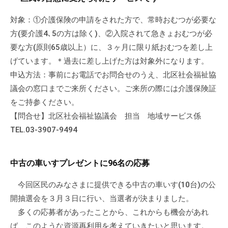
対象：①介護保険の申請をされた方で、常時おむつが必要な
方(要介護4､5の方は除く)、②入院されて急きょおむつが必
要な方(原則65歳以上）に、３ヶ月に限り紙おむつを差し上
げています。＊過去に差し上げた方は対象外になります。
申込方法：事前にお電話でお問合せのうえ、北区社会福祉協
議会の窓口までご来所ください。ご来所の際には介護保険証
をご持参ください。
【問合せ】北区社会福祉協議会 担当 地域サービス係
TEL.03-3907-9494
中古の車いすプレゼントに96名の応募
今回区民のみなさまに提供できる中古の車いす(10台)の公
開抽選会を３月３日に行い、当選者が決まりました。
多くの応募者があったことから、これからも機会があれ
ば、このような資源再利用を考えていきたいと思います。