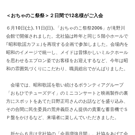
ぷ
-
ぷ
ら
a
ら
＜おちゃのこ祭祭＞２日間で12名様がご入会
ざ
d
ざ
」
m
６月10日(土)､11日(日)､「おちゃのこ祭祭2006」が滝野川
は
i
会館で開催されました。北社協は昨年と同じ５階小ホールで
、
n
｢昭和歌謡カフェ｣を再現する企画で参加しました。会場内を
N
昭和のイメージで統一し、メイドは昔懐かしいミルクホール
P
を思わせるエプロン姿でお客様をお迎えするなど、今年は昭
O
和の雰囲気づくりにこだわり、職員総出でがんばりました。
・
ボ
会場では、昭和歌謡を歌い続けるボランティアグループ
ラ
「おもひでチューズデイ」のミニコンサートと映画製作の裏
ン
テ
方にスポットをあてた日野正司さんのお話などを盛り込み、
ィ
その合間に民生委員の荒井義臣さん提供の貴重な蓄音機でＳ
ア
Ｐ盤をかけるなど、来場者に楽しんでいただきました。
活
動
折から６月は北社協の「会員増強月間」。社協をあげて会