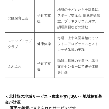
て
地域の子どもたちを対象に､
い
子育て支
スポーツ交流会､健康体操教
ま
北区保育士会
援
室、プラネタリウム見学、
す
調理実習などの活動
。
場
毎週、上十条図書館にてソ
所
ステップアップ
健康体操
フトエアロビックスとスト
は
クラブ
レッチ体操の実践
北
と
隔週土曜日の午前中、赤羽
子育て支
ぴ
ふわふわ
文化センターにて親子体操
援
あ
を計画
1
1
階
で
＜北社協の地域サービス＞歳末たすけあい・地域福祉募
す
金が財源
。
区民の善意に支えられたサービスです