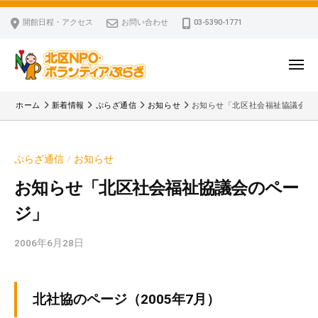
ー
コ
区
開館日程・アクセス
お問い合わせ
03-5390-1771
N
ン
P
テ
O
ン
メ
・
ニ
ツ
北
ュ
ボ
「
へ
ー
ホーム
新着情報
ぷらざ通信
お知らせ
お知らせ「北区社会福祉協議会の
ラ
区
北
ス
ン
区
N
キ
テ
N
P
ぷらざ通信
お知らせ
/
ッ
ィ
P
O
ア
プ
O
お知らせ「北区社会福祉協議会のペー
・
ぷ
・
ジ」
ボ
ら
ボ
ざ
ラ
ラ
2006年6月28日
b
ン
ン
y
テ
テ
k
ィ
ィ
v
北社協のページ（2005年7月）
ア
ア
p