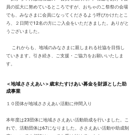
の
員の拡大に努めているところですが、おちゃのこ祭祭の会場
支
でも、みなさまに会員になってくださるよう呼びかけたとこ
援
ろ、２日間で12名の方にご入会をいただきました。ありがと
や
うございました。
、
活
これからも、地域のみなさまに親しまれる社協を目指し
動
ていきます。引き続き、ご支援・ご協力をお願いいたしま
に
関
す。
す
る
＜地域ささえあい＞歳末たすけあい募金を財源とした助
総
成事業
合
的
１０団体が地域ささえあい活動に仲間入り
な
情
本年度は23団体に地域ささえあい活動助成を行いました。こ
報
れで、活動団体は67になりました。ささえあい活動や助成制
交