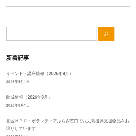
ン
サ
イ
ト
内
新着記事
検
索
イベント・講座情報（2026年8月）
2026年8月1日
助成情報（2026年8月）
2026年8月1日
北区ＮＰＯ・ボランティアぷらざ窓口で八丈島復興支援物品をお
譲りしています！