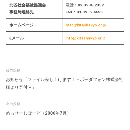
北区社会福祉協議会
電話：03-3906-2352
事務局連絡先
FAX：03-3905-4653
ホームページ
http://kitashakyo.or.jp
Eメール
info@kitashakyo.or.jp
投
前の投稿
稿
お知らせ「ファイル差し上げます！－ボーダフォン株式会社
ナ
様より寄付－」
ビ
ゲ
次の投稿
ー
めっせーじぼーど（2006年7月）
シ
ョ