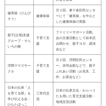
会
場
月２回、東十条区民センタ
健美操（けんび
や
健康体操
ーにて「健美操」を中心と
そう）
機
した健康体操の実践
材
ファミリーサポート活動。
の
親子(父母)支援
子育て支
会の主催活動として絵本読
貸
グループ・そら
援
み聞かせ、親子ヨガ、講演
出
いろの種
会など
な
ど
月２回、浮間区民センタ
の
浮間ママズサー
子育て支
ー、赤羽会館などで、親子
事
クル
援
ふれあい活動（お花見、工
業
作、お茶会など）
を
お
日本の伝承「人
日本の伝承文化・わらべう
こ
を育てる唄」を
三世代交
たを用いた育児支援活動・
な
学び伝える会・
流
地域交流活動
っ
ひなたぼっこ