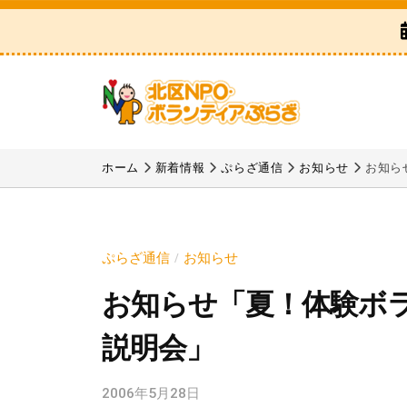
区
コ
N
ン
P
テ
O
ン
・
ツ
ボ
北
「
へ
ラ
区
北
ホーム
新着情報
ぷらざ通信
お知らせ
お知ら
ス
ン
区
N
テ
キ
N
P
ィ
ッ
P
ア
O
プ
ぷらざ通信
お知らせ
/
O
ぷ
・
お知らせ「夏！体験ボ
・
ら
ボ
ボ
ざ
説明会」
ラ
ラ
ン
ン
2006年5月28日
b
テ