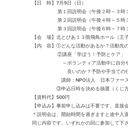
【日 時】7月9日（日）
テ
第１回説明会（午後２時～３時３
ィ
第２回説明会（午後４時～５時３
ア
第３回説明会（午後６時～７時３
活
動
【会 場】北とぴあ１３階飛鳥ホール（王
の
【内 容】①どんな活動があるか？活動先
支
②講座「学ぼう！予防とケア
援
～ボランティア活動中に自分やお友
や
良いのか？予防や手当ての仕方を
、
講師：NPO法人 日本ファーストエ
活
③申込日時を決める抽選（くじ方
動
【資料代】500円
に
【申込み】事前申し込みは不要です。直接
関
＊説明会は、開始時間を過ぎますと途中入
す
同じ内容です。いずれかの回に参加して下