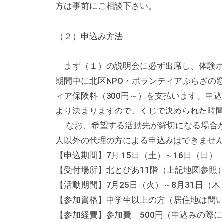
る
方は事前にご相談下さい。
総
合
（２）申込み方法
的
な
まず（１）の説明会に必ず出席し、体験ボ
情
期間中に北区NPO・ボランティアぷらざの
報
ィア保険料（300円～）を支払います。申
交
より決まりますので、くじで決められた時
流
なお、希望する活動先が締切になる場合が
の
人以外の代理の方による申込みはできませ
場
【申込期間】7月 15日（土）～16日（日）
で
【受付場所】北とぴあ11階（上記地図参照
す
【活動期間】7月25日（火）～8月31日（
。
【参加資格】中学生以上の方（居住地は問
様
【参加経費】参加費 500円（申込みの際
々