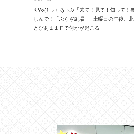
投
の
稿
KiVoぴっくあっぷ「来て！見て！知って！
貸
出
しんで！「ぷらざ劇場」─土曜日の午後、北
ナ
な
とぴあ１１Ｆで何かが起こる─」
ビ
ど
ゲ
の
ー
事
シ
業
ョ
を
ン
お
こ
な
っ
て
い
ま