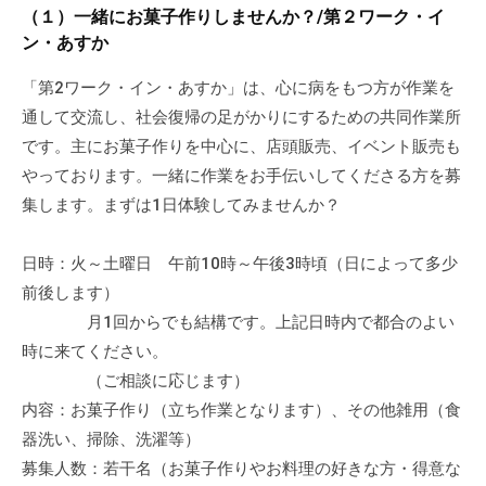
a
ぷ
（１）一緒にお菓子作りしませんか？/第２ワーク・イ
ぷ
d
ら
ン・あすか
ら
m
ざ
ざ
i
「第2ワーク・イン・あすか」は、心に病をもつ方が作業を
」
n
通して交流し、社会復帰の足がかりにするための共同作業所
は
、
です。主にお菓子作りを中心に、店頭販売、イベント販売も
N
やっております。一緒に作業をお手伝いしてくださる方を募
P
集します。まずは1日体験してみませんか？
O
・
日時：火～土曜日 午前10時～午後3時頃（日によって多少
ボ
前後します）
ラ
月1回からでも結構です。上記日時内で都合のよい
ン
時に来てください。
テ
（ご相談に応じます）
ィ
内容：お菓子作り（立ち作業となります）、その他雑用（食
ア
器洗い、掃除、洗濯等）
活
募集人数：若干名（お菓子作りやお料理の好きな方・得意な
動