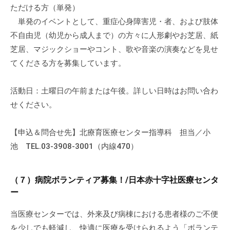
ただける方（単発）
単発のイベントとして、重症心身障害児・者、および肢体
不自由児（幼児から成人まで）の方々に人形劇やお芝居、紙
芝居、マジックショーやコント、歌や音楽の演奏などを見せ
てくださる方を募集しています。
活動日：土曜日の午前または午後。詳しい日時はお問い合わ
せください。
【申込＆問合せ先】北療育医療センター指導科 担当／小
池 TEL.03-3908-3001（内線470）
（７）病院ボランティア募集！/日本赤十字社医療センタ
ー
当医療センターでは、外来及び病棟における患者様のご不便
を少しでも軽減し、快適に医療を受けられるよう「ボランテ