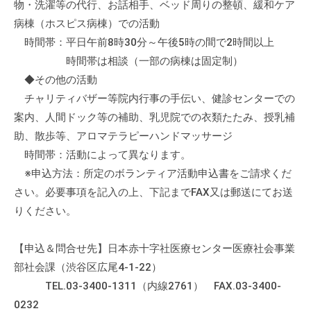
物・洗濯等の代行、お話相手、ベッド周りの整頓、緩和ケア
病棟（ホスピス病棟）での活動
時間帯：平日午前8時30分～午後5時の間で2時間以上
時間帯は相談（一部の病棟は固定制）
◆その他の活動
チャリティバザー等院内行事の手伝い、健診センターでの
案内、人間ドック等の補助、乳児院での衣類たたみ、授乳補
助、散歩等、アロマテラピーハンドマッサージ
時間帯：活動によって異なります。
※申込方法：所定のボランティア活動申込書をご請求くだ
さい。必要事項を記入の上、下記までFAX又は郵送にてお送
りください。
【申込＆問合せ先】日本赤十字社医療センター医療社会事業
部社会課（渋谷区広尾4-1-22）
TEL.03-3400-1311（内線2761） FAX.03-3400-
0232