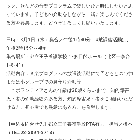
流
ック、歌などの音楽プログラムで楽しいひと時にしたいと思
の
っています。子どもの介助をしながら一緒に楽しんでくださ
場
る方を募集します。どうぞよろしくお願いいたします。
で
す
日時：3月1日（水）集合／午後1時40分 ※放課後活動は、
。
午後2時15分～4時
様
集合場所：都立王子養護学校 1F多目的ホール（北区十条台
々
1-8-41）
な
活動内容：音楽プログラムの放課後活動にて子どもとの1対1
催
または小グループでの見守り介助等
し
・
＊ボランティアさんの年齢は30歳くらいまで、知的障害
講
児・者の介助経験のある方、知的障害児・者をご理解いただ
座
ける方、初心者でも熱意のある方、を希望します。
の
開
【申込＆問合せ先】都立王子養護学校PTA有志 担当／橋本
催
（TEL.03-3894-8713）
、