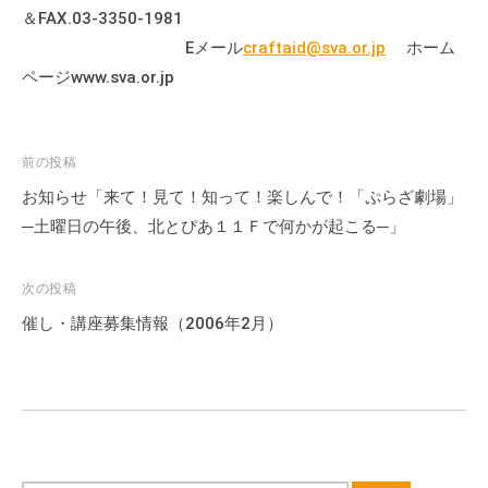
＆FAX.03-3350-1981
Eメール
craftaid@sva.or.jp
ホーム
ページwww.sva.or.jp
投
前の投稿
稿
お知らせ「来て！見て！知って！楽しんで！「ぷらざ劇場」
ナ
─土曜日の午後、北とぴあ１１Ｆで何かが起こる─」
ビ
ゲ
次の投稿
ー
催し・講座募集情報（2006年2月）
シ
ョ
ン