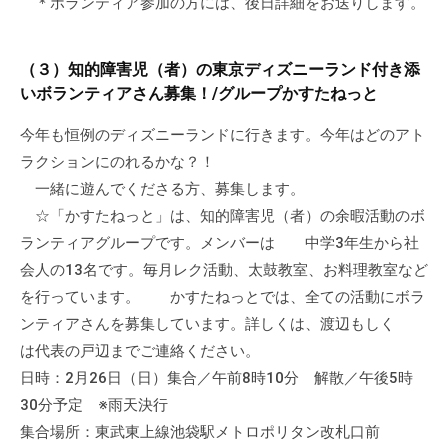
＊ボランティア参加の方には、後日詳細をお送りします。
会
場
や
（３）知的障害児（者）の東京ディズニーランド付き添
機
いボランティアさん募集！/グループかすたねっと
材
今年も恒例のディズニーランドに行きます。今年はどのアト
の
ラクションにのれるかな？！
貸
一緒に遊んでくださる方、募集します。
出
な
☆「かすたねっと」は、知的障害児（者）の余暇活動のボ
ど
ランティアグループです。メンバーは 中学3年生から社
の
会人の13名です。毎月レク活動、太鼓教室、お料理教室など
事
を行っています。 かすたねっとでは、全ての活動にボラ
業
ンティアさんを募集しています。詳しくは、渡辺もしく
を
は代表の戸辺までご連絡ください。
お
日時：2月26日（日）集合／午前8時10分 解散／午後5時
こ
30分予定 ※雨天決行
な
集合場所：東武東上線池袋駅メトロポリタン改札口前
っ