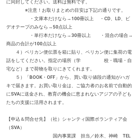
に同封してください。送料は無料です。
※注意！お取りまとめの目安は下記の通りです。
・文庫本だけなら→100冊以上 ・CD、LD、ビ
デオテープのみなら→50点以上
・単行本だけなら→30冊以上 ・混合の場合→
商品の合計が100点以上
４）ペリカン便伝票を箱に貼り、ペリカン便に集荷の電
話をしてください。指定の場所（学 校・職場・自
宅など）まで荷物を取りにきてくれます。
５）「BOOK・OFF」から、買い取り値段の通知がハガ
キで届きます。お買い取り金は、ご協力者のお名前で自動的
にSVAに送金され、教育の機会に恵まれないアジアの子ども
たちの支援に活用されます。
【申込＆問合せ先】（社）シャンティ国際ボランティア会
（SVA）
国内事業課 担当／鈴木、神崎 TEL