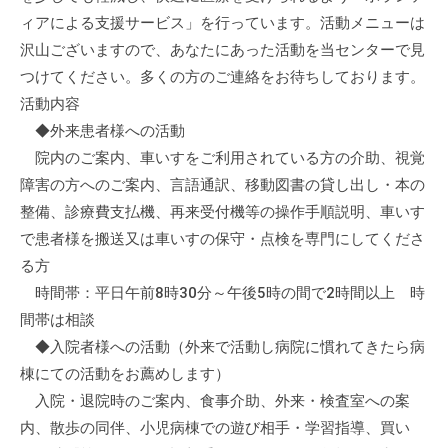
ィアによる支援サービス」を行っています。活動メニューは
沢山ございますので、あなたにあった活動を当センターで見
つけてください。多くの方のご連絡をお待ちしております。
活動内容
◆外来患者様への活動
院内のご案内、車いすをご利用されている方の介助、視覚
障害の方へのご案内、言語通訳、移動図書の貸し出し・本の
整備、診療費支払機、再来受付機等の操作手順説明、車いす
で患者様を搬送又は車いすの保守・点検を専門にしてくださ
る方
時間帯：平日午前8時30分～午後5時の間で2時間以上 時
間帯は相談
◆入院者様への活動（外来で活動し病院に慣れてきたら病
棟にての活動をお薦めします）
入院・退院時のご案内、食事介助、外来・検査室への案
内、散歩の同伴、小児病棟での遊び相手・学習指導、買い