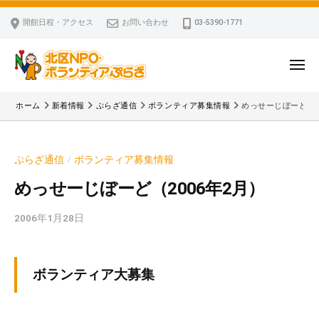
ー
コ
区
開館日程・アクセス
お問い合わせ
03-5390-1771
N
ン
P
テ
O
ン
メ
・
ニ
ツ
北
ュ
ボ
「
へ
ー
ホーム
新着情報
ぷらざ通信
ボランティア募集情報
めっせーじぼーど（2
ラ
区
北
ス
ン
区
N
キ
テ
N
P
ぷらざ通信
ボランティア募集情報
/
ッ
ィ
P
O
ア
プ
O
めっせーじぼーど（2006年2月）
・
ぷ
・
ボ
ら
2006年1月28日
b
ボ
ざ
ラ
y
ラ
ン
k
ン
v
テ
テ
ボランティア大募集
p
ィ
ィ
-
ア
ア