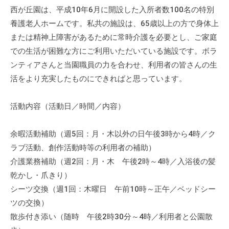
西が丘園は、平成10年6月に開設した入所者数100名の特別
養護老人ホームです。私共の施設は、65歳以上の方で身体上
または精神上障害があるために常時介護を必要とし、ご家庭
での生活が困難な方にご利用いただいている施設です。ボラ
ンティアさんと当園職員の力を合わせ、利用者の皆さんの生
活をより充実したものにできればと思っています。
活動内容（活動日／時間／内容）
余暇活動補助（週5回：月・木以外の日午後3時から4時／ク
ラブ活動、創作活動時等の利用者の補助）
介護業務補助（週2回：月・木 午後2時～4時／入浴後の髪
乾かし・爪きり）
シーツ交換（週1回：木曜日 午前10時～正午／ベッドシー
ツの交換）
散歩付き添い（随時 午後2時30分～4時／利用者と公園散