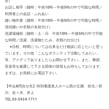
歩）
お話し相手（随時：午前10時～午後5時の中で可能な時間／
利用者との会話・ふれあい
縫い物作業（随時：午前10時～午後5時の中で可能な時間／
清拭縫いや衣類の名前付け）
洗濯場補助（随時：土・日 午前10時～午後5時の中で可能
な時間／洗濯、洗濯物たたみ、衣類の仕分け)
※日程、時間については出来るだけ相談に応じたいと思っ
ています。その他「こんなボランティア活動してみたい」
等、アイディアありましたらお聞かせ下さい。また、舞踏、
音楽等を披露して下さる団体の皆様もお待ちしております。
まずは、お気軽にお電話下さい。
【申込&問合せ先】特別養護老人ホーム西が丘園 担当／府
川、佐々木、井上
TEL.03-5924-7711