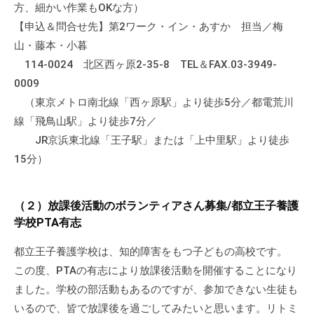
方、細かい作業もOKな方）
の
支
【申込＆問合せ先】第2ワーク・イン・あすか 担当／梅
援
山・藤本・小暮
や
114-0024 北区西ヶ原2-35-8 TEL＆FAX.03-3949-
、
0009
活
（東京メトロ南北線「西ヶ原駅」より徒歩5分／都電荒川
動
線「飛鳥山駅」より徒歩7分／
に
JR京浜東北線「王子駅」または「上中里駅」より徒歩
関
15分）
す
る
総
（２）放課後活動のボランティアさん募集/都立王子養護
合
学校PTA有志
的
都立王子養護学校は、知的障害をもつ子どもの高校です。
な
この度、PTAの有志により放課後活動を開催することになり
情
報
ました。学校の部活動もあるのですが、参加できない生徒も
交
いるので、皆で放課後を過ごしてみたいと思います。リトミ