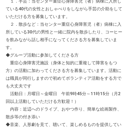
１．手芸：当センター重症心身障害児（者）病棟に入所し
ている40代の女性とおしゃべりをしながら手芸の介助をして
いただける方を募集しています。
２．散歩など：当センター重症心身障害児（者）病棟に入
所している30代の男性と一緒に院内を散歩したり、コーヒー
を飲みながら話し相手になってくださる方を募集していま
す。
◆グループ活動に参加してくださる方
重症心身障害児施設（身体と知的に重複して障害をもつ
方）の活動に加わってくださる方を募集しています。活動に
は職員が同行しますので初めてボランティア活動をする方で
も大丈夫です
活動日：月曜日～金曜日 午前9時45分～11時15分（月2
回以上活動していただける方歓迎！）
内容：近辺へのドライブ、おやつ作り、簡単な絵画製作、
散歩等の付き添い
◆音楽、人形劇を見て、聴いて、楽しめるものを提供してい