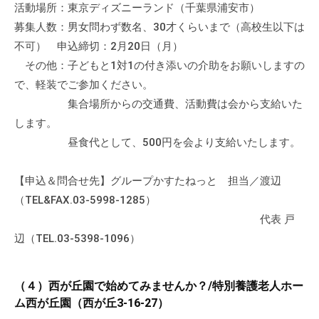
活動場所：東京ディズニーランド（千葉県浦安市）
て
募集人数：男女問わず数名、30才くらいまで（高校生以下は
い
不可） 申込締切：2月20日（月）
ま
その他：子どもと1対1の付き添いの介助をお願いしますの
す
。
で、軽装でご参加ください。
場
集合場所からの交通費、活動費は会から支給いた
所
します。
は
昼食代として、500円を会より支給いたします。
北
と
【申込＆問合せ先】グループかすたねっと 担当／渡辺
ぴ
（TEL&FAX.03-5998-1285）
あ
代表 戸
1
辺（TEL.03-5398-1096）
1
階
で
（４）西が丘園で始めてみませんか？/特別養護老人ホー
す
ム西が丘園（西が丘3-16-27）
。