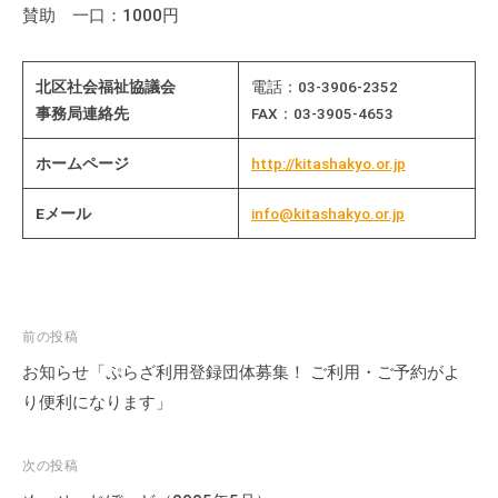
賛助 一口：1000円
北区社会福祉協議会
電話：03-3906-2352
事務局連絡先
FAX：03-3905-4653
ホームページ
http://kitashakyo.or.jp
Eメール
info@kitashakyo.or.jp
投
前の投稿
稿
お知らせ「ぷらざ利用登録団体募集！ ご利用・ご予約がよ
ナ
り便利になります」
ビ
ゲ
次の投稿
ー