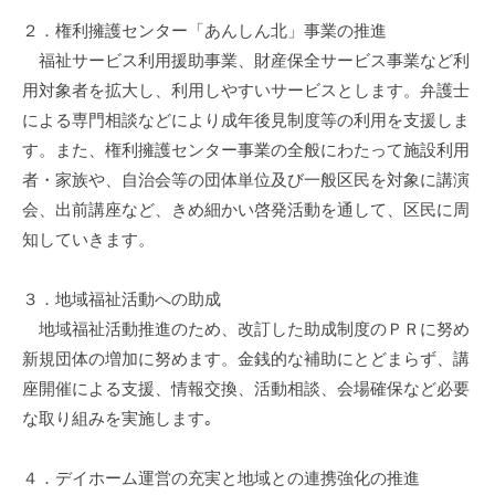
流
２．権利擁護センター「あんしん北」事業の推進
の
福祉サービス利用援助事業、財産保全サービス事業など利
場
用対象者を拡大し、利用しやすいサービスとします。弁護士
で
による専門相談などにより成年後見制度等の利用を支援しま
す
す。また、権利擁護センター事業の全般にわたって施設利用
。
者・家族や、自治会等の団体単位及び一般区民を対象に講演
様
々
会、出前講座など、きめ細かい啓発活動を通して、区民に周
な
知していきます。
催
し
３．地域福祉活動への助成
・
地域福祉活動推進のため、改訂した助成制度のＰＲに努め
講
新規団体の増加に努めます。金銭的な補助にとどまらず、講
座
座開催による支援、情報交換、活動相談、会場確保など必要
の
な取り組みを実施します｡
開
催
４．デイホーム運営の充実と地域との連携強化の推進
、