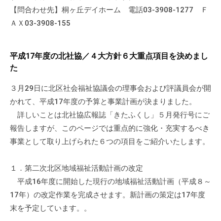
の
【問合わせ先】桐ヶ丘デイホーム 電話03-3908-1277 Ｆ
支
ＡＸ03-3908-155
援
や
、
平成17年度の北社協／４大方針６大重点項目を決めまし
活
た
動
３月29日に北区社会福祉協議会の理事会および評議員会が開
に
かれて、平成17年度の予算と事業計画が決まりました。
関
詳しいことは北社協広報誌「きたふくし」５月発行号にご
す
報告しますが、このページでは重点的に強化・充実するべき
る
総
事業として取り上げられた６つの項目をご紹介いたします。
合
的
１．第二次北区地域福祉活動計画の改定
な
平成16年度に開始した現行の地域福祉活動計画（平成８～
情
17年）の改定作業を完成させます。新計画の策定は17年度
報
末を予定しています。。
交