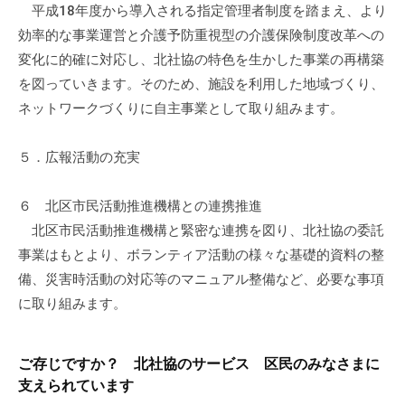
平成18年度から導入される指定管理者制度を踏まえ、より
会
効率的な事業運営と介護予防重視型の介護保険制度改革への
場
や
変化に的確に対応し、北社協の特色を生かした事業の再構築
機
を図っていきます。そのため、施設を利用した地域づくり、
材
ネットワークづくりに自主事業として取り組みます。
の
貸
５．広報活動の充実
出
な
６ 北区市民活動推進機構との連携推進
ど
北区市民活動推進機構と緊密な連携を図り、北社協の委託
の
事業はもとより、ボランティア活動の様々な基礎的資料の整
事
備、災害時活動の対応等のマニュアル整備など、必要な事項
業
に取り組みます。
を
お
こ
ご存じですか？ 北社協のサービス 区民のみなさまに
な
支えられています
っ