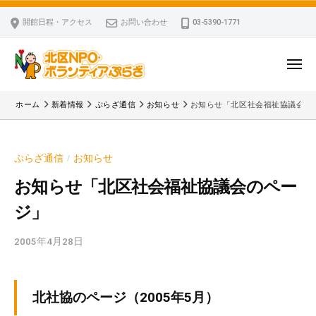
ー
コ
区
開館日程・アクセス
お問い合わせ
03-5390-1771
N
ン
P
テ
O
ン
メ
・
ニ
ツ
北
ュ
ボ
「
へ
ー
ホーム
新着情報
ぷらざ通信
お知らせ
お知らせ「北区社会福祉協議会の
ラ
区
北
ス
ン
区
N
キ
テ
N
P
ぷらざ通信
お知らせ
/
ッ
ィ
P
O
ア
プ
O
お知らせ「北区社会福祉協議会のペー
・
ぷ
・
ジ」
ボ
ら
ボ
ざ
ラ
ラ
2005年4月28日
b
ン
ン
y
テ
テ
k
ィ
ィ
v
北社協のページ（2005年5月）
ア
ア
p