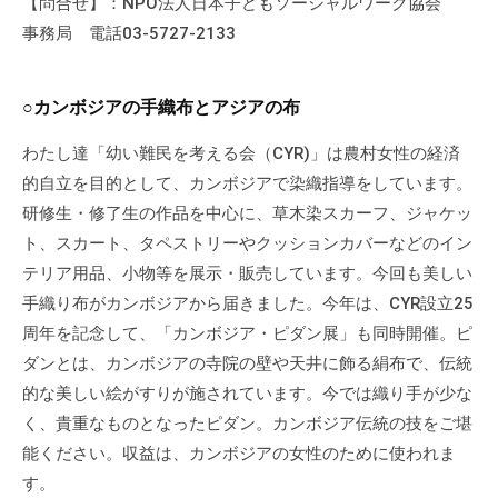
【問合せ】：NPO法人日本子どもソーシャルワーク協会
事務局 電話03-5727-2133
○カンボジアの手織布とアジアの布
わたし達「幼い難民を考える会（CYR)」は農村女性の経済
的自立を目的として、カンボジアで染織指導をしています。
研修生・修了生の作品を中心に、草木染スカーフ、ジャケッ
ト、スカート、タペストリーやクッションカバーなどのイン
テリア用品、小物等を展示・販売しています。今回も美しい
手織り布がカンボジアから届きました。今年は、CYR設立25
周年を記念して、「カンボジア・ピダン展」も同時開催。ピ
ダンとは、カンボジアの寺院の壁や天井に飾る絹布で、伝統
的な美しい絵がすりが施されています。今では織り手が少な
く、貴重なものとなったピダン。カンボジア伝統の技をご堪
能ください。収益は、カンボジアの女性のために使われま
す。