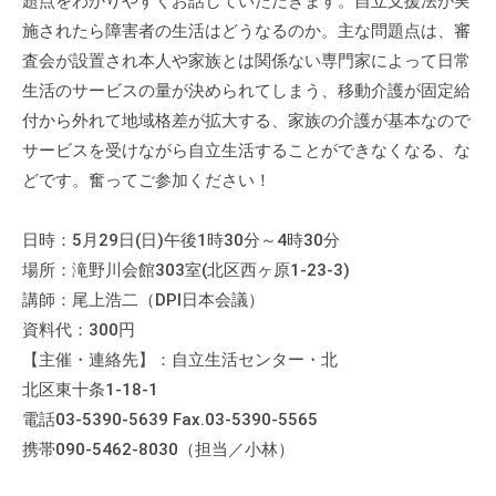
題点をわかりやすくお話していただきます。自立支援法が実
施されたら障害者の生活はどうなるのか。主な問題点は、審
査会が設置され本人や家族とは関係ない専門家によって日常
生活のサービスの量が決められてしまう、移動介護が固定給
付から外れて地域格差が拡大する、家族の介護が基本なので
サービスを受けながら自立生活することができなくなる、な
どです。奮ってご参加ください！
日時：5月29日(日)午後1時30分～4時30分
場所：滝野川会館303室(北区西ヶ原1-23-3)
講師：尾上浩二（DPI日本会議）
資料代：300円
【主催・連絡先】：自立生活センター・北
北区東十条1-18-1
電話03-5390-5639 Fax.03-5390-5565
携帯090-5462-8030（担当／小林）