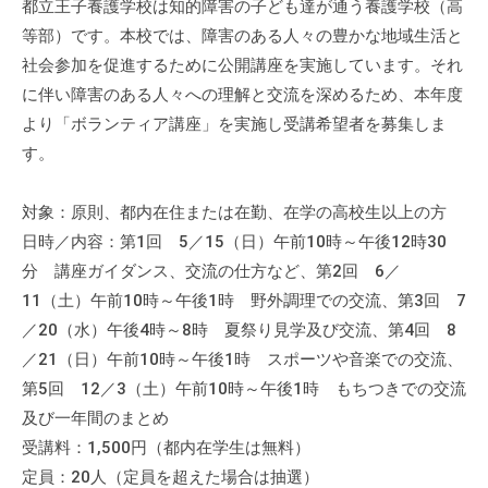
都立王子養護学校は知的障害の子ども達が通う養護学校（高
会
等部）です。本校では、障害のある人々の豊かな地域生活と
場
社会参加を促進するために公開講座を実施しています。それ
や
に伴い障害のある人々への理解と交流を深めるため、本年度
機
より「ボランティア講座」を実施し受講希望者を募集しま
材
の
す。
貸
出
対象：原則、都内在住または在勤、在学の高校生以上の方
な
日時／内容：第1回 5／15（日）午前10時～午後12時30
ど
分 講座ガイダンス、交流の仕方など、第2回 6／
の
11（土）午前10時～午後1時 野外調理での交流、第3回 7
事
／20（水）午後4時～8時 夏祭り見学及び交流、第4回 8
業
／21（日）午前10時～午後1時 スポーツや音楽での交流、
を
第5回 12／3（土）午前10時～午後1時 もちつきでの交流
お
及び一年間のまとめ
こ
受講料：1,500円（都内在学生は無料）
な
定員：20人（定員を超えた場合は抽選）
っ