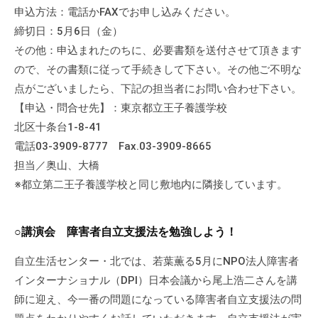
申込方法：電話かFAXでお申し込みください。
て
い
締切日：5月6日（金）
ま
その他：申込まれたのちに、必要書類を送付させて頂きます
す
ので、その書類に従って手続きして下さい。その他ご不明な
。
点がございましたら、下記の担当者にお問い合わせ下さい。
場
【申込・問合せ先】：東京都立王子養護学校
所
北区十条台1-8-41
は
電話03-3909-8777 Fax.03-3909-8665
北
担当／奥山、大橋
と
※都立第二王子養護学校と同じ敷地内に隣接しています。
ぴ
あ
1
○講演会 障害者自立支援法を勉強しよう！
1
階
自立生活センター・北では、若葉薫る5月にNPO法人障害者
で
インターナショナル（DPI）日本会議から尾上浩二さんを講
す
師に迎え、今一番の問題になっている障害者自立支援法の問
。