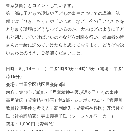
東京新聞）とコメントしています。
第一部は子どもの現状や子どもの事件についての講演、第二
部では『ひきこもり』や『いじめ』など、今の子どもたちを
とりまく環境はどうなっているのか、大人はどのように子ど
もと関わっていけばいいのかなどを対談を行い、参加者の皆
さんと一緒に深めていけたらと思っております。どうぞお誘
いあわせのうえ、ご参加くださいませ。
日時：5月14日（土）午後1時30分～4時15分（開場：午後1
時15分）
会場：世田谷区砧区民会館3階
内容：第1部＜講演＞「児童精神科医が語る子どもの事件」
高岡健氏（児童精神科医）第2部＜シンポジウム＞「寝屋川
教員殺傷事件を考える」高岡健氏（児童精神科医）芹沢俊介
氏（社会評論家）寺出壽美子氏（ソーシャルワーカー）
費用：1,000円（資料代）