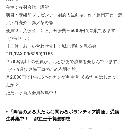
流
会場：赤羽会館・講堂
の
演目：壱組印プリゼンツ「劇的人生劇場」作／原田宗典 演
場
／大谷亮介 奏／草野徹
で
会員制：入会金＋２ヶ月分会費＝5000円で観劇できます
す
（学割アリ）
。
【主催・お問い合わせ先】：城北演劇を観る会
様
TEL/FAX.03(5390)3155
々
な
＊700名以上の会員が、北とぴあで演劇を楽しんでいます。
催
（4～9月は改修工事のため赤羽会館）
し
月2,000円で1年に6本のカンゲキ生活…あなたもはじめませ
・
んか？
講
ただいま新入会員募集中！
座
の
○「障害のある人たちに関わるボランティア講座」受講
開
生募集中！ 都立王子養護学校
催
、