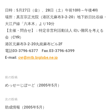
日時：5月27日（金）、28日（土）午前10時～午後4時
場所：真言宗正光院（港区元麻布3-2-20）地下鉄日比谷線・
大江戸線「六本木」より10分
【主催・問合せ】：特定非営利活動法人 幼い難民を考える
会（CYR）
港区元麻布3-2-20丸統麻布ビル2F
電話03-3796-6377 Fax.03-3796-6399
E-mail.
cyr@mtb.biglobe.ne.jp
投
前の投稿
稿
めっせーじぼーど（2005年5月）
ナ
ビ
次の投稿
ゲ
助成情報（2005年5月）