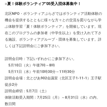
a
ぷ
○夏！体験ボランティア’05受入団体募集中！
ぷ
d
ら
ら
m
北区NPO・ボランティアぷらざではボランティア活動体験の
ざ
ざ
i
機会を提供するとともに様々な方々との交流を図りながら学
」
n
は
ぶ体験学習「夏！体験ボランティア」を開催しています。現
、
在このプログラムの参加者（中学生以上）を受け入れて下さ
N
る施設、ボランティアグループ・団体を募集しています。詳
P
しくは下記説明会にご参加下さい。
O
・
説明会日時：下記いずれかにご参加下さい。
ボ
5月10日（火）午後7時～8時
ラ
5月11日（水）午前10時30分～11時30分
ン
説明会会場：北とぴあ902会議室（北区王子1-11-1）王子駅
テ
徒歩2分
ィ
説明会締切：5月7日（土）
ア
体験活動受入期間：7月25日（月）～8月31日（水）の内、
活
動
数日間