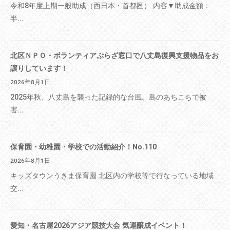
令和8年度上期一般助成（西日本・首都圏） 内容▼助成金額：
半...
北区ＮＰＯ・ボランティアぷらざ窓口で八丈島復興支援物品をお
譲りしています！
2026年8月1日
2025年秋、八丈島を襲った記録的な台風。島のあちこちで被
害...
保育園・幼稚園・学校での活動紹介！No.110
2026年8月1日
キッズタウンうきま保育園 北区内の学校等で行なっている地域
交...
愛知・名古屋2026アジア競技大会 気運醸成イベント！