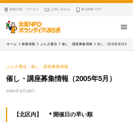
ー
コ
区
開館日程・アクセス
お問い合わせ
03-5390-1771
N
ン
P
テ
O
ン
メ
・
ニ
ツ
北
ュ
ボ
「
へ
ー
ホーム
新着情報
ぷらざ通信
催し・講座募集情報
催し・講座募集情報（2
ラ
区
北
ス
ン
区
N
キ
テ
N
P
ぷらざ通信
催し・講座募集情報
/
ッ
ィ
P
O
ア
プ
O
催し・講座募集情報（2005年5月）
・
ぷ
・
ボ
ら
2005年4月28日
b
ボ
ざ
ラ
y
ラ
ン
k
ン
v
テ
テ
【北区内】 ＊開催日の早い順
p
ィ
ィ
-
ア
ア