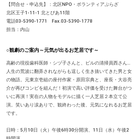
の
【問合せ・申込先】：北区NPO・ボランティアぷらざ
支
北区王子1-11-1 北とぴあ11階
援
電話03-5390-1771 Fax.03-5390-1778
や
担当：内山
、
活
○観劇のご案内～元気が出るお芝居です～
動
に
高齢の現役歯科医師・シヅ子さんと、ビルの清掃員西さん…
関
人生の荒波に翻弄されながらも逞しく生き抜いてきた男と女
す
の物語。元東京壱組の座付作家・原田宗典と、座長・大谷亮
る
介が再びコンビを組んだ！初演で高い評価を受けた舞台がつ
総
いに再演！実在の人物をモデルに描く一人芝居２本立て公
合
的
演。笑いあり涙ありで、観終わった後、元気になれるお芝居
な
です。
情
報
日時：5月10日（火）午後6時30分開演、11日（水）午後2
交
時開演