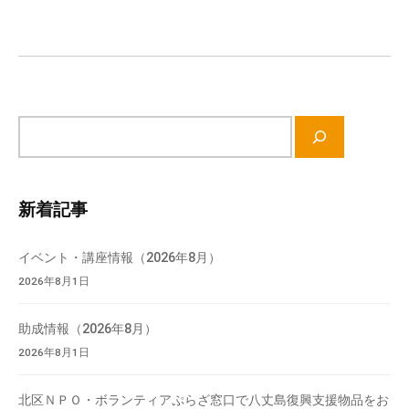
ー
シ
ョ
ン
サ
イ
ト
内
新着記事
検
索
イベント・講座情報（2026年8月）
2026年8月1日
助成情報（2026年8月）
2026年8月1日
北区ＮＰＯ・ボランティアぷらざ窓口で八丈島復興支援物品をお