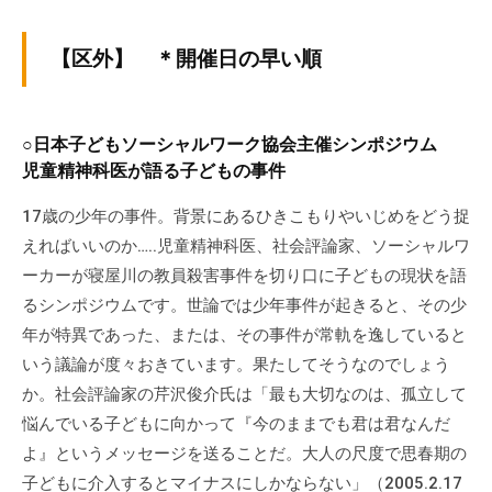
【区外】 ＊開催日の早い順
○日本子どもソーシャルワーク協会主催シンポジウム
児童精神科医が語る子どもの事件
17歳の少年の事件。背景にあるひきこもりやいじめをどう捉
えればいいのか…..児童精神科医、社会評論家、ソーシャルワ
ーカーが寝屋川の教員殺害事件を切り口に子どもの現状を語
るシンポジウムです。世論では少年事件が起きると、その少
年が特異であった、または、その事件が常軌を逸していると
いう議論が度々おきています。果たしてそうなのでしょう
か。社会評論家の芹沢俊介氏は「最も大切なのは、孤立して
悩んでいる子どもに向かって『今のままでも君は君なんだ
よ』というメッセージを送ることだ。大人の尺度で思春期の
子どもに介入するとマイナスにしかならない」（2005.2.17