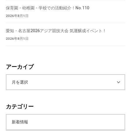
会
保育園・幼稚園・学校での活動紹介！No.110
場
2026年8月1日
や
機
愛知・名古屋2026アジア競技大会 気運醸成イベント！
材
2026年8月1日
の
貸
出
な
アーカイブ
ど
の
ア
事
業
ー
を
カテゴリー
お
カ
こ
な
新着情報
っ
イ