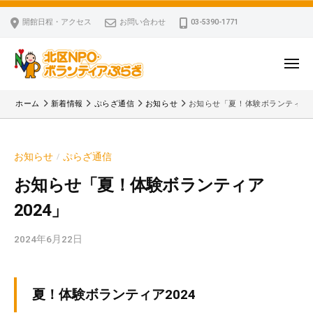
ー
コ
区
開館日程・アクセス
お問い合わせ
03-5390-1771
N
ン
P
テ
O
ン
メ
・
ニ
ツ
北
ュ
ボ
「
へ
ー
ホーム
新着情報
ぷらざ通信
お知らせ
お知らせ「夏！体験ボランティア2
ラ
区
北
ス
ン
区
N
キ
テ
N
P
お知らせ
ぷらざ通信
/
ッ
ィ
P
O
ア
プ
O
お知らせ「夏！体験ボランティア
・
ぷ
・
2024」
ボ
ら
ボ
ざ
ラ
ラ
2024年6月22日
b
ン
ン
y
テ
テ
k
ィ
ィ
v
夏！体験ボランティア2024
ア
ア
p