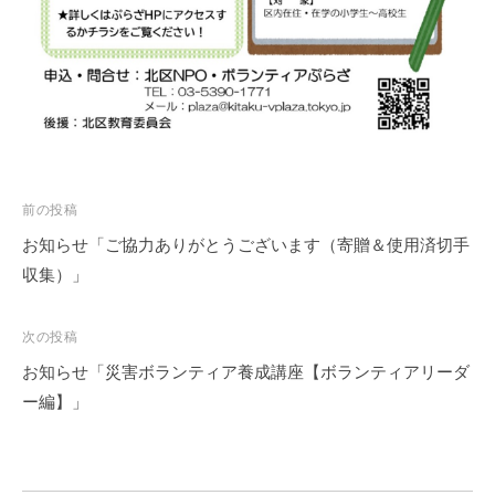
の
支
援
や
、
活
動
に
投
前の投稿
関
稿
お知らせ「ご協力ありがとうございます（寄贈＆使用済切手
す
ナ
収集）」
る
ビ
総
ゲ
次の投稿
合
ー
的
お知らせ「災害ボランティア養成講座【ボランティアリーダ
シ
な
ー編】」
ョ
情
報
ン
交