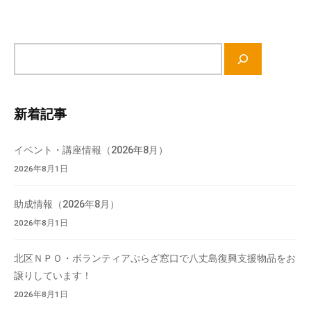
流
の
場
サ
で
イ
す
ト
。
内
新着記事
様
検
々
索
な
イベント・講座情報（2026年8月）
催
2026年8月1日
し
・
助成情報（2026年8月）
講
2026年8月1日
座
の
北区ＮＰＯ・ボランティアぷらざ窓口で八丈島復興支援物品をお
開
譲りしています！
催
2026年8月1日
、