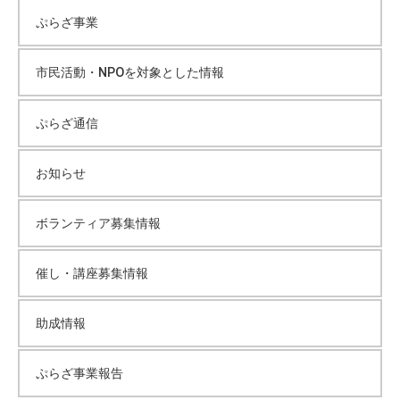
て
ぷらざ事業
い
ブ
ま
市民活動・NPOを対象とした情報
す
。
ぷらざ通信
場
所
は
お知らせ
北
と
ボランティア募集情報
ぴ
あ
催し・講座募集情報
1
1
助成情報
階
で
す
ぷらざ事業報告
。