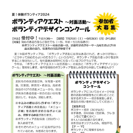
ぷ
-
ぷ
ら
a
ら
ざ
d
ざ
」
m
は
i
、
n
N
P
O
・
ボ
ラ
ン
テ
ィ
ア
活
動