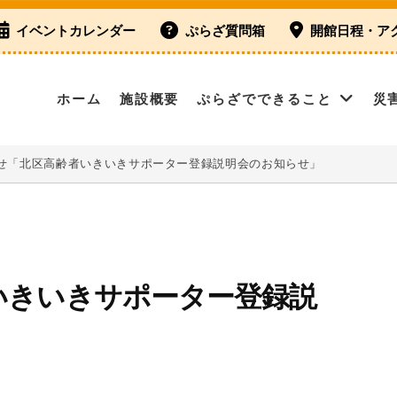
イベントカレンダー
ぷらざ質問箱
開館日程・ア
ホーム
施設概要
ぷらざでできること
災
せ「北区高齢者いきいきサポーター登録説明会のお知らせ」
いきいきサポーター登録説