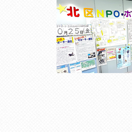
の
貸
出
な
ど
の
事
業
を
お
こ
な
っ
て
い
ま