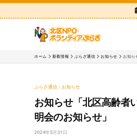
区
コ
N
ン
P
テ
O
ン
・
ツ
ボ
北
「
へ
ラ
区
北
ホーム
新着情報
ぷらざ通信
お知らせ
お知ら
ス
ン
区
N
テ
キ
N
P
ィ
ッ
P
ア
O
プ
ぷらざ通信
お知らせ
/
O
ぷ
・
お知らせ「北区高齢者
・
ら
ボ
ボ
ざ
明会のお知らせ」
ラ
ラ
ン
ン
2024年5月31日
b
テ