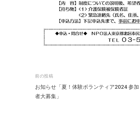
テ
ィ
ア
活
動
の
支
援
投
前の投稿
や
、
稿
お知らせ「夏！体験ボランティア2024 参加
活
者大募集」
ナ
動
ビ
に
ゲ
関
ー
す
シ