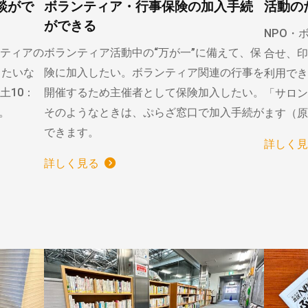
談がで
ボランティア・行事保険の加入手続
活動の
ができる
NPO・
ティアの
ボランティア活動中の“万が一”に備えて、保
合せ、印
りたいな
険に加入したい。ボランティア関連の行事を
利用でき
土10：
開催するため主催者として保険加入したい。
「サロン
）。
そのようなときは、ぷらざ窓口で加入手続が
ます（原
できます。
詳しく見
詳しく見る