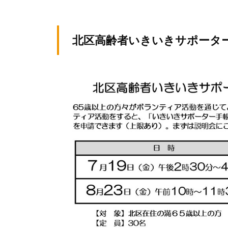
テ
y
ィ
ィ
k
ア
v
ア
北区高齢者いきいきサポータ
ぷ
p
ぷ
ら
-
ら
ざ
a
ざ
」
d
は
m
i
、
n
N
P
O
・
ボ
ラ
ン