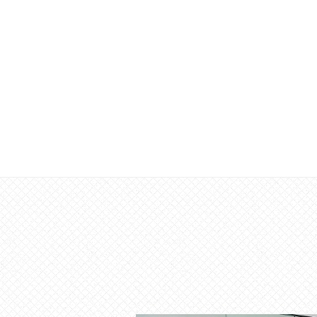
な
催
し
・
講
座
の
開
催
、
会
場
や
機
材