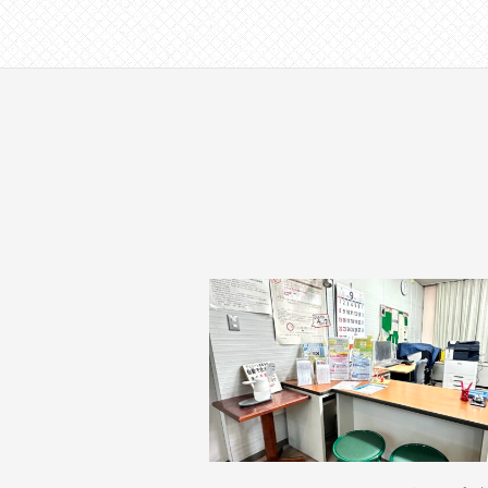
す
。
場
所
は
北
と
ぴ
あ
1
1
階
で
す
。