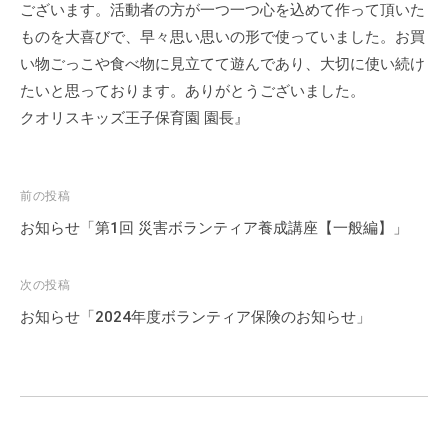
ございます。活動者の方が一つ一つ心を込めて作って頂いた
流
ものを大喜びで、早々思い思いの形で使っていました。お買
の
場
い物ごっこや食べ物に見立てて遊んであり、大切に使い続け
で
たいと思っております。ありがとうございました。
す
クオリスキッズ王子保育園 園長』
。
様
々
投
前の投稿
な
稿
お知らせ「第1回 災害ボランティア養成講座【一般編】」
催
ナ
し
ビ
次の投稿
・
ゲ
講
お知らせ「2024年度ボランティア保険のお知らせ」
ー
座
の
シ
開
ョ
催
ン
、