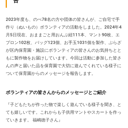
告
ぷ
-
ぷ
ら
a
ら
ざ
d
2023年度も、のべ78名の方や団体の皆さんが、ご自宅で手
ざ
」
m
作り（ぬいもの）ボランティアの活動をしました。2024年4
は
i
月5日現在、おままごと用おんぶ紐111本、マント90枚、エ
、
n
プロン102枚、バッグ123個、お手玉1031個を製作、ぷらざ
N
が区内保育園・施設にボランティアの皆さんのお気持ちとと
P
もに製作物をお届けしています。今回は活動に参加した皆さ
O
んの声と届いた品を保育園で大切に遊んでくれている様子に
・
ついて保育園からのメッセージを報告します。
ボ
ラ
ン
ボランティアの皆さんからのメッセージとご紹介
テ
ィ
『子どもたちが作った物で楽しく遊んでいる様子を聞き、と
ア
ても嬉しいです。これからも子供用マントやスカートを作っ
活
ていきます。 福嶋徳子さん』
動