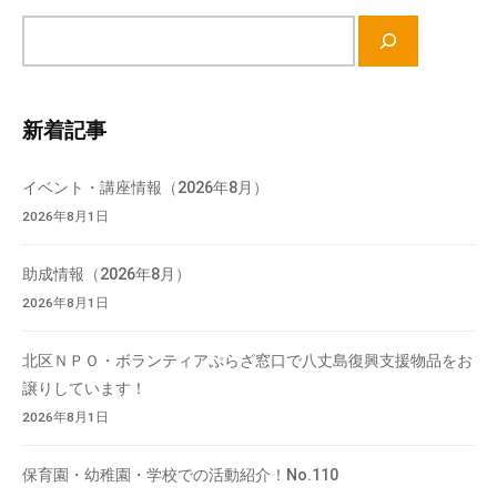
会
サ
場
イ
や
ト
機
内
新着記事
材
検
の
索
貸
イベント・講座情報（2026年8月）
出
2026年8月1日
な
ど
助成情報（2026年8月）
の
2026年8月1日
事
業
北区ＮＰＯ・ボランティアぷらざ窓口で八丈島復興支援物品をお
を
譲りしています！
お
2026年8月1日
こ
な
保育園・幼稚園・学校での活動紹介！No.110
っ