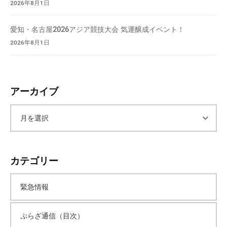
2026年8月1日
て
い
愛知・名古屋2026アジア競技大会 気運醸成イベント！
ま
2026年8月1日
す
。
場
所
アーカイブ
は
北
ア
と
ぴ
ー
あ
カテゴリー
1
カ
1
階
緊急情報
で
イ
す
ぷらざ通信（目次）
。