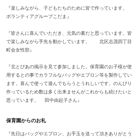
の
『楽しみながら、子どもたちのために皆で作っています。
支
ボランティアグループこだま』
援
や
『皆さんに喜んでいただき、元気の素だと思っています。皆
、
で楽しみながら手先を動かしています。 北区志茂四丁目
活
町会女性部』
動
に
関
『北とぴあの掲示を見て参加しました。保育園のお子様が使
す
用するとの事でカラフルなバッグやエプロン等を製作してい
る
ます。喜んで使って遊んでもらうとうれしいです。のんびり
総
作っているため数は多く出来ませんがこれからも続けたいと
合
思っています。 田中由起子さん』
的
な
情
保育園からのお礼
報
『先日はバッグやエプロン、お手玉を送って頂きありがとう
交