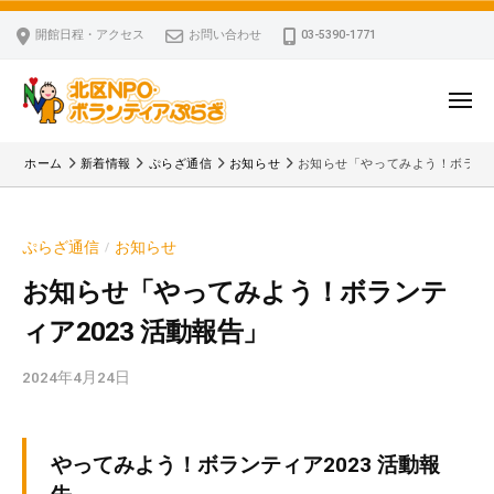
ー
コ
区
開館日程・アクセス
お問い合わせ
03-5390-1771
N
ン
P
テ
O
ン
メ
・
ニ
ツ
北
ュ
ボ
「
へ
ー
ホーム
新着情報
ぷらざ通信
お知らせ
お知らせ「やってみよう！ボランテ
ラ
区
北
ス
ン
区
N
キ
テ
N
P
ぷらざ通信
お知らせ
/
ッ
ィ
P
O
ア
プ
O
お知らせ「やってみよう！ボランテ
・
ぷ
・
ィア2023 活動報告」
ボ
ら
ボ
ざ
ラ
ラ
2024年4月24日
b
ン
ン
y
テ
テ
k
ィ
ィ
v
やってみよう！ボランティア2023 活動報
ア
ア
p