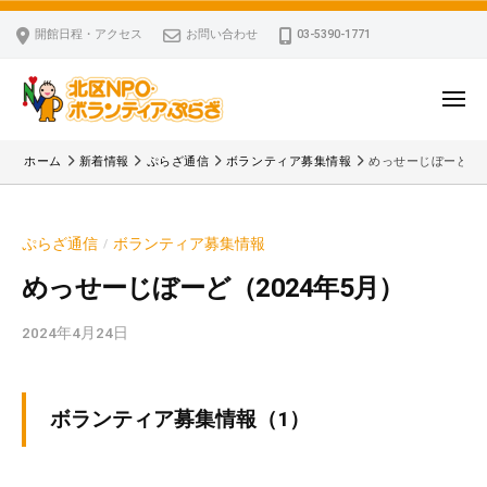
ー
コ
区
開館日程・アクセス
お問い合わせ
03-5390-1771
N
ン
P
テ
O
ン
メ
・
ニ
ツ
北
ュ
ボ
「
へ
ー
ホーム
新着情報
ぷらざ通信
ボランティア募集情報
めっせーじぼーど（2
ラ
区
北
ス
ン
区
N
キ
テ
N
P
ぷらざ通信
ボランティア募集情報
/
ッ
ィ
P
O
ア
プ
O
めっせーじぼーど（2024年5月）
・
ぷ
・
ボ
ら
2024年4月24日
b
ボ
ざ
ラ
y
ラ
ン
k
ン
v
テ
テ
ボランティア募集情報（1）
p
ィ
ィ
-
ア
ア