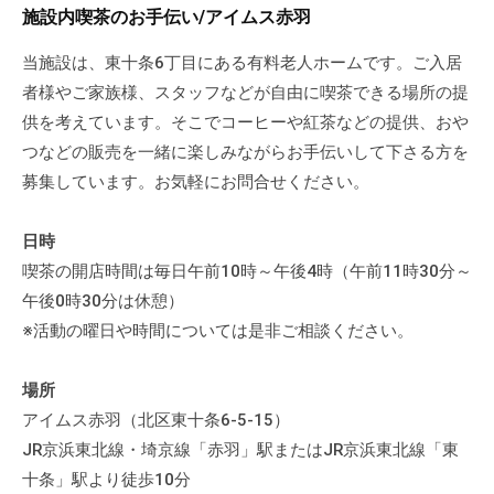
a
ぷ
施設内喫茶のお手伝い/アイムス赤羽
ぷ
d
ら
ら
m
当施設は、東十条6丁目にある有料老人ホームです。ご入居
ざ
ざ
i
者様やご家族様、スタッフなどが自由に喫茶できる場所の提
」
n
は
供を考えています。そこでコーヒーや紅茶などの提供、おや
、
つなどの販売を一緒に楽しみながらお手伝いして下さる方を
N
募集しています。お気軽にお問合せください。
P
O
日時
・
喫茶の開店時間は毎日午前10時～午後4時（午前11時30分～
ボ
午後0時30分は休憩）
ラ
※活動の曜日や時間については是非ご相談ください。
ン
テ
場所
ィ
アイムス赤羽（北区東十条6-5-15）
ア
JR京浜東北線・埼京線「赤羽」駅またはJR京浜東北線「東
活
動
十条」駅より徒歩10分