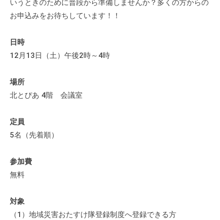
いうときのために普段から準備しませんか？多くの方からの
の
お申込みをお待ちしています！！
支
援
日時
や
、
12月13日（土）午後2時～4時
活
動
場所
に
北とぴあ 4階 会議室
関
す
定員
る
5名（先着順）
総
合
参加費
的
無料
な
情
対象
報
（1）地域災害おたすけ隊登録制度へ登録できる方
交