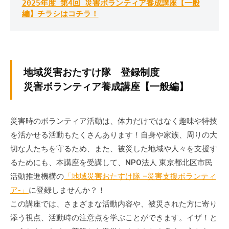
2025年度 第4回 災害ボランティア養成講座【一般
ぷ
p
ぷ
編】チラシはコチラ！
ら
-
ら
ざ
a
ざ
」
d
は
m
、
i
地域災害おたすけ隊 登録制度
n
N
災害ボランティア養成講座【一般編】
P
O
・
災害時のボランティア活動は、体力だけではなく趣味や特技
ボ
を活かせる活動もたくさんあります！自身や家族、周りの大
ラ
切な人たちを守るため、また、被災した地域や人々を支援す
ン
るためにも、本講座を受講して、NPO法人 東京都北区市民
テ
活動推進機構の
「地域災害おたすけ隊 –災害支援ボランティ
ィ
ア-」
に登録しませんか？！
ア
この講座では、さまざまな活動内容や、被災された方に寄り
活
添う視点、活動時の注意点を学ぶことができます。イザ！と
動