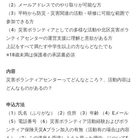
流
（2）メールアドレスでのやり取りが可能な方
の
（3）平時から防災・災害関連の活動・研修に可能な範囲で
場
参加できる方
で
（4）災害ボランティアとしての多様な活動や北区災害ボラ
す
ンティアセンターの運営支援に理解と意欲がある方
。
上記をすべて満たす中学生以上の方ならどなたでも
様
※18歳未満は保護者の承諾書必須
々
な
内容
催
災害ボランティアセンターってどんなところ？、活動内容は
し
どんなものがあるの？
・
講
座
申込方法
の
（1）氏名（ふりがな）（2）住所 （3）年齢 （4）Eメール
開
（5）電話番号 （6）災害ボランティア活動経験およびボラ
催
ンティア保険天災Aプラン加入の有無（活動有の場合は内容
、
も） （7）この講座を受講しようと思った理由、についてE