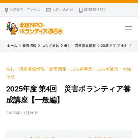
ー
コ
区
開館日程・アクセス
お問い合わせ
03-5390-1771
N
ン
P
テ
O
ン
メ
・
ニ
ツ
北
ュ
ボ
「
へ
ー
ホーム
新着情報
ぷらざ通信
催し・講座募集情報
2025年度 第4回 
ラ
区
北
ス
ン
区
N
キ
テ
N
P
催し・講座募集情報
新着情報
ぷらざ事業
ぷらざ通信
お知
/
/
/
/
ッ
ィ
P
O
らせ
ア
プ
O
・
ぷ
・
2025年度 第4回 災害ボランティア養
ボ
ら
ボ
成講座【一般編】
ざ
ラ
ラ
ン
ン
2025年11月20日
b
テ
テ
y
ィ
ィ
k
ア
ア
v