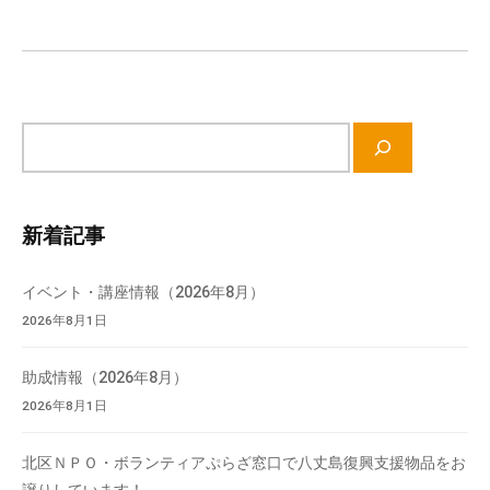
ョ
て
い
ン
ま
す
。
サ
場
イ
所
ト
は
内
新着記事
北
検
と
索
ぴ
イベント・講座情報（2026年8月）
あ
2026年8月1日
1
1
助成情報（2026年8月）
階
2026年8月1日
で
す
北区ＮＰＯ・ボランティアぷらざ窓口で八丈島復興支援物品をお
。
譲りしています！