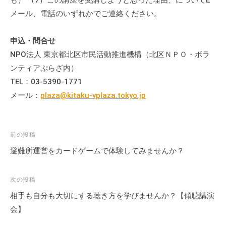
会
メール、電話のいずれかでご連絡ください。
場
や
申込・問合せ
機
NPO法人 東京都北区市民活動推進機構（北区ＮＰＯ・ボラ
材
ンティアぷらざ内）
の
TEL：03-5390-1771
貸
メール：
plaza@kitaku-vplaza.tokyo.jp
出
な
ど
の
投
前の投稿
事
稿
避難所運営をカードゲームで体験してみませんか？
業
ナ
を
ビ
次の投稿
お
ゲ
相手も自分も大切にする聴き方を学びませんか？【傾聴講演
こ
ー
会】
な
シ
っ