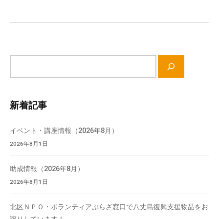
流
シ
の
ョ
場
ン
で
す
サ
。
イ
様
ト
々
内
新着記事
な
検
催
索
し
イベント・講座情報（2026年8月）
・
2026年8月1日
講
座
助成情報（2026年8月）
の
2026年8月1日
開
催
北区ＮＰＯ・ボランティアぷらざ窓口で八丈島復興支援物品をお
、