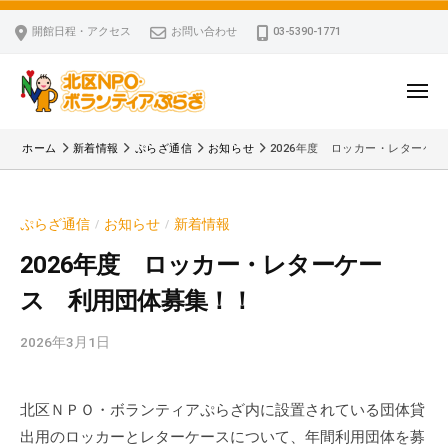
ー
コ
区
開館日程・アクセス
お問い合わせ
03-5390-1771
N
ン
P
テ
O
ン
メ
・
ニ
ツ
北
ュ
ボ
「
へ
ー
ホーム
新着情報
ぷらざ通信
お知らせ
2026年度 ロッカー・レターケ
ラ
区
北
ス
ン
区
N
キ
テ
N
P
ぷらざ通信
お知らせ
新着情報
/
/
ッ
ィ
P
O
ア
プ
O
2026年度 ロッカー・レターケー
・
ぷ
・
ス 利用団体募集！！
ボ
ら
ボ
ざ
ラ
ラ
2026年3月1日
b
ン
ン
y
テ
テ
k
ィ
ィ
北区ＮＰＯ・ボランティアぷらざ内に設置されている団体貸
v
ア
ア
出用のロッカーとレターケースについて、年間利用団体を募
p