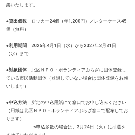
ぷ
-
集いたします。
ぷ
ら
a
ら
ざ
d
●貸出個数
ロッカー24個（年1,200円）／レターケース45
ざ
」
m
個（無料）
は
i
、
n
●利用期間
2026年4月1日（水）から2027年3月31日
N
（水）まで
P
O
●対象団体
北区ＮＰＯ・ボランティアぷらざに団体登録し
・
ている市民活動団体（登録していない場合は団体登録をお願
ボ
ラ
いします）
ン
テ
●申込方法
所定の申込用紙にて窓口でお申し込みください
ィ
（用紙は北区ＮＰＯ・ボランティアぷらざ窓口で配布してお
ア
ります）
活
※申込多数の場合は、3月24日（火）に抽選を
動