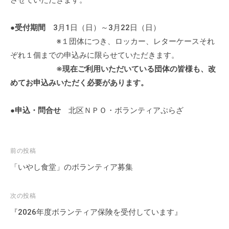
させていただきます。
の
支
●
受付期間
3月1日（日）～3月22日（日）
援
※１団体につき、ロッカー、レターケースそれ
や
ぞれ１個までの申込みに限らせていただきます。
、
※現在ご利用いただいている団体の皆様も、改
活
動
めてお申込みいただく必要があります。
に
関
●
申込・問合せ
北区ＮＰＯ・ボランティアぷらざ
す
る
総
投
前の投稿
合
稿
「いやし食堂」のボランティア募集
的
ナ
な
ビ
次の投稿
情
ゲ
報
『2026年度ボランティア保険を受付しています』
ー
交