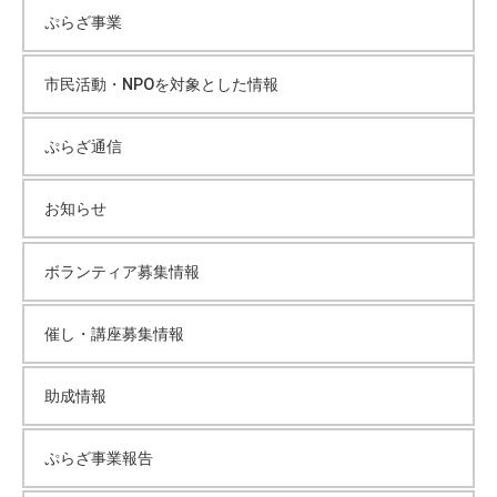
て
ぷらざ事業
い
イ
ま
市民活動・NPOを対象とした情報
す
ブ
。
ぷらざ通信
場
所
お知らせ
は
北
と
ボランティア募集情報
ぴ
あ
催し・講座募集情報
1
1
助成情報
階
で
ぷらざ事業報告
す
。