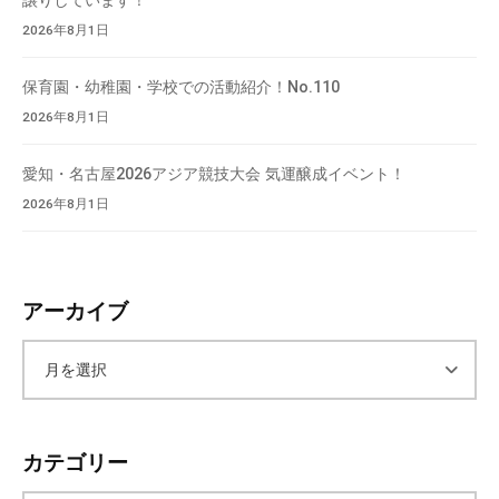
譲りしています！
会
2026年8月1日
場
や
保育園・幼稚園・学校での活動紹介！No.110
機
2026年8月1日
材
の
愛知・名古屋2026アジア競技大会 気運醸成イベント！
貸
2026年8月1日
出
な
ど
の
アーカイブ
事
業
ア
を
お
ー
こ
カテゴリー
な
カ
っ